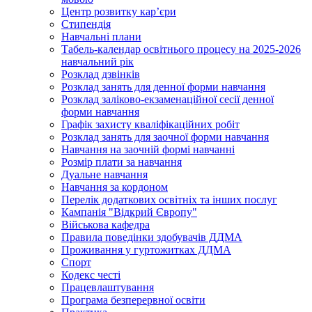
Центр розвитку кар’єри
Стипендія
Навчальні плани
Табель-календар освітнього процесу на 2025-2026
навчальний рік
Розклад дзвінків
Розклад занять для денної форми навчання
Розклад заліково-екзаменаційної сесії денної
форми навчання
Графік захисту кваліфікаційних робіт
Розклад занять для заочної форми навчання
Навчання на заочній формі навчанні
Розмір плати за навчання
Дуальне навчання
Навчання за кордоном
Перелік додаткових освітніх та інших послуг
Кампанія "Відкрий Європу"
Військова кафедра
Правила поведінки здобувачів ДДМА
Проживання у гуртожитках ДДМА
Спорт
Кодекс честі
Працевлаштування
Програма безперервної освіти