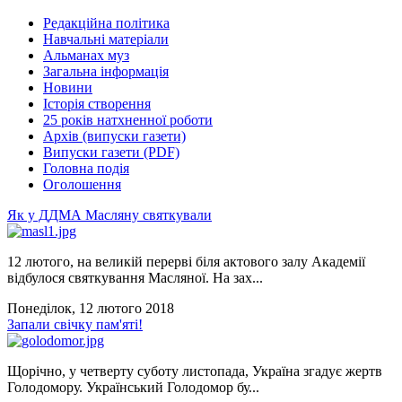
Редакційна політика
Навчальні матеріали
Альманах муз
Загальна інформація
Новини
Історія створення
25 років натхненної роботи
Архів (випуски газети)
Випуски газети (PDF)
Головна подія
Оголошення
Як у ДДМА Масляну святкували
12 лютого, на великій перерві біля актового залу Академії
відбулося святкування Масляної. На зах...
Понеділок, 12 лютого 2018
Запали свічку пам'яті!
Щорічно, у четверту суботу листопада, Україна згадує жертв
Голодомору. Український Голодомор бу...