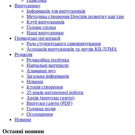
Практика
Випускнику
Інформація для випускників
Методика створення Центрів розвитку кар’єри
Клуб випускників
Голови спілки
Наші випускники
Громадські організації
Рада студентського самоврядування
Асоціація випускників та друзів КІІ-ДДМА
Редакція
Редакційна політика
Навчальні матеріали
Альманах муз
Загальна інформація
Новини
Історія створення
25 років натхненної роботи
Архів (випуски газети)
Випуски газети (PDF)
Головна подія
Оголошення
Новини
Останні новини