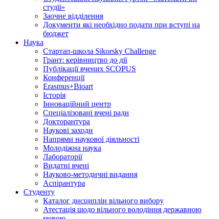
студії»
Заочне відділення
Документи які необхідно подати при вступі на
бюджет
Наука
Стартап-школа Sikorsky Challenge
Грант: керівництво до дії
Публікації вчених SCOPUS
Конференції
Erasmus+Bioart
Історія
Інноваційний центр
Спеціалізовані вчені ради
Докторантура
Наукові заходи
Напрями наукової діяльності
Молодіжна наука
Лабораторії
Видатні вчені
Науково-методичні видання
Аспірантура
Студенту
Каталог дисциплін вільного вибору
Атестація щодо вільного володіння державною
мовою