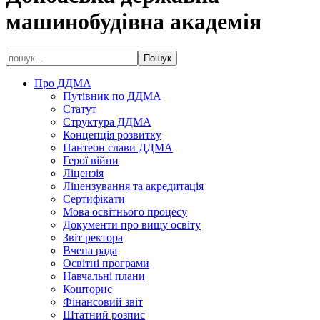
машинобудівна академія
Про ДДМА
Путівник по ДДМА
Статут
Структура ДДМА
Концепція розвитку
Пантеон слави ДДМА
Герої війни
Ліцензія
Ліцензування та акредитація
Сертифікати
Мова освітнього процесу
Документи про вищу освіту
Звіт ректора
Вчена рада
Освітні програми
Навчальні плани
Кошторис
Фінансовий звіт
Штатний розпис