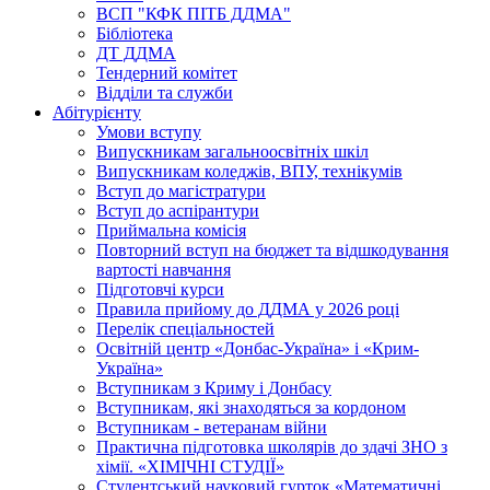
ВСП "КФК ПІТБ ДДМА"
Бібліотека
ДТ ДДМА
Тендерний комітет
Відділи та служби
Абітурієнту
Умови вступу
Випускникам загальноосвітніх шкіл
Випускникам коледжів, ВПУ, технікумів
Вступ до магістратури
Вступ до аспірантури
Приймальна комісія
Повторний вступ на бюджет та відшкодування
вартості навчання
Підготовчі курси
Правила прийому до ДДМА у 2026 році
Перелік спеціальностей
Освітній центр «Донбас-Україна» і «Крим-
Україна»
Вступникам з Криму і Донбасу
Вступникам, які знаходяться за кордоном
Вступникам - ветеранам війни
Практична підготовка школярів до здачі ЗНО з
хімії. «ХІМІЧНІ СТУДІЇ»
Студентський науковий гурток «Математичні