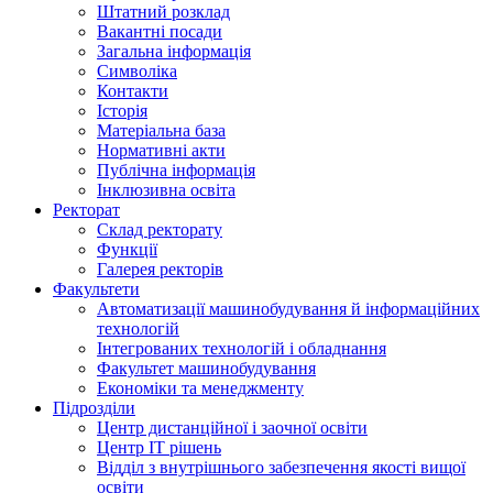
Штатний розклад
Вакантні посади
Загальна інформація
Символіка
Контакти
Історія
Матеріальна база
Нормативні акти
Публічна інформація
Інклюзивна освіта
Ректорат
Склад ректорату
Функції
Галерея ректорів
Факультети
Автоматизації машинобудування й інформаційних
технологій
Інтегрованих технологій і обладнання
Факультет машинобудування
Економіки та менеджменту
Підрозділи
Центр дистанційної і заочної освіти
Центр ІТ рішень
Відділ з внутрішнього забезпечення якості вищої
освіти