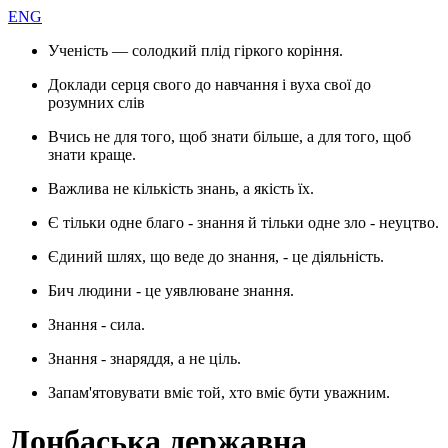
ENG
Ученість — солодкий плід гіркого коріння.
Доклади серця свого до навчання і вуха свої до
розумних слів
Вчись не для того, щоб знати більше, а для того, щоб
знати краще.
Важлива не кількість знань, а якість їх.
Є тільки одне благо - знання й тільки одне зло - неуцтво.
Єдиний шлях, що веде до знання, - це діяльність.
Бич людини - це уявлюване знання.
Знання - сила.
Знання - знаряддя, а не ціль.
Запам'ятовувати вміє той, хто вміє бути уважним.
Донбаська державна