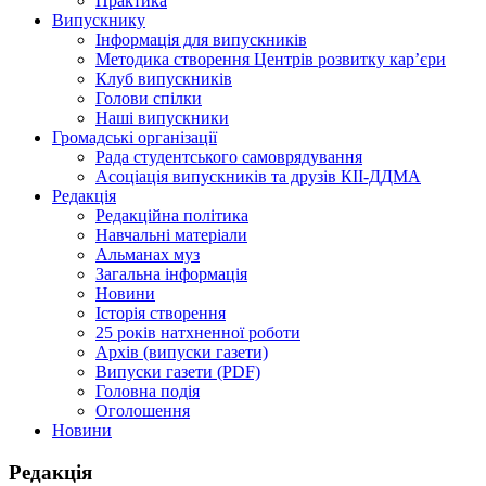
Практика
Випускнику
Інформація для випускників
Методика створення Центрів розвитку кар’єри
Клуб випускників
Голови спілки
Наші випускники
Громадські організації
Рада студентського самоврядування
Асоціація випускників та друзів КІІ-ДДМА
Редакція
Редакційна політика
Навчальні матеріали
Альманах муз
Загальна інформація
Новини
Історія створення
25 років натхненної роботи
Архів (випуски газети)
Випуски газети (PDF)
Головна подія
Оголошення
Новини
Редакція