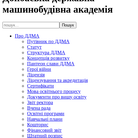
машинобудівна академія
Про ДДМА
Путівник по ДДМА
Статут
Структура ДДМА
Концепція розвитку
Пантеон слави ДДМА
Герої війни
Ліцензія
Ліцензування та акредитація
Сертифікати
Мова освітнього процесу
Документи про вищу освіту
Звіт ректора
Вчена рада
Освітні програми
Навчальні плани
Кошторис
Фінансовий звіт
Штатний розпис