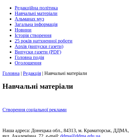
Редакційна політика
Навчальні матеріали
Альманах муз
Загальна інформація
Новини
Історія створення
25 років натхненної роботи
Архів (випуски газети)
Випуски газети (PDF)
Головна подія
Оголошення
Головна
|
Редакція
|
Навчальні матеріали
Навчальні матеріали
Створення соціальної реклами
Наша адреса: Донецька обл., 84313, м. Краматорськ, ДДМА,
вул. Академічна, 72, е-mail:
ddma@ddma.edu.ua