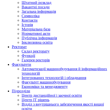
Штатний розклад
Вакантні посади
Загальна інформація
Символіка
Контакти
Історія
Матеріальна база
Нормативні акти
Публічна інформація
Інклюзивна освіта
Ректорат
Склад ректорату
Функції
Галерея ректорів
Факультети
Автоматизації машинобудування й інформаційних
технологій
Інтегрованих технологій і обладнання
Факультет машинобудування
Економіки та менеджменту
Підрозділи
Центр дистанційної і заочної освіти
Центр ІТ рішень
Відділ з внутрішнього забезпечення якості вищої
освіти