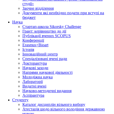
студії»
Заочне відділення
Документи які необхідно подати при вступі на
бюджет
Наука
Стартап-школа Sikorsky Challenge
Грант: керівництво до дії
Публікації вчених SCOPUS
Конференції
Erasmus+Bioart
Історія
Інноваційний центр
Спеціалізовані вчені ради
Докторантура
Наукові заходи
Напрями наукової діяльності
Молодіжна наука
Лабораторії
Видатні вчені
Науково-методичні видання
Аспірантура
Студенту
Каталог дисциплін вільного вибору
Атестація щодо вільного володіння державною
мовою