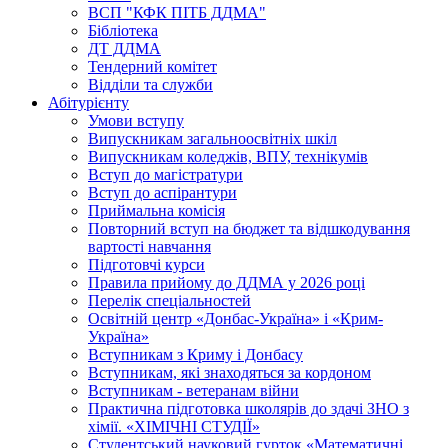
ВСП "КФК ПІТБ ДДМА"
Бібліотека
ДТ ДДМА
Тендерний комітет
Відділи та служби
Абітурієнту
Умови вступу
Випускникам загальноосвітніх шкіл
Випускникам коледжів, ВПУ, технікумів
Вступ до магістратури
Вступ до аспірантури
Приймальна комісія
Повторний вступ на бюджет та відшкодування
вартості навчання
Підготовчі курси
Правила прийому до ДДМА у 2026 році
Перелік спеціальностей
Освітній центр «Донбас-Україна» і «Крим-
Україна»
Вступникам з Криму і Донбасу
Вступникам, які знаходяться за кордоном
Вступникам - ветеранам війни
Практична підготовка школярів до здачі ЗНО з
хімії. «ХІМІЧНІ СТУДІЇ»
Студентський науковий гурток «Математичні