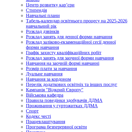
Центр розвитку кар’єри
Стипендія
Навчальні плани
Табель-календар освітнього процесу на 2025-2026
навчальний рік
Розклад дзвінків
Розклад занять для денної форми навчання
Розклад заліково-екзаменаційної сесії денної
форми навчання
Графік захисту кваліфікаційних робіт
Розклад занять для заочної форми навчання
Навчання на заочній формі навчанні
Розмір плати за навчання
Дуальне навчання
Навчання за кордоном
Перелік додаткових освітніх та інших послуг
Кампанія "Відкрий Європу"
Військова кафедра
Правила поведінки здобувачів ДДМА
Проживання у гуртожитках ДДМА
Спорт
Кодекс честі
Працевлаштування
Програма безперервної освіти