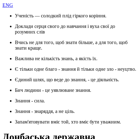
ENG
Ученість — солодкий плід гіркого коріння.
Доклади серця свого до навчання і вуха свої до
розумних слів
Вчись не для того, щоб знати більше, а для того, щоб
знати краще.
Важлива не кількість знань, а якість їх.
Є тільки одне благо - знання й тільки одне зло - неуцтво.
Єдиний шлях, що веде до знання, - це діяльність.
Бич людини - це уявлюване знання.
Знання - сила.
Знання - знаряддя, а не ціль.
Запам'ятовувати вміє той, хто вміє бути уважним.
Донбаська державна