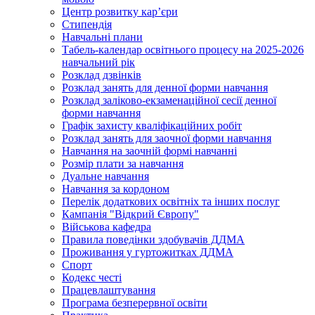
Центр розвитку кар’єри
Стипендія
Навчальні плани
Табель-календар освітнього процесу на 2025-2026
навчальний рік
Розклад дзвінків
Розклад занять для денної форми навчання
Розклад заліково-екзаменаційної сесії денної
форми навчання
Графік захисту кваліфікаційних робіт
Розклад занять для заочної форми навчання
Навчання на заочній формі навчанні
Розмір плати за навчання
Дуальне навчання
Навчання за кордоном
Перелік додаткових освітніх та інших послуг
Кампанія "Відкрий Європу"
Військова кафедра
Правила поведінки здобувачів ДДМА
Проживання у гуртожитках ДДМА
Спорт
Кодекс честі
Працевлаштування
Програма безперервної освіти