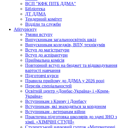
ВСП "КФК ПІТБ ДДМА"
Бібліотека
ДТ ДДМА
Тендерний комітет
Відділи та служби
Абітурієнту
Умови вступу
Випускникам загальноосвітніх шкіл
Випускникам коледжів, ВПУ, технікумів
Вступ до магістратури
Вступ до аспірантури
Приймальна комісія
Повторний вступ на бюджет та відшкодування
вартості навчання
Підготовчі курси
Правила прийому до ДДМА у 2026 році
Перелік спеціальностей
Освітній центр «Донбас-Україна» і «Крим-
Україна»
Вступникам з Криму і Донбасу
Вступникам, які знаходяться за кордоном
Вступникам - ветеранам війни
Практична підготовка школярів до здачі ЗНО з
хімії. «ХІМІЧНІ СТУДІЇ»
Студентський науковий гурток «Математичні