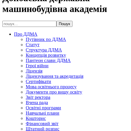
машинобудівна академія
Про ДДМА
Путівник по ДДМА
Статут
Структура ДДМА
Концепція розвитку
Пантеон слави ДДМА
Герої війни
Ліцензія
Ліцензування та акредитація
Сертифікати
Мова освітнього процесу
Документи про вищу освіту
Звіт ректора
Вчена рада
Освітні програми
Навчальні плани
Кошторис
Фінансовий звіт
Штатний розпис