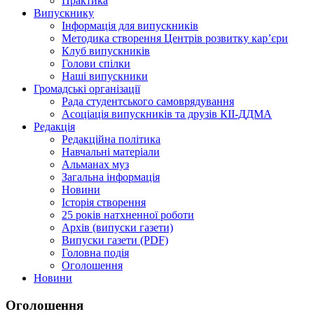
Практика
Випускнику
Інформація для випускників
Методика створення Центрів розвитку кар’єри
Клуб випускників
Голови спілки
Наші випускники
Громадські організації
Рада студентського самоврядування
Асоціація випускників та друзів КІІ-ДДМА
Редакція
Редакційна політика
Навчальні матеріали
Альманах муз
Загальна інформація
Новини
Історія створення
25 років натхненної роботи
Архів (випуски газети)
Випуски газети (PDF)
Головна подія
Оголошення
Новини
Оголошення