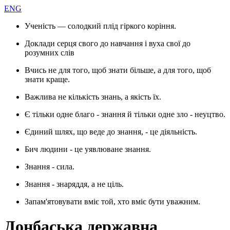
ENG
Ученість — солодкий плід гіркого коріння.
Доклади серця свого до навчання і вуха свої до
розумних слів
Вчись не для того, щоб знати більше, а для того, щоб
знати краще.
Важлива не кількість знань, а якість їх.
Є тільки одне благо - знання й тільки одне зло - неуцтво.
Єдиний шлях, що веде до знання, - це діяльність.
Бич людини - це уявлюване знання.
Знання - сила.
Знання - знаряддя, а не ціль.
Запам'ятовувати вміє той, хто вміє бути уважним.
Донбаська державна