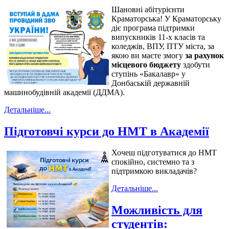
Шановні абітурієнти
Краматорська! У Краматорську
діє програма підтримки
випускників 11-х класів та
коледжів, ВПУ, ПТУ міста, за
якою ви маєте змогу
за рахунок
місцевого бюджету
здобути
ступінь «Бакалавр» у
Донбаській державній
машинобудівній академії (ДДМА).
Детальніше...
Підготовчі курси до НМТ в Академії
Хочеш підготуватися до НМТ
спокійно, системно та з
підтримкою викладачів?
Детальніше...
Можливість для
студентів: