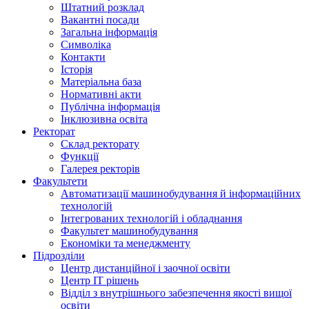
Штатний розклад
Вакантні посади
Загальна інформація
Символіка
Контакти
Історія
Матеріальна база
Нормативні акти
Публічна інформація
Інклюзивна освіта
Ректорат
Склад ректорату
Функції
Галерея ректорів
Факультети
Автоматизації машинобудування й інформаційних
технологій
Інтегрованих технологій і обладнання
Факультет машинобудування
Економіки та менеджменту
Підрозділи
Центр дистанційної і заочної освіти
Центр ІТ рішень
Відділ з внутрішнього забезпечення якості вищої
освіти