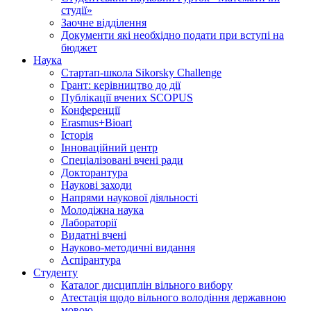
студії»
Заочне відділення
Документи які необхідно подати при вступі на
бюджет
Наука
Стартап-школа Sikorsky Challenge
Грант: керівництво до дії
Публікації вчених SCOPUS
Конференції
Erasmus+Bioart
Історія
Інноваційний центр
Спеціалізовані вчені ради
Докторантура
Наукові заходи
Напрями наукової діяльності
Молодіжна наука
Лабораторії
Видатні вчені
Науково-методичні видання
Аспірантура
Студенту
Каталог дисциплін вільного вибору
Атестація щодо вільного володіння державною
мовою