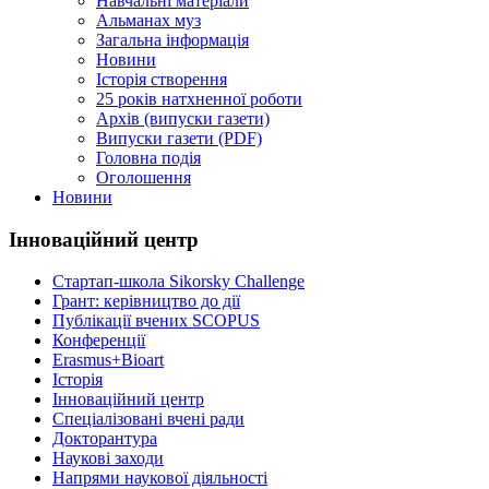
Навчальні матеріали
Альманах муз
Загальна інформація
Новини
Історія створення
25 років натхненної роботи
Архів (випуски газети)
Випуски газети (PDF)
Головна подія
Оголошення
Новини
Інноваційний центр
Стартап-школа Sikorsky Challenge
Грант: керівництво до дії
Публікації вчених SCOPUS
Конференції
Erasmus+Bioart
Історія
Інноваційний центр
Спеціалізовані вчені ради
Докторантура
Наукові заходи
Напрями наукової діяльності