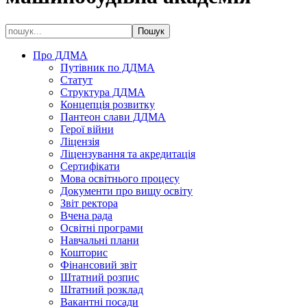
Про ДДМА
Путівник по ДДМА
Статут
Структура ДДМА
Концепція розвитку
Пантеон слави ДДМА
Герої війни
Ліцензія
Ліцензування та акредитація
Сертифікати
Мова освітнього процесу
Документи про вищу освіту
Звіт ректора
Вчена рада
Освітні програми
Навчальні плани
Кошторис
Фінансовий звіт
Штатний розпис
Штатний розклад
Вакантні посади