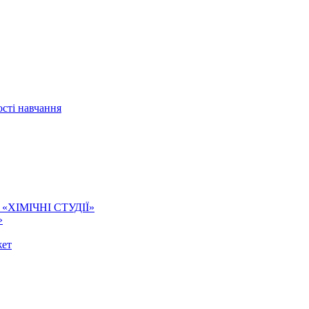
сті навчання
ї. «ХІМІЧНІ СТУДІЇ»
»
жет