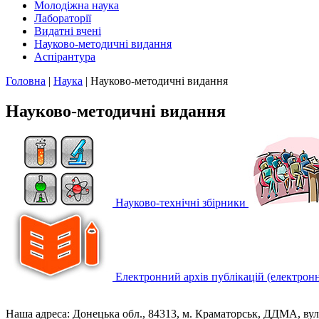
Молодіжна наука
Лабораторії
Видатні вчені
Науково-методичні видання
Аспірантура
Головна
|
Наука
|
Науково-методичні видання
Науково-методичні видання
Науково-технічні збірники
Електронний архів публікацій (електрон
Наша адреса: Донецька обл., 84313, м. Краматорськ, ДДМА, вул.