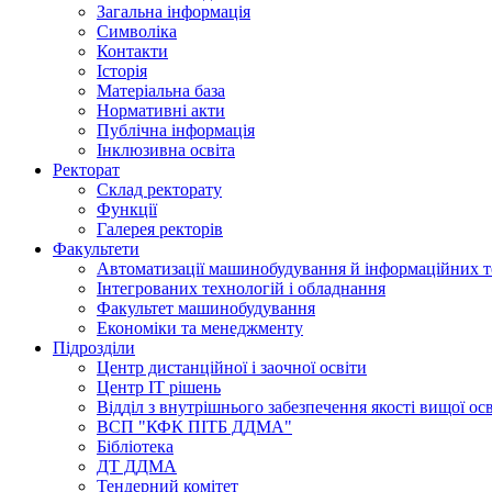
Загальна інформація
Символіка
Контакти
Історія
Матеріальна база
Нормативні акти
Публічна інформація
Інклюзивна освіта
Ректорат
Склад ректорату
Функції
Галерея ректорів
Факультети
Автоматизації машинобудування й інформаційних т
Інтегрованих технологій і обладнання
Факультет машинобудування
Економіки та менеджменту
Підрозділи
Центр дистанційної і заочної освіти
Центр ІТ рішень
Відділ з внутрішнього забезпечення якості вищої ос
ВСП "КФК ПІТБ ДДМА"
Бібліотека
ДТ ДДМА
Тендерний комітет