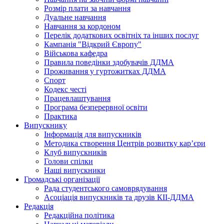
Розмір плати за навчання
Дуальне навчання
Навчання за кордоном
Перелік додаткових освітніх та інших послуг
Кампанія "Відкрий Європу"
Військова кафедра
Правила поведінки здобувачів ДДМА
Проживання у гуртожитках ДДМА
Спорт
Кодекс честі
Працевлаштування
Програма безперервної освіти
Практика
Випускнику
Інформація для випускників
Методика створення Центрів розвитку кар’єри
Клуб випускників
Голови спілки
Наші випускники
Громадські організації
Рада студентського самоврядування
Асоціація випускників та друзів КІІ-ДДМА
Редакція
Редакційна політика