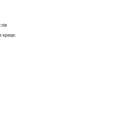
слів
и краще.