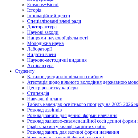
Erasmus+Bioart
Історія
Інноваційний центр
Спеціалізовані вчені ради
Докторантура
Наукові заходи
Напрями наукової діяльності
Молодіжна наука
Лабораторії
Видатні вчені
Науково-методичні видання
Аспірантура
Студенту
Каталог дисциплін вільного вибору
Атестація щодо вільного володіння державною мов
Центр розвитку кар’єри
Стипендія
Навчальні плани
Табель-календар освітнього процесу на 2025-2026 н
Розклад дзвінків
Розклад занять для денної форми навчання
Розклад заліково-екзаменаційної сесії денної форми
Графік захисту кваліфікаційних робіт
Розклад занять для заочної форми навчання
Навчання на заочній формі навчанні