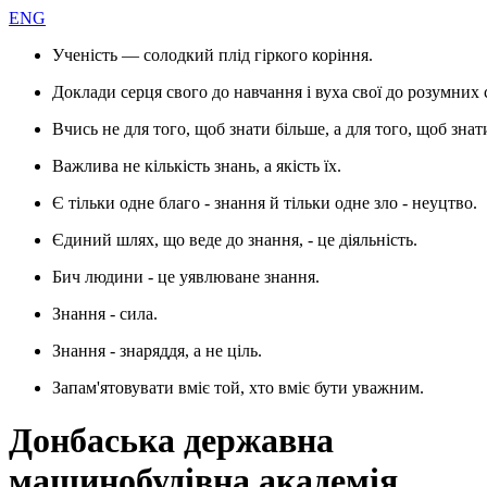
ENG
Ученість — солодкий плід гіркого коріння.
Доклади серця свого до навчання і вуха свої до розумних 
Вчись не для того, щоб знати більше, а для того, щоб знат
Важлива не кількість знань, а якість їх.
Є тільки одне благо - знання й тільки одне зло - неуцтво.
Єдиний шлях, що веде до знання, - це діяльність.
Бич людини - це уявлюване знання.
Знання - сила.
Знання - знаряддя, а не ціль.
Запам'ятовувати вміє той, хто вміє бути уважним.
Донбаська державна
машинобудівна академія