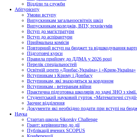
Відділи та служби
Абітурієнту
Умови вступу
Випускникам загальноосвітніх шкіл
Випускникам коледжів, ВПУ, технікумів
Вступ до магістратури
Вступ до аспірантури
Приймальна комісія
Повторний вступ на бюджет та відшкодування варто
Підготовчі курси
Правила прийому до ДДМА у 2026 році
Перелік спеціальностей
Освітній центр «Донбас-Україна» і «Крим-Україна»
Вступникам з Криму і Донбасу
Вступникам, які знаходяться за кордоном
Вступникам - ветеранам війни
Практична підготовка школярів до здачі ЗНО з хімі
Студентський науковий гурток «Математичні студії
Заочне відділення
Документи які необхідно подати при вступі на бюд
Наука
Стартап-школа Sikorsky Challenge
Грант: керівництво до дії
Публікації вчених SCOPUS
Конференції