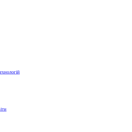
ехнологій
віти