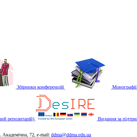
Збірники конференцій
Монографії
ний репозитарій)
Видання за підт
 Академічна, 72, е-mail:
ddma@ddma.edu.ua