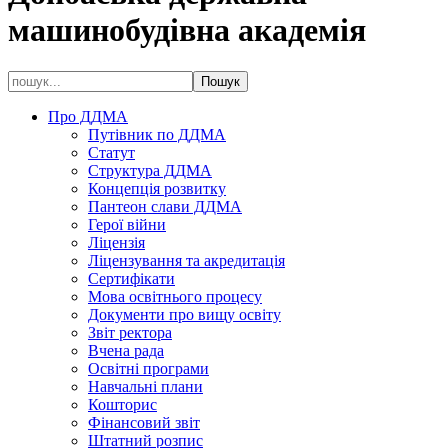
машинобудівна академія
Про ДДМА
Путівник по ДДМА
Статут
Структура ДДМА
Концепція розвитку
Пантеон слави ДДМА
Герої війни
Ліцензія
Ліцензування та акредитація
Сертифікати
Мова освітнього процесу
Документи про вищу освіту
Звіт ректора
Вчена рада
Освітні програми
Навчальні плани
Кошторис
Фінансовий звіт
Штатний розпис