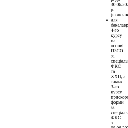
30.06.20
р.
(включно
для
бакалавр
4-го
курсу
на
основі
ПЗСО
за
спеціал
ФКС
та
ХХП, а
також
3-го
курсу
прискор
форми
за
спеціаль
ФКС –
з
08.06.20