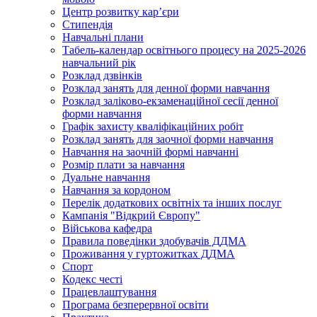
Центр розвитку кар’єри
Стипендія
Навчальні плани
Табель-календар освітнього процесу на 2025-2026
навчальний рік
Розклад дзвінків
Розклад занять для денної форми навчання
Розклад заліково-екзаменаційної сесії денної
форми навчання
Графік захисту кваліфікаційних робіт
Розклад занять для заочної форми навчання
Навчання на заочній формі навчанні
Розмір плати за навчання
Дуальне навчання
Навчання за кордоном
Перелік додаткових освітніх та інших послуг
Кампанія "Відкрий Європу"
Військова кафедра
Правила поведінки здобувачів ДДМА
Проживання у гуртожитках ДДМА
Спорт
Кодекс честі
Працевлаштування
Програма безперервної освіти