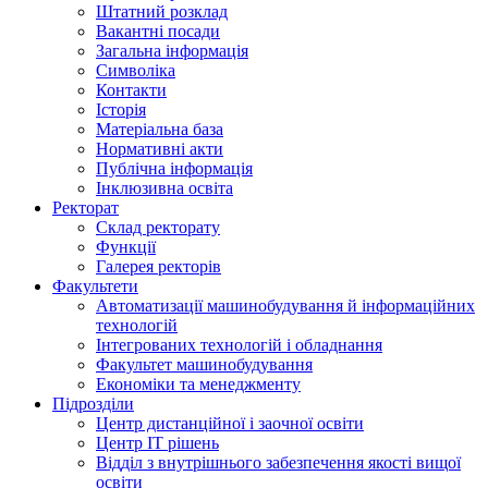
Штатний розклад
Вакантні посади
Загальна інформація
Символіка
Контакти
Історія
Матеріальна база
Нормативні акти
Публічна інформація
Інклюзивна освіта
Ректорат
Склад ректорату
Функції
Галерея ректорів
Факультети
Автоматизації машинобудування й інформаційних
технологій
Інтегрованих технологій і обладнання
Факультет машинобудування
Економіки та менеджменту
Підрозділи
Центр дистанційної і заочної освіти
Центр ІТ рішень
Відділ з внутрішнього забезпечення якості вищої
освіти