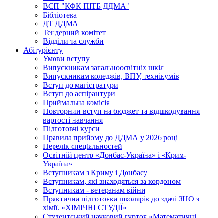
ВСП "КФК ПІТБ ДДМА"
Бібліотека
ДТ ДДМА
Тендерний комітет
Відділи та служби
Абітурієнту
Умови вступу
Випускникам загальноосвітніх шкіл
Випускникам коледжів, ВПУ, технікумів
Вступ до магістратури
Вступ до аспірантури
Приймальна комісія
Повторний вступ на бюджет та відшкодування
вартості навчання
Підготовчі курси
Правила прийому до ДДМА у 2026 році
Перелік спеціальностей
Освітній центр «Донбас-Україна» і «Крим-
Україна»
Вступникам з Криму і Донбасу
Вступникам, які знаходяться за кордоном
Вступникам - ветеранам війни
Практична підготовка школярів до здачі ЗНО з
хімії. «ХІМІЧНІ СТУДІЇ»
Студентський науковий гурток «Математичні