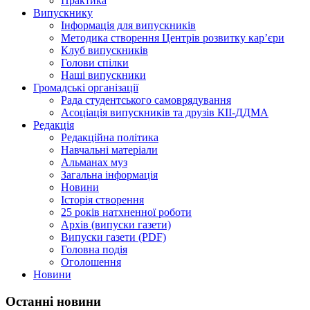
Практика
Випускнику
Інформація для випускників
Методика створення Центрів розвитку кар’єри
Клуб випускників
Голови спілки
Наші випускники
Громадські організації
Рада студентського самоврядування
Асоціація випускників та друзів КІІ-ДДМА
Редакція
Редакційна політика
Навчальні матеріали
Альманах муз
Загальна інформація
Новини
Історія створення
25 років натхненної роботи
Архів (випуски газети)
Випуски газети (PDF)
Головна подія
Оголошення
Новини
Останні новини