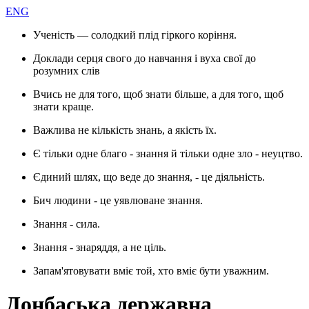
ENG
Ученість — солодкий плід гіркого коріння.
Доклади серця свого до навчання і вуха свої до
розумних слів
Вчись не для того, щоб знати більше, а для того, щоб
знати краще.
Важлива не кількість знань, а якість їх.
Є тільки одне благо - знання й тільки одне зло - неуцтво.
Єдиний шлях, що веде до знання, - це діяльність.
Бич людини - це уявлюване знання.
Знання - сила.
Знання - знаряддя, а не ціль.
Запам'ятовувати вміє той, хто вміє бути уважним.
Донбаська державна