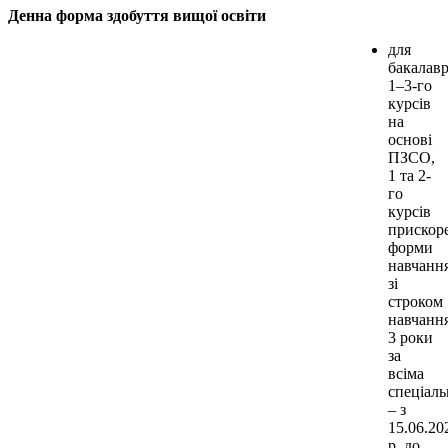
Денна форма здобуття вищої освіти
для
бакалавр
1–3-го
курсів
на
основі
ПЗСО,
1 та 2-
го
курсів
прискор
форми
навчанн
зі
строком
навчанн
3 роки
за
всіма
спеціал
– з
15.06.20
р. до