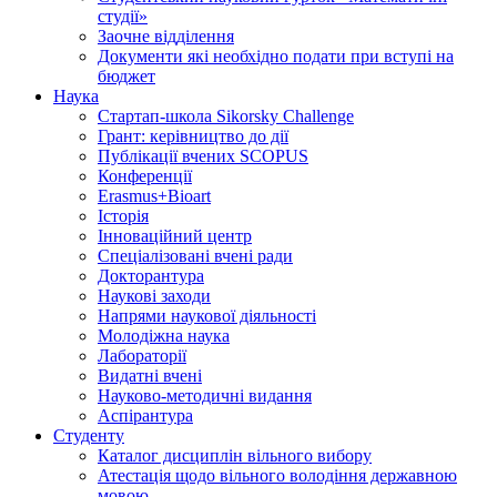
студії»
Заочне відділення
Документи які необхідно подати при вступі на
бюджет
Наука
Стартап-школа Sikorsky Challenge
Грант: керівництво до дії
Публікації вчених SCOPUS
Конференції
Erasmus+Bioart
Історія
Інноваційний центр
Спеціалізовані вчені ради
Докторантура
Наукові заходи
Напрями наукової діяльності
Молодіжна наука
Лабораторії
Видатні вчені
Науково-методичні видання
Аспірантура
Студенту
Каталог дисциплін вільного вибору
Атестація щодо вільного володіння державною
мовою