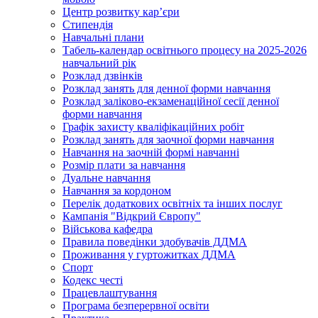
Центр розвитку кар’єри
Стипендія
Навчальні плани
Табель-календар освітнього процесу на 2025-2026
навчальний рік
Розклад дзвінків
Розклад занять для денної форми навчання
Розклад заліково-екзаменаційної сесії денної
форми навчання
Графік захисту кваліфікаційних робіт
Розклад занять для заочної форми навчання
Навчання на заочній формі навчанні
Розмір плати за навчання
Дуальне навчання
Навчання за кордоном
Перелік додаткових освітніх та інших послуг
Кампанія "Відкрий Європу"
Військова кафедра
Правила поведінки здобувачів ДДМА
Проживання у гуртожитках ДДМА
Спорт
Кодекс честі
Працевлаштування
Програма безперервної освіти