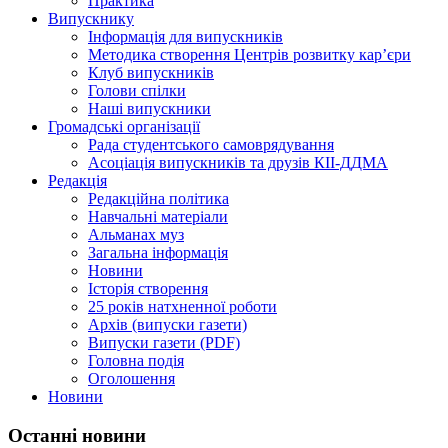
Практика
Випускнику
Інформація для випускників
Методика створення Центрів розвитку кар’єри
Клуб випускників
Голови спілки
Наші випускники
Громадські організації
Рада студентського самоврядування
Асоціація випускників та друзів КІІ-ДДМА
Редакція
Редакційна політика
Навчальні матеріали
Альманах муз
Загальна інформація
Новини
Історія створення
25 років натхненної роботи
Архів (випуски газети)
Випуски газети (PDF)
Головна подія
Оголошення
Новини
Останні новини