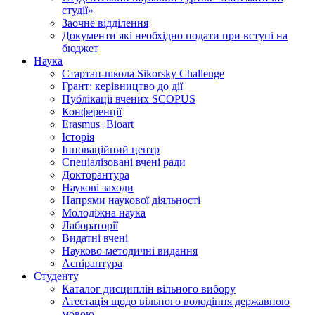
студії»
Заочне відділення
Документи які необхідно подати при вступі на
бюджет
Наука
Стартап-школа Sikorsky Challenge
Грант: керівництво до дії
Публікації вчених SCOPUS
Конференції
Erasmus+Bioart
Історія
Інноваційний центр
Спеціалізовані вчені ради
Докторантура
Наукові заходи
Напрями наукової діяльності
Молодіжна наука
Лабораторії
Видатні вчені
Науково-методичні видання
Аспірантура
Студенту
Каталог дисциплін вільного вибору
Атестація щодо вільного володіння державною
мовою