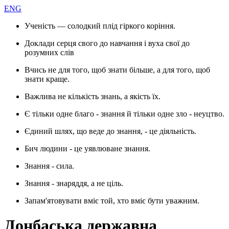
ENG
Ученість — солодкий плід гіркого коріння.
Доклади серця свого до навчання і вуха свої до
розумних слів
Вчись не для того, щоб знати більше, а для того, щоб
знати краще.
Важлива не кількість знань, а якість їх.
Є тільки одне благо - знання й тільки одне зло - неуцтво.
Єдиний шлях, що веде до знання, - це діяльність.
Бич людини - це уявлюване знання.
Знання - сила.
Знання - знаряддя, а не ціль.
Запам'ятовувати вміє той, хто вміє бути уважним.
Донбаська державна