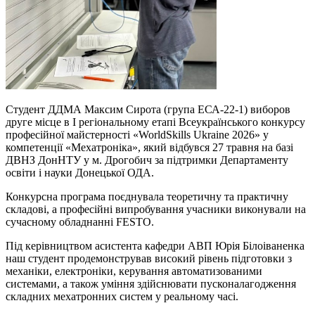
Студент ДДМА Максим Сирота (група ЕСА-22-1) виборов
друге місце в І регіональному етапі Всеукраїнського конкурсу
професійної майстерності «WorldSkills Ukraine 2026» у
компетенції «Мехатроніка», який відбувся 27 травня на базі
ДВНЗ ДонНТУ у м. Дрогобич за підтримки Департаменту
освіти і науки Донецької ОДА.
Конкурсна програма поєднувала теоретичну та практичну
складові, а професійні випробування учасники виконували на
сучасному обладнанні FESTO.
Під керівництвом асистента кафедри АВП Юрія Білоіваненка
наш студент продемонстрував високий рівень підготовки з
механіки, електроніки, керування автоматизованими
системами, а також уміння здійснювати пусконалагодження
складних мехатронних систем у реальному часі.