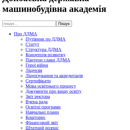
машинобудівна академія
Про ДДМА
Путівник по ДДМА
Статут
Структура ДДМА
Концепція розвитку
Пантеон слави ДДМА
Герої війни
Ліцензія
Ліцензування та акредитація
Сертифікати
Мова освітнього процесу
Документи про вищу освіту
Звіт ректора
Вчена рада
Освітні програми
Навчальні плани
Кошторис
Фінансовий звіт
Штатний розпис