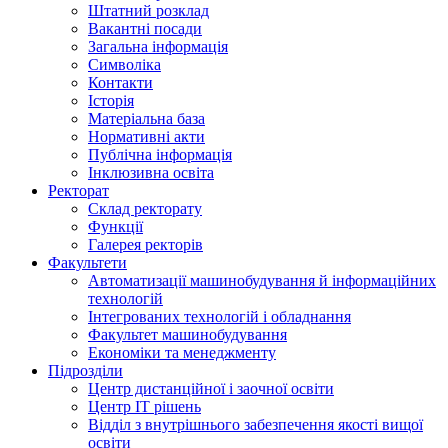
Штатний розклад
Вакантні посади
Загальна інформація
Символіка
Контакти
Історія
Матеріальна база
Нормативні акти
Публічна інформація
Інклюзивна освіта
Ректорат
Склад ректорату
Функції
Галерея ректорів
Факультети
Автоматизації машинобудування й інформаційних
технологій
Інтегрованих технологій і обладнання
Факультет машинобудування
Економіки та менеджменту
Підрозділи
Центр дистанційної і заочної освіти
Центр ІТ рішень
Відділ з внутрішнього забезпечення якості вищої
освіти