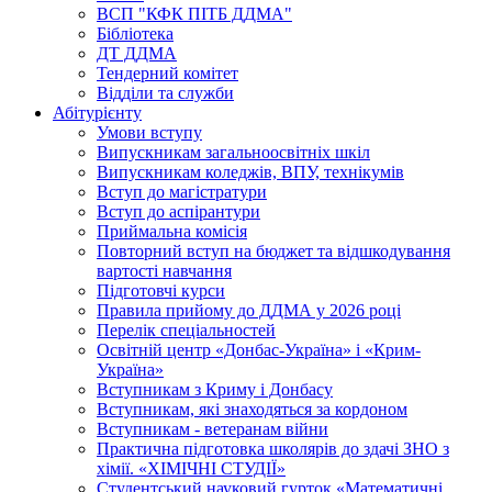
ВСП "КФК ПІТБ ДДМА"
Бібліотека
ДТ ДДМА
Тендерний комітет
Відділи та служби
Абітурієнту
Умови вступу
Випускникам загальноосвітніх шкіл
Випускникам коледжів, ВПУ, технікумів
Вступ до магістратури
Вступ до аспірантури
Приймальна комісія
Повторний вступ на бюджет та відшкодування
вартості навчання
Підготовчі курси
Правила прийому до ДДМА у 2026 році
Перелік спеціальностей
Освітній центр «Донбас-Україна» і «Крим-
Україна»
Вступникам з Криму і Донбасу
Вступникам, які знаходяться за кордоном
Вступникам - ветеранам війни
Практична підготовка школярів до здачі ЗНО з
хімії. «ХІМІЧНІ СТУДІЇ»
Студентський науковий гурток «Математичні