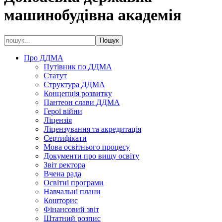
машинобудівна академія
Про ДДМА
Путівник по ДДМА
Статут
Структура ДДМА
Концепція розвитку
Пантеон слави ДДМА
Герої війни
Ліцензія
Ліцензування та акредитація
Сертифікати
Мова освітнього процесу
Документи про вищу освіту
Звіт ректора
Вчена рада
Освітні програми
Навчальні плани
Кошторис
Фінансовий звіт
Штатний розпис