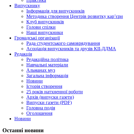
Практика
Випускнику
Інформація для випускників
Методика створення Центрів розвитку кар’єри
Клуб випускників
Голови спілки
Наші випускники
Громадські організації
Рада студентського самоврядування
Асоціація випускників та друзів КІІ-ДДМА
Редакція
Редакційна політика
Навчальні матеріали
Альманах муз
Загальна інформація
Новини
Історія створення
25 років натхненної роботи
Архів (випуски газети)
Випуски газети (PDF)
Головна подія
Оголошення
Новини
Останні новини