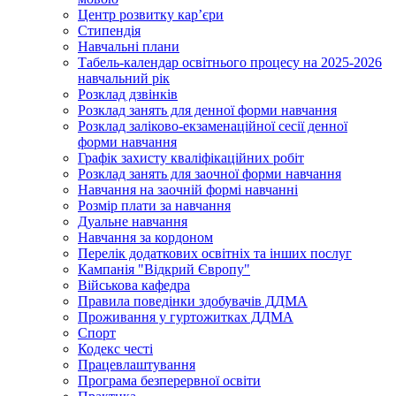
Центр розвитку кар’єри
Стипендія
Навчальні плани
Табель-календар освітнього процесу на 2025-2026
навчальний рік
Розклад дзвінків
Розклад занять для денної форми навчання
Розклад заліково-екзаменаційної сесії денної
форми навчання
Графік захисту кваліфікаційних робіт
Розклад занять для заочної форми навчання
Навчання на заочній формі навчанні
Розмір плати за навчання
Дуальне навчання
Навчання за кордоном
Перелік додаткових освітніх та інших послуг
Кампанія "Відкрий Європу"
Військова кафедра
Правила поведінки здобувачів ДДМА
Проживання у гуртожитках ДДМА
Спорт
Кодекс честі
Працевлаштування
Програма безперервної освіти