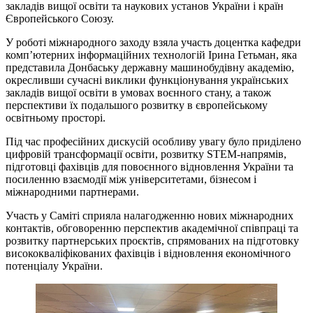
закладів вищої освіти та наукових установ України і країн
Європейського Союзу.
У роботі міжнародного заходу взяла участь доцентка кафедри
комп’ютерних інформаційних технологій Ірина Гетьман, яка
представила Донбаську державну машинобудівну академію,
окресливши сучасні виклики функціонування українських
закладів вищої освіти в умовах воєнного стану, а також
перспективи їх подальшого розвитку в європейському
освітньому просторі.
Під час професійних дискусій особливу увагу було приділено
цифровій трансформації освіти, розвитку STEM-напрямів,
підготовці фахівців для повоєнного відновлення України та
посиленню взаємодії між університетами, бізнесом і
міжнародними партнерами.
Участь у Саміті сприяла налагодженню нових міжнародних
контактів, обговоренню перспектив академічної співпраці та
розвитку партнерських проєктів, спрямованих на підготовку
висококваліфікованих фахівців і відновлення економічного
потенціалу України.