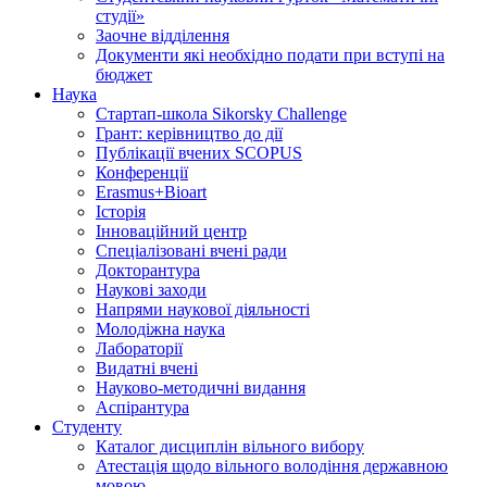
студії»
Заочне відділення
Документи які необхідно подати при вступі на
бюджет
Наука
Стартап-школа Sikorsky Challenge
Грант: керівництво до дії
Публікації вчених SCOPUS
Конференції
Erasmus+Bioart
Історія
Інноваційний центр
Спеціалізовані вчені ради
Докторантура
Наукові заходи
Напрями наукової діяльності
Молодіжна наука
Лабораторії
Видатні вчені
Науково-методичні видання
Аспірантура
Студенту
Каталог дисциплін вільного вибору
Атестація щодо вільного володіння державною
мовою