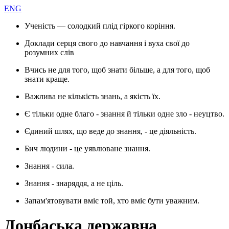
ENG
Ученість — солодкий плід гіркого коріння.
Доклади серця свого до навчання і вуха свої до
розумних слів
Вчись не для того, щоб знати більше, а для того, щоб
знати краще.
Важлива не кількість знань, а якість їх.
Є тільки одне благо - знання й тільки одне зло - неуцтво.
Єдиний шлях, що веде до знання, - це діяльність.
Бич людини - це уявлюване знання.
Знання - сила.
Знання - знаряддя, а не ціль.
Запам'ятовувати вміє той, хто вміє бути уважним.
Донбаська державна