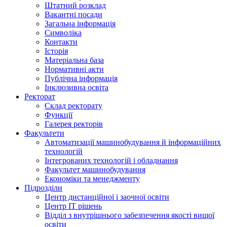
Штатний розклад
Вакантні посади
Загальна інформація
Символіка
Контакти
Історія
Матеріальна база
Нормативні акти
Публічна інформація
Інклюзивна освіта
Ректорат
Склад ректорату
Функції
Галерея ректорів
Факультети
Автоматизації машинобудування й інформаційних
технологій
Інтегрованих технологій і обладнання
Факультет машинобудування
Економіки та менеджменту
Підрозділи
Центр дистанційної і заочної освіти
Центр ІТ рішень
Відділ з внутрішнього забезпечення якості вищої
освіти