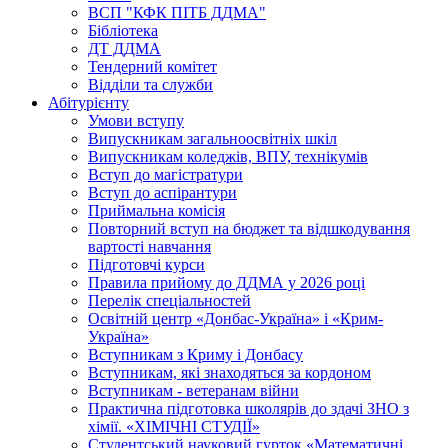
ВСП "КФК ПІТБ ДДМА"
Бібліотека
ДТ ДДМА
Тендерний комітет
Відділи та служби
Абітурієнту
Умови вступу
Випускникам загальноосвітніх шкіл
Випускникам коледжів, ВПУ, технікумів
Вступ до магістратури
Вступ до аспірантури
Приймальна комісія
Повторний вступ на бюджет та відшкодування
вартості навчання
Підготовчі курси
Правила прийому до ДДМА у 2026 році
Перелік спеціальностей
Освітній центр «Донбас-Україна» і «Крим-
Україна»
Вступникам з Криму і Донбасу
Вступникам, які знаходяться за кордоном
Вступникам - ветеранам війни
Практична підготовка школярів до здачі ЗНО з
хімії. «ХІМІЧНІ СТУДІЇ»
Студентський науковий гурток «Математичні