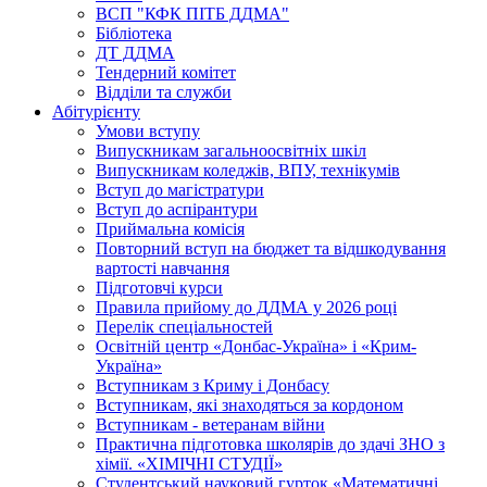
ВСП "КФК ПІТБ ДДМА"
Бібліотека
ДТ ДДМА
Тендерний комітет
Відділи та служби
Абітурієнту
Умови вступу
Випускникам загальноосвітніх шкіл
Випускникам коледжів, ВПУ, технікумів
Вступ до магістратури
Вступ до аспірантури
Приймальна комісія
Повторний вступ на бюджет та відшкодування
вартості навчання
Підготовчі курси
Правила прийому до ДДМА у 2026 році
Перелік спеціальностей
Освітній центр «Донбас-Україна» і «Крим-
Україна»
Вступникам з Криму і Донбасу
Вступникам, які знаходяться за кордоном
Вступникам - ветеранам війни
Практична підготовка школярів до здачі ЗНО з
хімії. «ХІМІЧНІ СТУДІЇ»
Студентський науковий гурток «Математичні