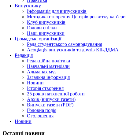
Практика
Випускнику
Інформація для випускників
Методика створення Центрів розвитку кар’єри
Клуб випускників
Голови спілки
Наші випускники
Громадські організації
Рада студентського самоврядування
Асоціація випускників та друзів КІІ-ДДМА
Редакція
Редакційна політика
Навчальні матеріали
Альманах муз
Загальна інформація
Новини
Історія створення
25 років натхненної роботи
Архів (випуски газети)
Випуски газети (PDF)
Головна подія
Оголошення
Новини
Останні новини