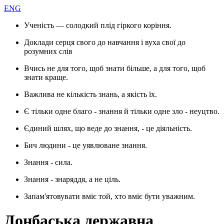
ENG
Ученість — солодкий плід гіркого коріння.
Доклади серця свого до навчання і вуха свої до
розумних слів
Вчись не для того, щоб знати більше, а для того, щоб
знати краще.
Важлива не кількість знань, а якість їх.
Є тільки одне благо - знання й тільки одне зло - неуцтво.
Єдиний шлях, що веде до знання, - це діяльність.
Бич людини - це уявлюване знання.
Знання - сила.
Знання - знаряддя, а не ціль.
Запам'ятовувати вміє той, хто вміє бути уважним.
Донбаська державна