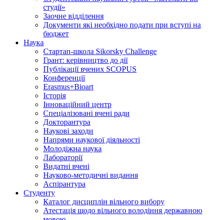
студії»
Заочне відділення
Документи які необхідно подати при вступі на
бюджет
Наука
Стартап-школа Sikorsky Challenge
Грант: керівництво до дії
Публікації вчених SCOPUS
Конференції
Erasmus+Bioart
Історія
Інноваційний центр
Спеціалізовані вчені ради
Докторантура
Наукові заходи
Напрями наукової діяльності
Молодіжна наука
Лабораторії
Видатні вчені
Науково-методичні видання
Аспірантура
Студенту
Каталог дисциплін вільного вибору
Атестація щодо вільного володіння державною
мовою