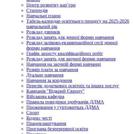
Центр розвитку кар’єри
Стипендія
Навчальні плани
Табель-календар освітнього процесу на 2025-2026
навчальний рік
Розклад дзвінків
Розклад занять для денної форми навчання
Розклад заліково-екзаменаційної сесії денної
форми навчання
Графік захисту кваліфікаційних робіт
Розклад занять для заочної форми навчання
Навчання на заочній формі навчанні
Розмір плати за навчання
Дуальне навчання
Навчання за кордоном
Перелік додаткових освітніх та інших послуг
Кампанія "Відкрий Європу"
Військова кафедра
Правила поведінки здобувачів ДДМА
Проживання у гуртожитках ДДМА
Спорт
Кодекс честі
Працевлаштування
Програма безперервної освіти