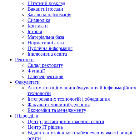
Штатний розклад
Вакантні посади
Загальна інформація
Символіка
Контакти
Історія
Матеріальна база
Нормативні акти
Публічна інформація
Інклюзивна освіта
Ректорат
Склад ректорату
Функції
Галерея ректорів
Факультети
Автоматизації машинобудування й інформаційних
технологій
Інтегрованих технологій і обладнання
Факультет машинобудування
Економіки та менеджменту
Підрозділи
Центр дистанційної і заочної освіти
Центр ІТ рішень
Відділ з внутрішнього забезпечення якості вищої
освіти