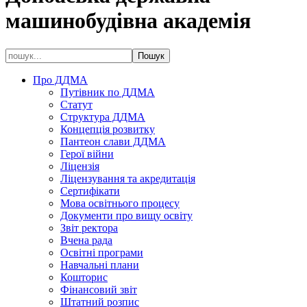
машинобудівна академія
Про ДДМА
Путівник по ДДМА
Статут
Структура ДДМА
Концепція розвитку
Пантеон слави ДДМА
Герої війни
Ліцензія
Ліцензування та акредитація
Сертифікати
Мова освітнього процесу
Документи про вищу освіту
Звіт ректора
Вчена рада
Освітні програми
Навчальні плани
Кошторис
Фінансовий звіт
Штатний розпис