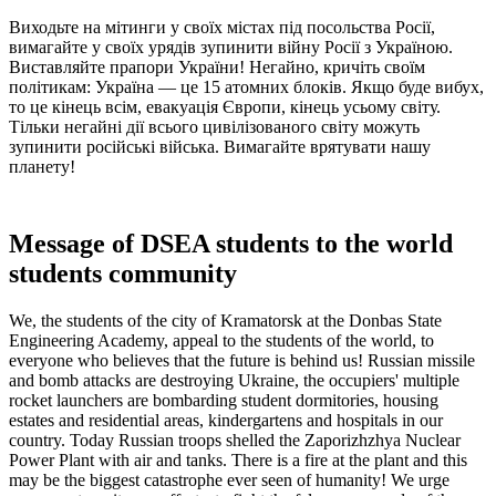
Виходьте на мітинги у своїх містах під посольства Росії,
вимагайте у своїх урядів зупинити війну Росії з Україною.
Виставляйте прапори України! Негайно, кричіть своїм
політикам: Україна — це 15 атомних блоків. Якщо буде вибух,
то це кінець всім, евакуація Європи, кінець усьому світу.
Тільки негайні дії всього цивілізованого світу можуть
зупинити російські війська. Вимагайте врятувати нашу
планету!
Message of DSEA students to the world
students community
We, the students of the city of Kramatorsk at the Donbas State
Engineering Academy, appeal to the students of the world, to
everyone who believes that the future is behind us! Russian missile
and bomb attacks are destroying Ukraine, the occupiers' multiple
rocket launchers are bombarding student dormitories, housing
estates and residential areas, kindergartens and hospitals in our
country. Today Russian troops shelled the Zaporizhzhya Nuclear
Power Plant with air and tanks. There is a fire at the plant and this
may be the biggest catastrophe ever seen of humanity! We urge