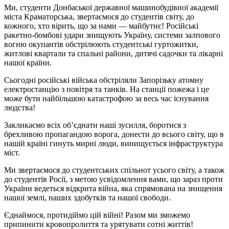
Ми, студенти Донбаської державної машинобудівної академії
міста Краматорська, звертаємося до студентів світу, до
кожного, хто вірить, що за нами — майбутнє! Російські
ракетно-бомбові удари знищують Україну, системи залпового
вогню окупантів обстрілюють студентські гуртожитки,
житлові квартали та спальні райони, дитячі садочки та лікарні
нашої країни.
Сьогодні російські війська обстріляли Запорізьку атомну
електростанцію з повітря та танків. На станції пожежа і це
може бути найбільшою катастрофою за весь час існування
людства!
Закликаємо всіх об’єднати наші зусилля, боротися з
брехливою пропагандою ворога, донести до всього світу, що в
нашій країні гинуть мирні люди, винищується інфраструктура
міст.
Ми звертаємося до студентських спільнот усього світу, а також
до студентів Росії, з метою усвідомлення вами, що зараз проти
України ведеться відкрита війна, яка спрямована на знищення
нашої землі, наших здобутків та нашої свободи.
Єднаймося, протидіймо цій війні! Разом ми зможемо
припинити кровопролиття та урятувати сотні життів!