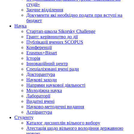
студії»
Заочне відділення
Документи які необхідно подати при вступі на
бюджет
Наука
Стартап-школа Sikorsky Challenge
Грант: керівництво до дії
Публікації вчених SCOPUS
Конференції
Erasmus+Bioart
Історія
Інноваційний центр
Спеціалізовані вчені ради
Докторантура
Наукові заходи
Напрями наукової діяльності
Молодіжна наука
Лабораторії
Видатні вчені
Науково-методичні видання
Аспірантура
Студенту
Каталог дисциплін вільного вибору
Атестація щодо вільного володіння державною
мовою