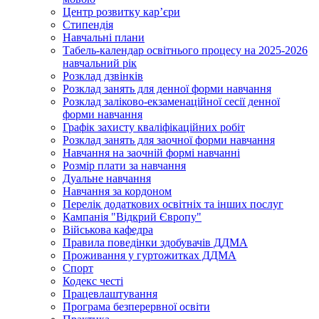
Центр розвитку кар’єри
Стипендія
Навчальні плани
Табель-календар освітнього процесу на 2025-2026
навчальний рік
Розклад дзвінків
Розклад занять для денної форми навчання
Розклад заліково-екзаменаційної сесії денної
форми навчання
Графік захисту кваліфікаційних робіт
Розклад занять для заочної форми навчання
Навчання на заочній формі навчанні
Розмір плати за навчання
Дуальне навчання
Навчання за кордоном
Перелік додаткових освітніх та інших послуг
Кампанія "Відкрий Європу"
Військова кафедра
Правила поведінки здобувачів ДДМА
Проживання у гуртожитках ДДМА
Спорт
Кодекс честі
Працевлаштування
Програма безперервної освіти