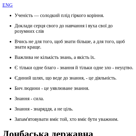
ENG
Ученість — солодкий плід гіркого коріння.
Доклади серця свого до навчання і вуха свої до
розумних слів
Вчись не для того, щоб знати більше, а для того, щоб
знати краще.
Важлива не кількість знань, а якість їх.
Є тільки одне благо - знання й тільки одне зло - неуцтво.
Єдиний шлях, що веде до знання, - це діяльність.
Бич людини - це уявлюване знання.
Знання - сила.
Знання - знаряддя, а не ціль.
Запам'ятовувати вміє той, хто вміє бути уважним.
Донбаська державна