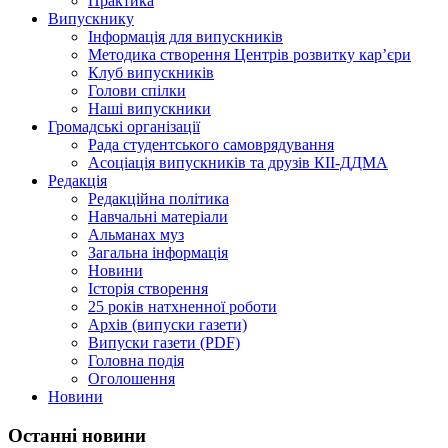
Практика
Випускнику
Інформація для випускників
Методика створення Центрів розвитку кар’єри
Клуб випускників
Голови спілки
Наші випускники
Громадські організації
Рада студентського самоврядування
Асоціація випускників та друзів КІІ-ДДМА
Редакція
Редакційна політика
Навчальні матеріали
Альманах муз
Загальна інформація
Новини
Історія створення
25 років натхненної роботи
Архів (випуски газети)
Випуски газети (PDF)
Головна подія
Оголошення
Новини
Останні новини