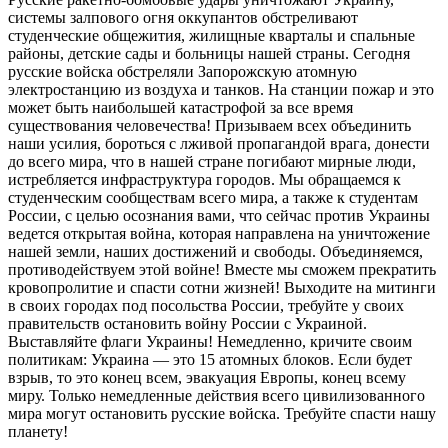
системы залпового огня оккупантов обстреливают
студенческие общежития, жилищные кварталы и спальные
районы, детские сады и больницы нашей страны. Сегодня
русские войска обстреляли Запорожскую атомную
электростанцию из воздуха и танков. На станции пожар и это
может быть наибольшей катастрофой за все время
существования человечества! Призываем всех объединить
наши усилия, бороться с лживой пропагандой врага, донести
до всего мира, что в нашей стране погибают мирные люди,
истребляется инфраструктура городов. Мы обращаемся к
студенческим сообществам всего мира, а также к студентам
России, с целью осознания вами, что сейчас против Украины
ведется открытая война, которая направлена на уничтожение
нашей земли, наших достижений и свободы. Объединяемся,
противодействуем этой войне! Вместе мы сможем прекратить
кровопролитие и спасти сотни жизней! Выходите на митинги
в своих городах под посольства России, требуйте у своих
правительств остановить войну России с Украиной.
Выставляйте флаги Украины! Немедленно, кричите своим
политикам: Украина — это 15 атомных блоков. Если будет
взрыв, то это конец всем, эвакуация Европы, конец всему
миру. Только немедленные действия всего цивилизованного
мира могут остановить русские войска. Требуйте спасти нашу
планету!