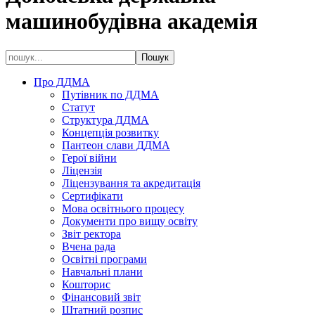
машинобудівна академія
Про ДДМА
Путівник по ДДМА
Статут
Структура ДДМА
Концепція розвитку
Пантеон слави ДДМА
Герої війни
Ліцензія
Ліцензування та акредитація
Сертифікати
Мова освітнього процесу
Документи про вищу освіту
Звіт ректора
Вчена рада
Освітні програми
Навчальні плани
Кошторис
Фінансовий звіт
Штатний розпис