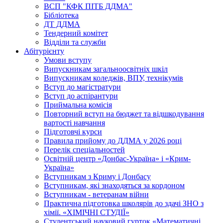
ВСП "КФК ПІТБ ДДМА"
Бібліотека
ДТ ДДМА
Тендерний комітет
Відділи та служби
Абітурієнту
Умови вступу
Випускникам загальноосвітніх шкіл
Випускникам коледжів, ВПУ, технікумів
Вступ до магістратури
Вступ до аспірантури
Приймальна комісія
Повторний вступ на бюджет та відшкодування
вартості навчання
Підготовчі курси
Правила прийому до ДДМА у 2026 році
Перелік спеціальностей
Освітній центр «Донбас-Україна» і «Крим-
Україна»
Вступникам з Криму і Донбасу
Вступникам, які знаходяться за кордоном
Вступникам - ветеранам війни
Практична підготовка школярів до здачі ЗНО з
хімії. «ХІМІЧНІ СТУДІЇ»
Студентський науковий гурток «Математичні