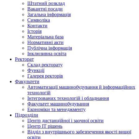
Штатний розклад
Вакантні посади
Загальна інформація
Символіка
Контакти
Історія
Матеріальна база
Нормативні акти
Публічна інформація
Інклюзивна освіта
Ректорат
Склад ректорату
Функції
Галерея ректорів
Факультети
Автоматизації машинобудування й інформаційних
технологій
Інтегрованих технологій і обладнання
Факультет машинобудування
Економіки та менеджменту
Підрозділи
Центр дистанційної і заочної освіти
Центр ІТ рішень
Відділ з внутрішнього забезпечення якості вищої
освіти