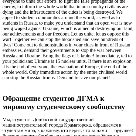
everyone to unite our efforts, to fight the false propaganda of the
enemy, to inform the whole world that in our country civilians are
dying and the infrastructure of the cities is being destroyed. We
appeal to student communities around the world, as well as to
students in Russia, to make you understand that an open war is now
being waged against Ukraine, which is aimed at destroying our land,
our achievements and our freedom. Let us unite, let us oppose this
war! Together we can stop the bloodshed and save hundreds of
lives! Come out to demonstrations in your cities in front of Russian
embassies, demand their governments to stop the war between
Russia and Ukraine. Bring the flags of Ukraine! Immediately, tell to
your politicians: Ukraine is 15 nuclear units. If there is an explosion,
it is the end of everyone, the evacuation of Europe, the end of the
whole world. Only immediate action by the entire civilised world
can stop the Russian troops. Demand to save our planet!
Обращение студентов ДГМА к
мировому студенческому сообществу
Мы, студенты Донбасской государственной
машиностроительной города Краматорска, обращаемся к
студентам мира, к каждому, кто верит, что за нами — будущее!
Русские ракетно-бомбовые удары уничтожают Украину,