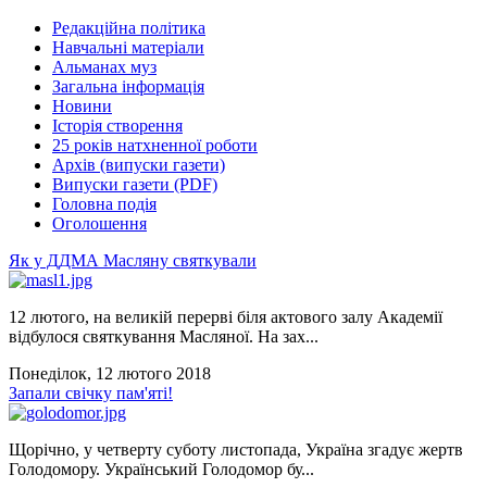
Редакційна політика
Навчальні матеріали
Альманах муз
Загальна інформація
Новини
Історія створення
25 років натхненної роботи
Архів (випуски газети)
Випуски газети (PDF)
Головна подія
Оголошення
Як у ДДМА Масляну святкували
12 лютого, на великій перерві біля актового залу Академії
відбулося святкування Масляної. На зах...
Понеділок, 12 лютого 2018
Запали свічку пам'яті!
Щорічно, у четверту суботу листопада, Україна згадує жертв
Голодомору. Український Голодомор бу...