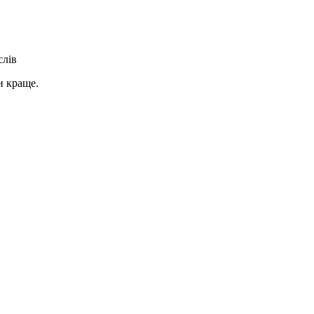
слів
и краще.