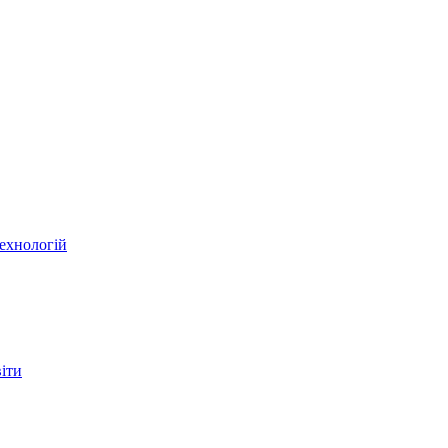
ехнологій
віти