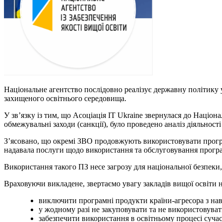
Національне агентство послідовно реалізує державну політику 
захищеного освітнього середовища.
У зв’язку із тим, що Асоціація IT Ukraine звернулася до Наці
обмежувальні заходи (санкції), було проведено аналіз діяльності
З’ясовано, що окремі ЗВО продовжують використовувати програм
надавала послуги щодо використання та обслуговування програм
Використання такого ПЗ несе загрозу для національної безпеки
Враховуючи викладене, звертаємо увагу закладів вищої освіти н
виключити програмні продукти країни-агресора з навч
у жодному разі не закуповувати та не використовува
забезпечити використання в освітньому процесі суча