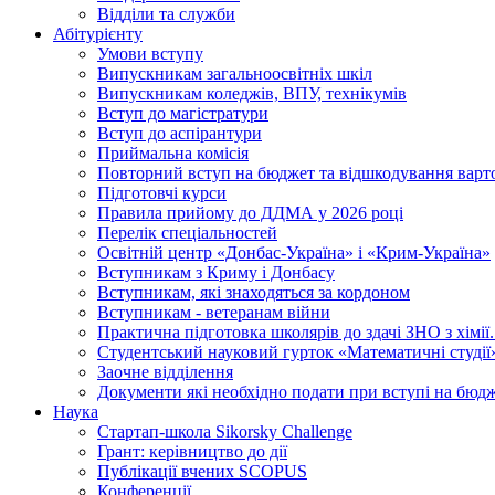
Відділи та служби
Абітурієнту
Умови вступу
Випускникам загальноосвітніх шкіл
Випускникам коледжів, ВПУ, технікумів
Вступ до магістратури
Вступ до аспірантури
Приймальна комісія
Повторний вступ на бюджет та відшкодування варто
Підготовчі курси
Правила прийому до ДДМА у 2026 році
Перелік спеціальностей
Освітній центр «Донбас-Україна» і «Крим-Україна»
Вступникам з Криму і Донбасу
Вступникам, які знаходяться за кордоном
Вступникам - ветеранам війни
Практична підготовка школярів до здачі ЗНО з хімі
Студентський науковий гурток «Математичні студії
Заочне відділення
Документи які необхідно подати при вступі на бюд
Наука
Стартап-школа Sikorsky Challenge
Грант: керівництво до дії
Публікації вчених SCOPUS
Конференції