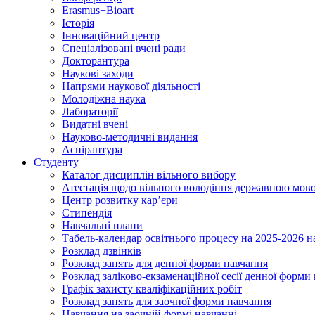
Erasmus+Bioart
Історія
Інноваційний центр
Спеціалізовані вчені ради
Докторантура
Наукові заходи
Напрями наукової діяльності
Молодіжна наука
Лабораторії
Видатні вчені
Науково-методичні видання
Аспірантура
Студенту
Каталог дисциплін вільного вибору
Атестація щодо вільного володіння державною мов
Центр розвитку кар’єри
Стипендія
Навчальні плани
Табель-календар освітнього процесу на 2025-2026 н
Розклад дзвінків
Розклад занять для денної форми навчання
Розклад заліково-екзаменаційної сесії денної форми
Графік захисту кваліфікаційних робіт
Розклад занять для заочної форми навчання
Навчання на заочній формі навчанні