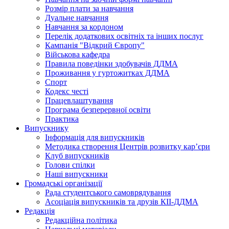
Розмір плати за навчання
Дуальне навчання
Навчання за кордоном
Перелік додаткових освітніх та інших послуг
Кампанія "Відкрий Європу"
Військова кафедра
Правила поведінки здобувачів ДДМА
Проживання у гуртожитках ДДМА
Спорт
Кодекс честі
Працевлаштування
Програма безперервної освіти
Практика
Випускнику
Інформація для випускників
Методика створення Центрів розвитку кар’єри
Клуб випускників
Голови спілки
Наші випускники
Громадські організації
Рада студентського самоврядування
Асоціація випускників та друзів КІІ-ДДМА
Редакція
Редакційна політика