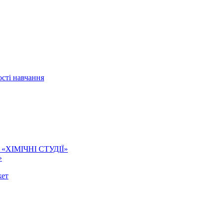
сті навчання
ї. «ХІМІЧНІ СТУДІЇ»
»
жет