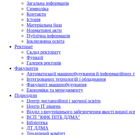
Загальна інформація
Символіка
Контакти
Історія
Матеріальна база
Нормативні акти
Публічна інформація
Інклюзивна освіта
Ректорат
Склад ректорату
Функції
Галерея ректорів
Факультети
Автоматизації машинобудування й інформаційних т
Інтегрованих технологій і обладнання
Факультет машинобудування
Економіки та менеджменту
Підрозділи
Центр дистанційної і заочної освіти
Центр ІТ рішень
Відділ з внутрішнього забезпечення якості вищої ос
ВСП "КФК ПІТБ ДДМА"
Бібліотека
ДТ ДДМА
Тендерний комітет