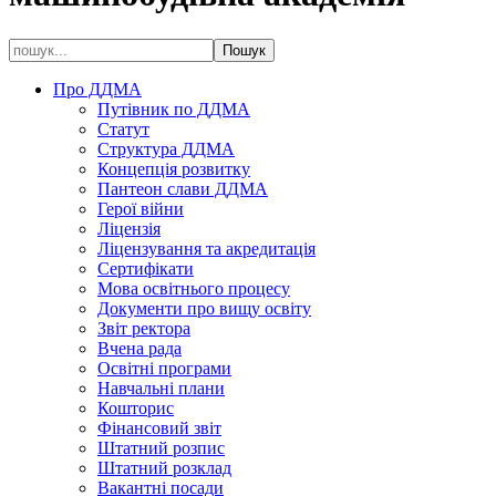
Про ДДМА
Путівник по ДДМА
Статут
Структура ДДМА
Концепція розвитку
Пантеон слави ДДМА
Герої війни
Ліцензія
Ліцензування та акредитація
Сертифікати
Мова освітнього процесу
Документи про вищу освіту
Звіт ректора
Вчена рада
Освітні програми
Навчальні плани
Кошторис
Фінансовий звіт
Штатний розпис
Штатний розклад
Вакантні посади