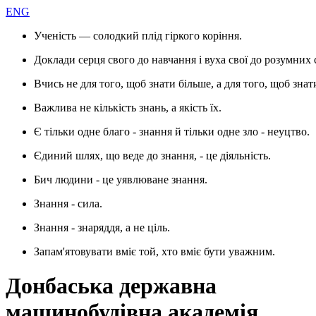
ENG
Ученість — солодкий плід гіркого коріння.
Доклади серця свого до навчання і вуха свої до розумних 
Вчись не для того, щоб знати більше, а для того, щоб знат
Важлива не кількість знань, а якість їх.
Є тільки одне благо - знання й тільки одне зло - неуцтво.
Єдиний шлях, що веде до знання, - це діяльність.
Бич людини - це уявлюване знання.
Знання - сила.
Знання - знаряддя, а не ціль.
Запам'ятовувати вміє той, хто вміє бути уважним.
Донбаська державна
машинобудівна академія