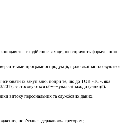
 законодавства та здійснює заходи, що сприяють формуванню
іверситетами програмної продукції, щодо якої застосовуються
дійснювати їх закупівлю, попри те, що до ТОВ «1С», яка
2017, застосовуються обмежувальні заходи (санкції).
ризики витоку персональних та службових даних.
ходження, пов’язане з державою-агресором;