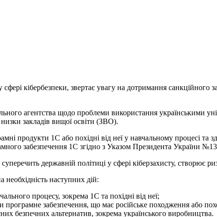
у сфері кібербезпеки, звертає увагу на дотримання санкційного
онального агентства щодо проблеми використання українськими ун
 низки закладів вищої освіти (ЗВО).
ні продукти 1С або похідні від неї у навчальному процесі та з
ного забезпечення 1С згідно з Указом Президента України №133/
, суперечить державній політиці у сфері кіберзахисту, створює 
а необхідність наступних дій:
ального процесу, зокрема 1С та похідні від неї;
ти програмне забезпечення, що має російське походження або по
сних безпечних альтернатив, зокрема українського виробництва.