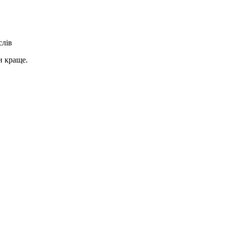
слів
и краще.