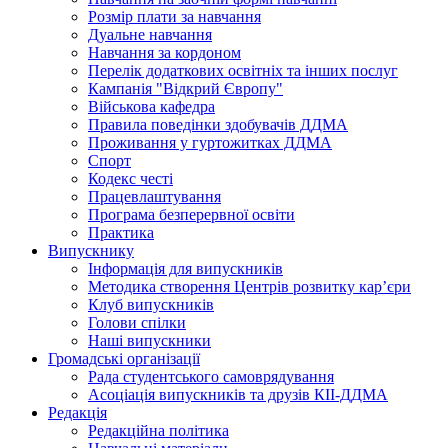
Розмір плати за навчання
Дуальне навчання
Навчання за кордоном
Перелік додаткових освітніх та інших послуг
Кампанія "Відкрий Європу"
Військова кафедра
Правила поведінки здобувачів ДДМА
Проживання у гуртожитках ДДМА
Спорт
Кодекс честі
Працевлаштування
Програма безперервної освіти
Практика
Випускнику
Інформація для випускників
Методика створення Центрів розвитку кар’єри
Клуб випускників
Голови спілки
Наші випускники
Громадські організації
Рада студентського самоврядування
Асоціація випускників та друзів КІІ-ДДМА
Редакція
Редакційна політика