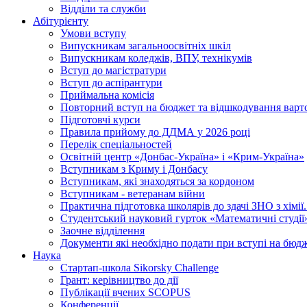
Відділи та служби
Абітурієнту
Умови вступу
Випускникам загальноосвітніх шкіл
Випускникам коледжів, ВПУ, технікумів
Вступ до магістратури
Вступ до аспірантури
Приймальна комісія
Повторний вступ на бюджет та відшкодування варто
Підготовчі курси
Правила прийому до ДДМА у 2026 році
Перелік спеціальностей
Освітній центр «Донбас-Україна» і «Крим-Україна»
Вступникам з Криму і Донбасу
Вступникам, які знаходяться за кордоном
Вступникам - ветеранам війни
Практична підготовка школярів до здачі ЗНО з хімі
Студентський науковий гурток «Математичні студії
Заочне відділення
Документи які необхідно подати при вступі на бюд
Наука
Стартап-школа Sikorsky Challenge
Грант: керівництво до дії
Публікації вчених SCOPUS
Конференції