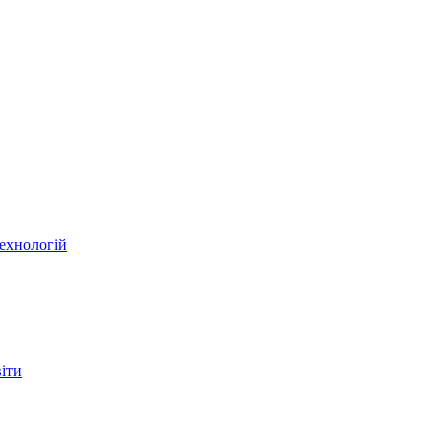
ехнологій
віти