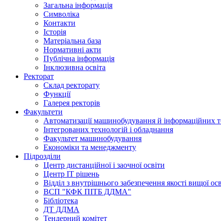
Загальна інформація
Символіка
Контакти
Історія
Матеріальна база
Нормативні акти
Публічна інформація
Інклюзивна освіта
Ректорат
Склад ректорату
Функції
Галерея ректорів
Факультети
Автоматизації машинобудування й інформаційних т
Інтегрованих технологій і обладнання
Факультет машинобудування
Економіки та менеджменту
Підрозділи
Центр дистанційної і заочної освіти
Центр ІТ рішень
Відділ з внутрішнього забезпечення якості вищої ос
ВСП "КФК ПІТБ ДДМА"
Бібліотека
ДТ ДДМА
Тендерний комітет