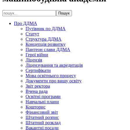
Про ДДМА
Путівник по ДДМА
Статут
Структура ДДМА
Концепція розвитку
Пантеон слави ДДМА
Герої війни
Ліцензія
Ліцензування та акредитація
Сертифікати
Мова освітнього процесу
Документи про вищу освіту
Звіт ректора
Вчена рада
Освітні програми
Навчальні плани
Кошторис
Фінансовий звіт
Штатний розпис
Штатний розклад
Вакантні посади