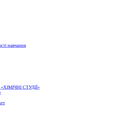
сті навчання
ї. «ХІМІЧНІ СТУДІЇ»
»
жет