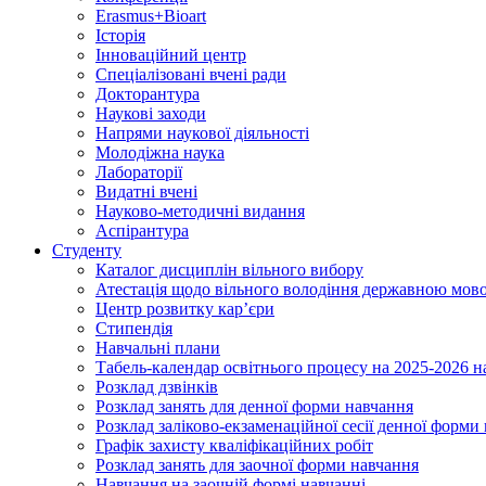
Erasmus+Bioart
Історія
Інноваційний центр
Спеціалізовані вчені ради
Докторантура
Наукові заходи
Напрями наукової діяльності
Молодіжна наука
Лабораторії
Видатні вчені
Науково-методичні видання
Аспірантура
Студенту
Каталог дисциплін вільного вибору
Атестація щодо вільного володіння державною мов
Центр розвитку кар’єри
Стипендія
Навчальні плани
Табель-календар освітнього процесу на 2025-2026 н
Розклад дзвінків
Розклад занять для денної форми навчання
Розклад заліково-екзаменаційної сесії денної форми
Графік захисту кваліфікаційних робіт
Розклад занять для заочної форми навчання
Навчання на заочній формі навчанні