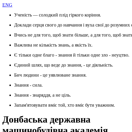
ENG
Ученість — солодкий плід гіркого коріння.
Доклади серця свого до навчання і вуха свої до розумних 
Вчись не для того, щоб знати більше, а для того, щоб знат
Важлива не кількість знань, а якість їх.
Є тільки одне благо - знання й тільки одне зло - неуцтво.
Єдиний шлях, що веде до знання, - це діяльність.
Бич людини - це уявлюване знання.
Знання - сила.
Знання - знаряддя, а не ціль.
Запам'ятовувати вміє той, хто вміє бути уважним.
Донбаська державна
машинобудівна академія