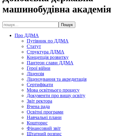
машинобудівна академія
Про ДДМА
Путівник по ДДМА
Статут
Структура ДДМА
Концепція розвитку
Пантеон слави ДДМА
Герої війни
Ліцензія
Ліцензування та акредитація
Сертифікати
Мова освітнього процесу
Документи про вищу освіту
Звіт ректора
Вчена рада
Освітні програми
Навчальні плани
Кошторис
Фінансовий звіт
Штатний розпис