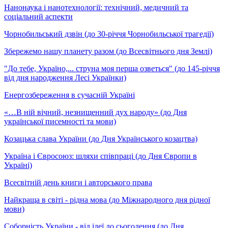
Нанонаука і нанотехнології: технічний, медичний та
соціальний аспекти
Чорнобильський дзвін (до 30-річчя Чорнобильської трагедії)
Збережемо нашу планету разом (до Всесвітнього дня Землі)
"До тебе, Україно,... струна моя перша озветься" (до 145-річчя
від дня народження Лесі Українки)
Енергозбереження в сучасній Україні
«…В ній вічний, незнищенний дух народу» (до Дня
української писемності та мови)
Козацька слава України (до Дня Українського козацтва)
Україна і Євросоюз: шляхи співпраці (до Дня Європи в
Україні)
Всесвітній день книги і авторського права
Найкраща в світі - рідна мова (до Міжнародного дня рідної
мови)
Соборність України - від ідеї до сьогодення (до Дня