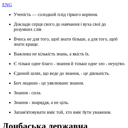
ENG
Ученість — солодкий плід гіркого коріння.
Доклади серця свого до навчання і вуха свої до
розумних слів
Вчись не для того, щоб знати більше, а для того, щоб
знати краще.
Важлива не кількість знань, а якість їх.
Є тільки одне благо - знання й тільки одне зло - неуцтво.
Єдиний шлях, що веде до знання, - це діяльність.
Бич людини - це уявлюване знання.
Знання - сила.
Знання - знаряддя, а не ціль.
Запам'ятовувати вміє той, хто вміє бути уважним.
Донбаська державна