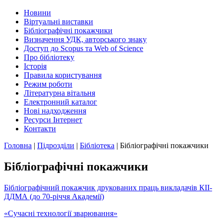
Новини
Віртуальні виставки
Бібліографічні покажчики
Визначення УДК, авторського знаку
Доступ до Scopus та Web of Science
Про бібліотеку
Історія
Правила користування
Режим роботи
Літературна вітальня
Електронний каталог
Нові надходження
Ресурси Інтернет
Контакти
Головна
|
Підрозділи
|
Бібліотека
|
Бібліографічні покажчики
Бібліографічні покажчики
Бібліографічний покажчик друкованих праць викладачів КІІ-
ДДМА (до 70-річчя Академії)
«Сучасні технології зварювання»