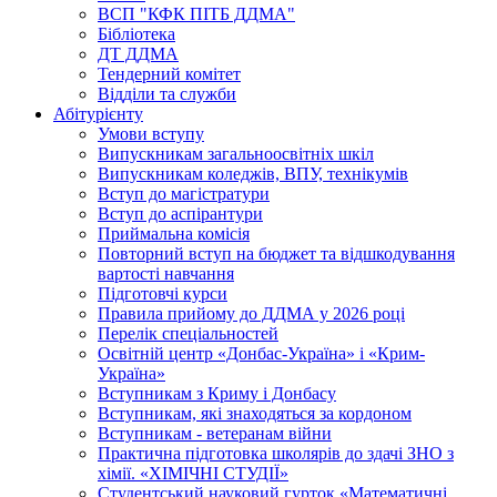
ВСП "КФК ПІТБ ДДМА"
Бібліотека
ДТ ДДМА
Тендерний комітет
Відділи та служби
Абітурієнту
Умови вступу
Випускникам загальноосвітніх шкіл
Випускникам коледжів, ВПУ, технікумів
Вступ до магістратури
Вступ до аспірантури
Приймальна комісія
Повторний вступ на бюджет та відшкодування
вартості навчання
Підготовчі курси
Правила прийому до ДДМА у 2026 році
Перелік спеціальностей
Освітній центр «Донбас-Україна» і «Крим-
Україна»
Вступникам з Криму і Донбасу
Вступникам, які знаходяться за кордоном
Вступникам - ветеранам війни
Практична підготовка школярів до здачі ЗНО з
хімії. «ХІМІЧНІ СТУДІЇ»
Студентський науковий гурток «Математичні