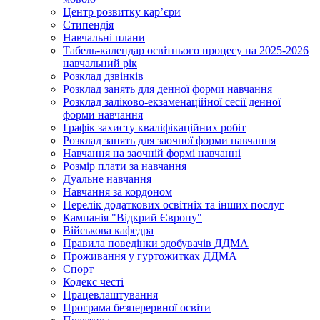
Центр розвитку кар’єри
Стипендія
Навчальні плани
Табель-календар освітнього процесу на 2025-2026
навчальний рік
Розклад дзвінків
Розклад занять для денної форми навчання
Розклад заліково-екзаменаційної сесії денної
форми навчання
Графік захисту кваліфікаційних робіт
Розклад занять для заочної форми навчання
Навчання на заочній формі навчанні
Розмір плати за навчання
Дуальне навчання
Навчання за кордоном
Перелік додаткових освітніх та інших послуг
Кампанія "Відкрий Європу"
Військова кафедра
Правила поведінки здобувачів ДДМА
Проживання у гуртожитках ДДМА
Спорт
Кодекс честі
Працевлаштування
Програма безперервної освіти