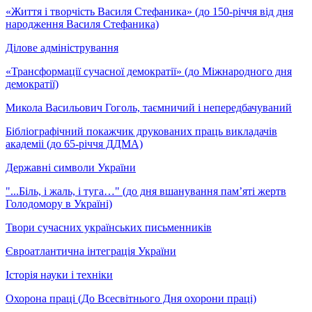
«Життя і творчість Василя Стефаника» (до 150-річчя від дня
народження Василя Стефаника)
Ділове адміністрування
«Трансформації сучасної демократії» (до Міжнародного дня
демократії)
Микола Васильович Гоголь, таємничий і непередбачуваний
Бібліографічний покажчик друкованих праць викладачів
академіі (до 65-річчя ДДМА)
Державні символи України
"...Біль, і жаль, і туга…" (до дня вшанування пам’яті жертв
Голодомору в Україні)
Твори сучасних українських письменників
Євроатлантична інтеграція України
Історія науки і техніки
Охорона праці (До Всесвітнього Дня охорони праці)