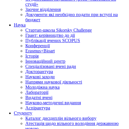
студії»
Заочне відділення
Документи які необхідно подати при вступі на
бюджет
Наука
Стартап-школа Sikorsky Challenge
Грант: керівництво до дії
Публікації вчених SCOPUS
Конференції
Erasmus+Bioart
Історія
Інноваційний центр
Спеціалізовані вчені ради
Докторантура
Наукові заходи
Напрями наукової діяльності
Молодіжна наука
Лабораторії
Видатні вчені
Науково-методичні видання
Аспірантура
Студенту
Каталог дисциплін вільного вибору
Атестація щодо вільного володіння державною
мовою