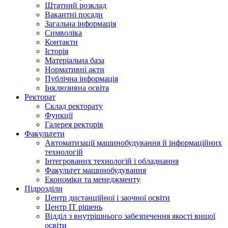
Штатний розклад
Вакантні посади
Загальна інформація
Символіка
Контакти
Історія
Матеріальна база
Нормативні акти
Публічна інформація
Інклюзивна освіта
Ректорат
Склад ректорату
Функції
Галерея ректорів
Факультети
Автоматизації машинобудування й інформаційних
технологій
Інтегрованих технологій і обладнання
Факультет машинобудування
Економіки та менеджменту
Підрозділи
Центр дистанційної і заочної освіти
Центр ІТ рішень
Відділ з внутрішнього забезпечення якості вищої
освіти