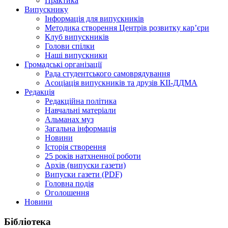
Практика
Випускнику
Інформація для випускників
Методика створення Центрів розвитку кар’єри
Клуб випускників
Голови спілки
Наші випускники
Громадські організації
Рада студентського самоврядування
Асоціація випускників та друзів КІІ-ДДМА
Редакція
Редакційна політика
Навчальні матеріали
Альманах муз
Загальна інформація
Новини
Історія створення
25 років натхненної роботи
Архів (випуски газети)
Випуски газети (PDF)
Головна подія
Оголошення
Новини
Бібліотека