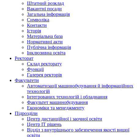
Штатний розклад
Вакантні посади
Загальна інформація
Символіка
Контакти
Історія
Матеріальна база
Нормативні акти
Публічна інформація
Інклюзивна освіта
Ректорат
Склад ректорату
Функції
Галерея ректорів
Факультети
Автоматизації машинобудування й інформаційних
технологій
Інтегрованих технологій і обладнання
Факультет машинобудування
Економіки та менеджменту
Підрозділи
Центр дистанційної і заочної освіти
Центр ІТ рішень
Відділ з внутрішнього забезпечення якості вищої
освіти