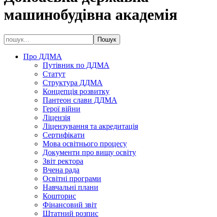
машинобудівна академія
Про ДДМА
Путівник по ДДМА
Статут
Структура ДДМА
Концепція розвитку
Пантеон слави ДДМА
Герої війни
Ліцензія
Ліцензування та акредитація
Сертифікати
Мова освітнього процесу
Документи про вищу освіту
Звіт ректора
Вчена рада
Освітні програми
Навчальні плани
Кошторис
Фінансовий звіт
Штатний розпис