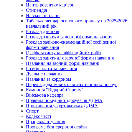
Центр розвитку кар’єри
Стипендія
Навчальні плани
Табель-календар освітнього процесу на 2025-2026
навчальний рік
Розклад дзвінків
Розклад занять для денної форми навчання
Розклад заліково-екзаменаційної сесії денної
форми навчання
Графік захисту кваліфікаційних робіт
Розклад занять для заочної форми навчання
Навчання на заочній формі навчанні
Розмір плати за навчання
Дуальне навчання
Навчання за кордоном
Перелік додаткових освітніх та інших послуг
Кампанія "Відкрий Європу"
Військова кафедра
Правила поведінки здобувачів ДДМА
Проживання у гуртожитках ДДМА
Спорт
Кодекс честі
Працевлаштування
Програма безперервної освіти