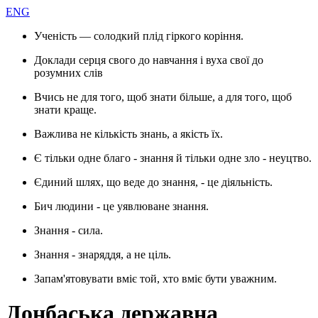
ENG
Ученість — солодкий плід гіркого коріння.
Доклади серця свого до навчання і вуха свої до
розумних слів
Вчись не для того, щоб знати більше, а для того, щоб
знати краще.
Важлива не кількість знань, а якість їх.
Є тільки одне благо - знання й тільки одне зло - неуцтво.
Єдиний шлях, що веде до знання, - це діяльність.
Бич людини - це уявлюване знання.
Знання - сила.
Знання - знаряддя, а не ціль.
Запам'ятовувати вміє той, хто вміє бути уважним.
Донбаська державна