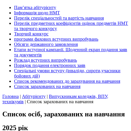
Пам’ятка абітурієнту
Інформація щодо НМТ
Перелік спеціальностей та вартість навчання
Перелік предметних коефіцієнтів оцінок предметів НМТ
та творчого конкурсу
Творчий конкурс
програми фахових вступних випробувань
Обсяги державного замовлення
Етапи вступної кампанії. Щоденний екран подання заяв
та документів
Розклад вступних випробувань
Порядок подання електронних заяв
Спеціальні умови вступу (інваліди, сироти,учасники
бойових дій)
Список рекомендованих до зарахування на навчання
Список зарахованих на навчання
Головна
|
Абітурієнту
|
Випускникам коледжів, ВПУ,
технікумів
|
Список зарахованих на навчання
Список осіб, зарахованих на навчання
2025 рік