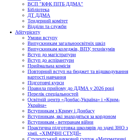
ВСП "КФК ПІТБ ДДМА"
Бібліотека
ДТ ДДМА
Тендерний комітет
Відділи та служби
Абітурієнту
Умови вступу
Випускникам загальноосвітніх шкіл
Випускникам коледжів, ВПУ, технікумів
Вступ до магістратури
Вступ до аспірантури
Приймальна комісія
Повторний вступ на бюджет та відшкодування
вартості навчання
Підготовчі курси
Правила прийому до ДДМА у 2026 році
Перелік спеціальностей
Освітній центр «Донбас-Україна» і «Крим-
Україна»
Вступникам з Криму і Донбасу
Вступникам, які знаходяться за кордоном
Вступникам - ветеранам війни
Практична підготовка школярів до здачі ЗНО з
хімії. «ХІМІЧНІ СТУДІЇ»
Студентський науковий гурток «Математичні