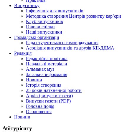
Практика
Випускнику
Інформація для випускників
Методика створення Центрів розвитку кар’єри
Клуб випускників
Голови спілки
Наші випускники
Громадські організації
Рада студентського самоврядування
Асоціація випускників та друзів КІІ-ДДМА
Редакція
Редакційна політика
Навчальні матеріали
Альманах муз
Загальна інформація
Новини
Історія створення
25 років натхненної роботи
Архів (випуски газети)
Випуски газети (PDF)
Головна подія
Оголошення
Новини
Абітурієнту