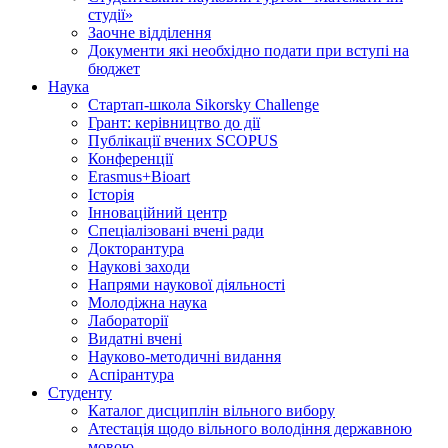
студії»
Заочне відділення
Документи які необхідно подати при вступі на
бюджет
Наука
Стартап-школа Sikorsky Challenge
Грант: керівництво до дії
Публікації вчених SCOPUS
Конференції
Erasmus+Bioart
Історія
Інноваційний центр
Спеціалізовані вчені ради
Докторантура
Наукові заходи
Напрями наукової діяльності
Молодіжна наука
Лабораторії
Видатні вчені
Науково-методичні видання
Аспірантура
Студенту
Каталог дисциплін вільного вибору
Атестація щодо вільного володіння державною
мовою