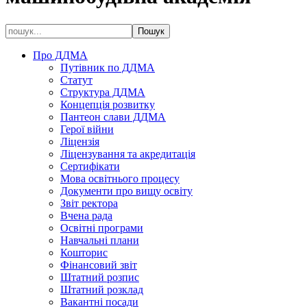
Про ДДМА
Путівник по ДДМА
Статут
Структура ДДМА
Концепція розвитку
Пантеон слави ДДМА
Герої війни
Ліцензія
Ліцензування та акредитація
Сертифікати
Мова освітнього процесу
Документи про вищу освіту
Звіт ректора
Вчена рада
Освітні програми
Навчальні плани
Кошторис
Фінансовий звіт
Штатний розпис
Штатний розклад
Вакантні посади