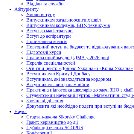
Відділи та служби
Абітурієнту
Умови вступу
Випускникам загальноосвітніх шкіл
Випускникам коледжів, ВПУ, технікумів
Вступ до магістратури
Вступ до аспірантури
Приймальна комісія
Повторний вступ на бюджет та відшкодування варто
Підготовчі курси
Правила прийому до ДДМА у 2026 році
Перелік спеціальностей
Освітній центр «Донбас-Україна» і «Крим-Україна»
Вступникам з Криму і Донбасу
Вступникам, які знаходяться за кордоном
Вступникам - ветеранам війни
Практична підготовка школярів до здачі ЗНО з хімі
Студентський науковий гурток «Математичні студії
Заочне відділення
Документи які необхідно подати при вступі на бюд
Наука
Стартап-школа Sikorsky Challenge
Грант: керівництво до дії
Публікації вчених SCOPUS
Конференції