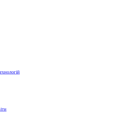
ехнологій
віти