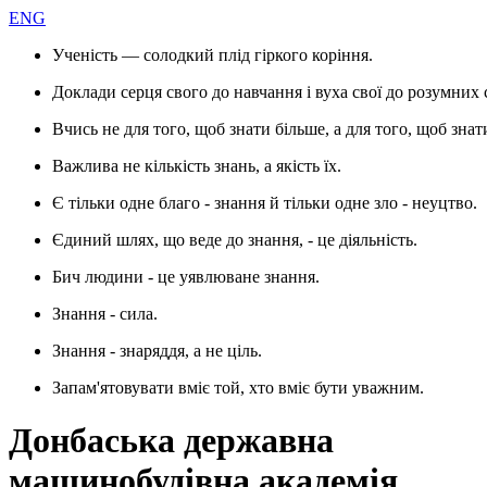
ENG
Ученість — солодкий плід гіркого коріння.
Доклади серця свого до навчання і вуха свої до розумних 
Вчись не для того, щоб знати більше, а для того, щоб знат
Важлива не кількість знань, а якість їх.
Є тільки одне благо - знання й тільки одне зло - неуцтво.
Єдиний шлях, що веде до знання, - це діяльність.
Бич людини - це уявлюване знання.
Знання - сила.
Знання - знаряддя, а не ціль.
Запам'ятовувати вміє той, хто вміє бути уважним.
Донбаська державна
машинобудівна академія