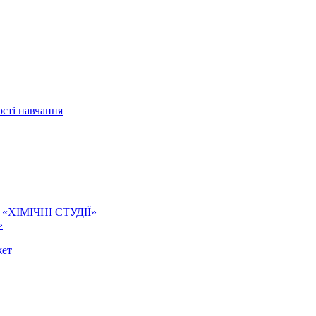
сті навчання
ї. «ХІМІЧНІ СТУДІЇ»
»
жет