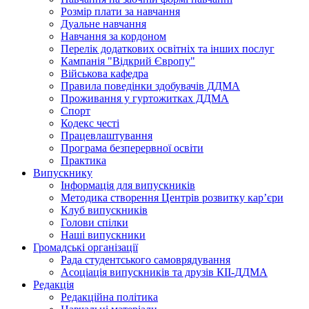
Розмір плати за навчання
Дуальне навчання
Навчання за кордоном
Перелік додаткових освітніх та інших послуг
Кампанія "Відкрий Європу"
Військова кафедра
Правила поведінки здобувачів ДДМА
Проживання у гуртожитках ДДМА
Спорт
Кодекс честі
Працевлаштування
Програма безперервної освіти
Практика
Випускнику
Інформація для випускників
Методика створення Центрів розвитку кар’єри
Клуб випускників
Голови спілки
Наші випускники
Громадські організації
Рада студентського самоврядування
Асоціація випускників та друзів КІІ-ДДМА
Редакція
Редакційна політика