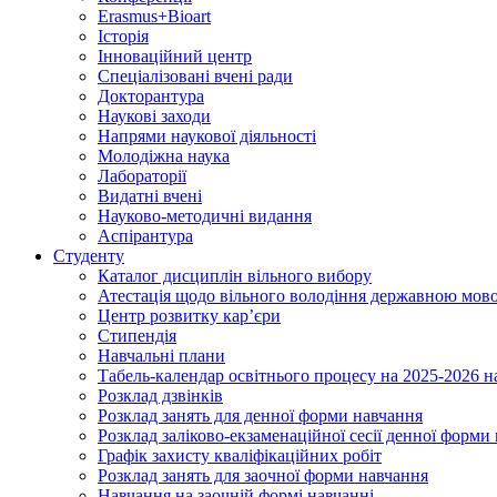
Erasmus+Bioart
Історія
Інноваційний центр
Спеціалізовані вчені ради
Докторантура
Наукові заходи
Напрями наукової діяльності
Молодіжна наука
Лабораторії
Видатні вчені
Науково-методичні видання
Аспірантура
Студенту
Каталог дисциплін вільного вибору
Атестація щодо вільного володіння державною мов
Центр розвитку кар’єри
Стипендія
Навчальні плани
Табель-календар освітнього процесу на 2025-2026 н
Розклад дзвінків
Розклад занять для денної форми навчання
Розклад заліково-екзаменаційної сесії денної форми
Графік захисту кваліфікаційних робіт
Розклад занять для заочної форми навчання
Навчання на заочній формі навчанні