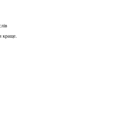
слів
и краще.