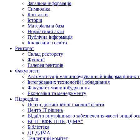
Загальна інформація
Символіка
Контакти
Історія
Матеріальна база
Нормативні акти
Публічна інформація
Інклюзивна освіта
Ректорат
Склад ректорату
Функції
Галерея ректорів
Факультети
Автоматизації машинобудування й інформаційних т
Інтегрованих технологій і обладнання
Факультет машинобудування
Економіки та менеджменту
Підрозділи
Центр дистанційної і заочної освіти
Центр ІТ рішень
Відділ з внутрішнього забезпечення якості вищої ос
ВСП "КФК ПІТБ ДДМА"
Бібліотека
ДТ ДДМА
Тендерний комітет