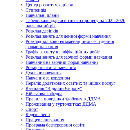
Центр розвитку кар’єри
Стипендія
Навчальні плани
Табель-календар освітнього процесу на 2025-2026
навчальний рік
Розклад дзвінків
Розклад занять для денної форми навчання
Розклад заліково-екзаменаційної сесії денної
форми навчання
Графік захисту кваліфікаційних робіт
Розклад занять для заочної форми навчання
Навчання на заочній формі навчанні
Розмір плати за навчання
Дуальне навчання
Навчання за кордоном
Перелік додаткових освітніх та інших послуг
Кампанія "Відкрий Європу"
Військова кафедра
Правила поведінки здобувачів ДДМА
Проживання у гуртожитках ДДМА
Спорт
Кодекс честі
Працевлаштування
Програма безперервної освіти