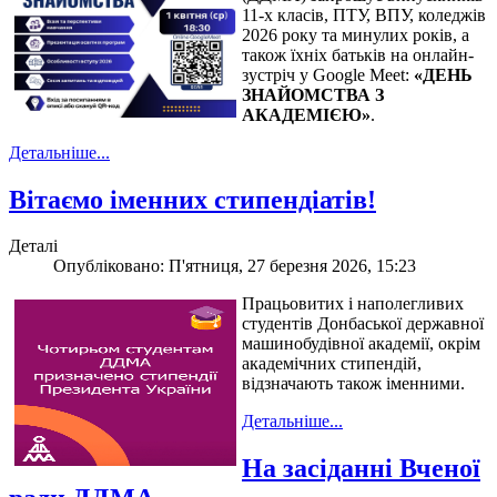
11-х класів, ПТУ, ВПУ, коледжів
2026 року та минулих років, а
також їхніх батьків на онлайн-
зустріч у Google Meet:
«ДЕНЬ
ЗНАЙОМСТВА З
АКАДЕМІЄЮ»
.
Детальніше...
Вітаємо іменних стипендіатів!
Деталі
Опубліковано: П'ятниця, 27 березня 2026, 15:23
Працьовитих і наполегливих
студентів Донбаської державної
машинобудівної академії, окрім
академічних стипендій,
відзначають також іменними.
Детальніше...
На засіданні Вченої