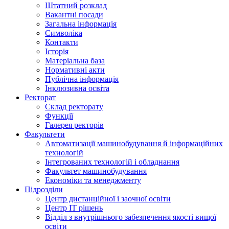
Штатний розклад
Вакантні посади
Загальна інформація
Символіка
Контакти
Історія
Матеріальна база
Нормативні акти
Публічна інформація
Інклюзивна освіта
Ректорат
Склад ректорату
Функції
Галерея ректорів
Факультети
Автоматизації машинобудування й інформаційних
технологій
Інтегрованих технологій і обладнання
Факультет машинобудування
Економіки та менеджменту
Підрозділи
Центр дистанційної і заочної освіти
Центр ІТ рішень
Відділ з внутрішнього забезпечення якості вищої
освіти