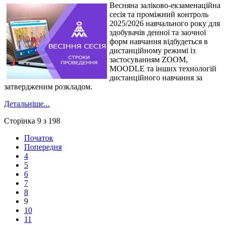
Весняна заліково-екзаменаційна
сесія та проміжний контроль
2025/2026 навчального року для
здобувачів денної та заочної
форм навчання відбудеться в
дистанційному режимі із
застосуванням ZOOM,
MOODLE та інших технологій
дистанційного навчання за
затвердженим розкладом.
Детальніше...
Сторінка 9 з 198
Початок
Попередня
4
5
6
7
8
9
10
11