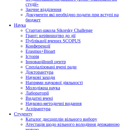
студії»
Заочне відділення
Документи які необхідно подати при вступі на
бюджет
Наука
Стартап-школа Sikorsky Challenge
Грант: керівництво до дії
Публікації вчених SCOPUS
Конференції
Erasmus+Bioart
Історія
Інноваційний центр
Спеціалізовані вчені ради
Докторантура
Наукові заходи
Напрями наукової діяльності
Молодіжна наука
Лабораторії
Видатні вчені
Науково-методичні видання
Аспірантура
Студенту
Каталог дисциплін вільного вибору
Атестація щодо вільного володіння державною
мовою