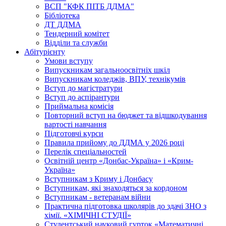
ВСП "КФК ПІТБ ДДМА"
Бібліотека
ДТ ДДМА
Тендерний комітет
Відділи та служби
Абітурієнту
Умови вступу
Випускникам загальноосвітніх шкіл
Випускникам коледжів, ВПУ, технікумів
Вступ до магістратури
Вступ до аспірантури
Приймальна комісія
Повторний вступ на бюджет та відшкодування
вартості навчання
Підготовчі курси
Правила прийому до ДДМА у 2026 році
Перелік спеціальностей
Освітній центр «Донбас-Україна» і «Крим-
Україна»
Вступникам з Криму і Донбасу
Вступникам, які знаходяться за кордоном
Вступникам - ветеранам війни
Практична підготовка школярів до здачі ЗНО з
хімії. «ХІМІЧНІ СТУДІЇ»
Студентський науковий гурток «Математичні