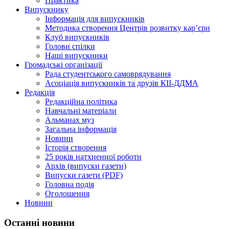
Практика
Випускнику
Інформація для випускників
Методика створення Центрів розвитку кар’єри
Клуб випускників
Голови спілки
Наші випускники
Громадські організації
Рада студентського самоврядування
Асоціація випускників та друзів КІІ-ДДМА
Редакція
Редакційна політика
Навчальні матеріали
Альманах муз
Загальна інформація
Новини
Історія створення
25 років натхненної роботи
Архів (випуски газети)
Випуски газети (PDF)
Головна подія
Оголошення
Новини
Останні новини