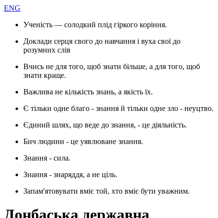
ENG
Ученість — солодкий плід гіркого коріння.
Доклади серця свого до навчання і вуха свої до
розумних слів
Вчись не для того, щоб знати більше, а для того, щоб
знати краще.
Важлива не кількість знань, а якість їх.
Є тільки одне благо - знання й тільки одне зло - неуцтво.
Єдиний шлях, що веде до знання, - це діяльність.
Бич людини - це уявлюване знання.
Знання - сила.
Знання - знаряддя, а не ціль.
Запам'ятовувати вміє той, хто вміє бути уважним.
Донбаська державна