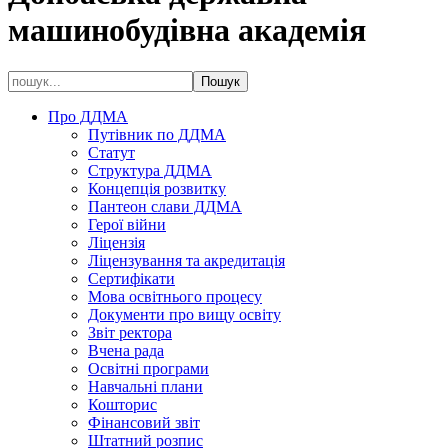
машинобудівна академія
Про ДДМА
Путівник по ДДМА
Статут
Структура ДДМА
Концепція розвитку
Пантеон слави ДДМА
Герої війни
Ліцензія
Ліцензування та акредитація
Сертифікати
Мова освітнього процесу
Документи про вищу освіту
Звіт ректора
Вчена рада
Освітні програми
Навчальні плани
Кошторис
Фінансовий звіт
Штатний розпис