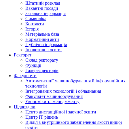
Штатний розклад
Вакантні посади
Загальна інформація
Символіка
Контакти
Історія
Матеріальна база
Нормативні акти
Публічна інформація
Інклюзивна освіта
Ректорат
Склад ректорату
Функції
Галерея ректорів
Факультети
Автоматизації машинобудування й інформаційних
технологій
Інтегрованих технологій і обладнання
Факультет машинобудування
Економіки та менеджменту
Підрозділи
Центр дистанційної і заочної освіти
Центр ІТ рішень
Відділ з внутрішнього забезпечення якості вищої
освіти