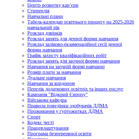
Центр розвитку кар’єри
Стипендія
Навчальні плани
Табель-календар освітнього процесу на 2025-2026
навчальний рік
Розклад дзвінків
Розклад занять для денної форми навчання
Розклад заліково-екзаменаційної сесії денної
форми навчання
Графік захисту кваліфікаційних робіт
Розклад занять для заочної форми навчання
Навчання на заочній формі навчанні
Розмір плати за навчання
Дуальне навчання
Навчання за кордоном
Перелік додаткових освітніх та інших послуг
Кампанія "Відкрий Європу"
Військова кафедра
Правила поведінки здобувачів ДДМА
Проживання у гуртожитках ДДМА
Спорт
Кодекс честі
Працевлаштування
Програма безперервної освіти