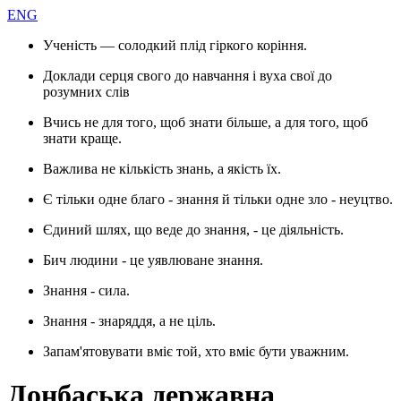
ENG
Ученість — солодкий плід гіркого коріння.
Доклади серця свого до навчання і вуха свої до
розумних слів
Вчись не для того, щоб знати більше, а для того, щоб
знати краще.
Важлива не кількість знань, а якість їх.
Є тільки одне благо - знання й тільки одне зло - неуцтво.
Єдиний шлях, що веде до знання, - це діяльність.
Бич людини - це уявлюване знання.
Знання - сила.
Знання - знаряддя, а не ціль.
Запам'ятовувати вміє той, хто вміє бути уважним.
Донбаська державна