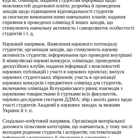
курсів, семінарів; надання студентам інформації щодо
можливостей додаткової освіти; розробка й проведення
заходів щодо підвищення відповідальності студентів
за своєчасне виконання ними навчальних планів; надання
сприяння в проведенні олімпіад й інших заходів, що
стимулюють навчальну активність і саморозвиток особистості
студентів і т. д.
Науковий напрямок.
Виявлення наукового потенціалу
студентів; організація заходів, що стимулюють наукову
активність студентів; інформування про проведені внутрішні
й міжвузівські наукові конкурси, олімпіади; проведення
дискусійних клубів; надання інформації з можливостей
наукових публікацій і участі в наукових проектах; випуск
наукових студентських збірників; участь в організації
наукових конкурсів і предметних олімпіад для студентів,
включаючи олімпіади Всеукраїнського рівня; взаємодія з
науковими товариствами й гуртками всіх факультетів,
науково-дослідним сектором ДДМА; збір і аналіз даних щодо
участі студентів Академії в наукових заходах за межами
України й т. п.
Соціально-побутовий напрямок.
Організація матеріальної
допомоги пільговим категоріям, що навчаються, у тому числі
молодим родинам студентів і аспірантів; систематизація
інформації з відпочинку й лікування в санаторіях і