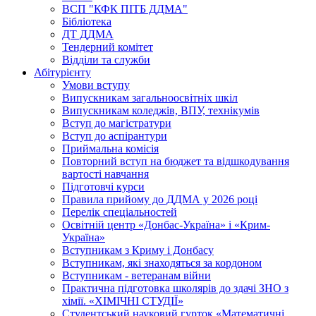
ВСП "КФК ПІТБ ДДМА"
Бібліотека
ДТ ДДМА
Тендерний комітет
Відділи та служби
Абітурієнту
Умови вступу
Випускникам загальноосвітніх шкіл
Випускникам коледжів, ВПУ, технікумів
Вступ до магістратури
Вступ до аспірантури
Приймальна комісія
Повторний вступ на бюджет та відшкодування
вартості навчання
Підготовчі курси
Правила прийому до ДДМА у 2026 році
Перелік спеціальностей
Освітній центр «Донбас-Україна» і «Крим-
Україна»
Вступникам з Криму і Донбасу
Вступникам, які знаходяться за кордоном
Вступникам - ветеранам війни
Практична підготовка школярів до здачі ЗНО з
хімії. «ХІМІЧНІ СТУДІЇ»
Студентський науковий гурток «Математичні