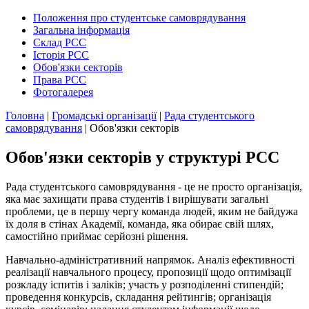
Положення про студентське самоврядування
Загальна інформація
Склад РСС
Історія РСС
Обов'язки секторів
Права РСС
Фотогалерея
Головна
|
Громадські організації
|
Рада студентського
самоврядування
|
Обов'язки секторів
Обов'язки секторів у структурі РСС
Рада студентського самоврядування - це не просто організація,
яка має захищати права студентів і вирішувати загальні
проблеми, це в першу чергу команда людей, яким не байдужа
їх доля в стінах Академії, команда, яка обирає свій шлях,
самостійно приймає серйозні рішення.
Навчально-адміністративний напрямок.
Аналіз ефективності
реалізації навчального процесу, пропозиції щодо оптимізації
розкладу іспитів і заліків; участь у розподіленні стипендій;
проведення конкурсів, складання рейтингів; організація