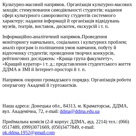
Культурно-масовий напрямок.
Організація культурно-масових
заходів; стимулювання самодіяльності студентів; надання
сфері культурного саморозвитку студентів системного
характеру; надання інформації й організація відвідувань
музеїв, театрів, виставок, дискотек, екскурсій і т. п.
Інформаційно-аналітичний напрямок.
Проведення
моніторингу навчальних, соціальних і культурних проблем;
аналіз програм із поліпшення умов навчання, побуту й
відпочинку студентів; проведення творчих конкурсів,
рейтингових досліджень: «Краща група факультету»,
«Кращий куратор» і т. д.; представлення студентського життя
ДДМА в ЗМІ й Інтернет-просторі й т. п.
Напрямок охорони громадського порядку.
Організація роботи
оперзагону Академії й гуртожитків.
Наша адреса: Донецька обл., 84313, м. Краматорськ, ДДМА,
вул. Академічна, 72, е-mail:
ddma@ddma.edu.ua
Приймальна комісія (2-й корпус ДДМА, ауд. 2214) тел.: (066)
0517489, (099)3071669, (050)3477849, e-mail:
pk.ddma.1952@gmail.com