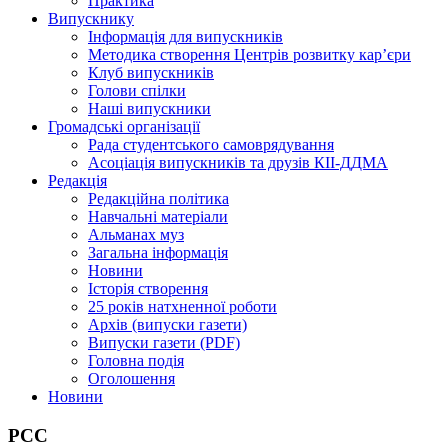
Практика
Випускнику
Інформація для випускників
Методика створення Центрів розвитку кар’єри
Клуб випускників
Голови спілки
Наші випускники
Громадські організації
Рада студентського самоврядування
Асоціація випускників та друзів КІІ-ДДМА
Редакція
Редакційна політика
Навчальні матеріали
Альманах муз
Загальна інформація
Новини
Історія створення
25 років натхненної роботи
Архів (випуски газети)
Випуски газети (PDF)
Головна подія
Оголошення
Новини
РСС