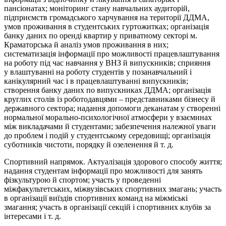
пансіонатах; моніторинг стану навчальних аудиторій,
підприємств громадського харчування на території ДДМА,
умов проживання в студентських гуртожитках; організація
банку даних по оренді квартир у приватному секторі м.
Краматорська й аналіз умов проживання в них;
систематизація інформації про можливості працевлаштування
на роботу під час навчання у ВНЗ й випускників; сприяння
у влаштуванні на роботу студентів у позанавчальний і
канікулярний час і в працевлаштуванні випускників;
створення банку даних по випускниках ДДМА; організація
круглих столів із роботодавцями – представниками бізнесу й
державного сектора; надання допомоги деканатам у створенні
нормальної морально-психологічної атмосфери у взаєминах
між викладачами й студентами; забезпечення належної уваги
до проблем і подій у студентському середовищі; організація
суботників чистоти, порядку й озеленення й т. д.
Спортивний напрямок.
Актуалізація здорового способу життя;
надання студентам інформації про можливості для занять
фізкультурою й спортом; участь у проведенні
міжфакультетських, міжвузівських спортивних змагань; участь
в організації виїздів спортивних команд на міжміські
змагання; участь в організації секцій і спортивних клубів за
інтересами і т. д.