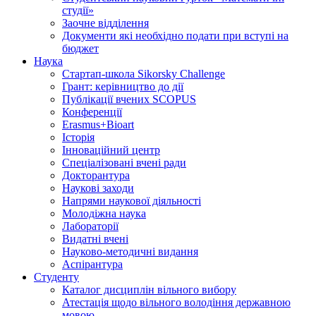
студії»
Заочне відділення
Документи які необхідно подати при вступі на
бюджет
Наука
Стартап-школа Sikorsky Challenge
Грант: керівництво до дії
Публікації вчених SCOPUS
Конференції
Erasmus+Bioart
Історія
Інноваційний центр
Спеціалізовані вчені ради
Докторантура
Наукові заходи
Напрями наукової діяльності
Молодіжна наука
Лабораторії
Видатні вчені
Науково-методичні видання
Аспірантура
Студенту
Каталог дисциплін вільного вибору
Атестація щодо вільного володіння державною
мовою