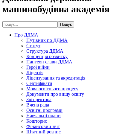
машинобудівна академія
Про ДДМА
Путівник по ДДМА
Статут
Структура ДДМА
Концепція розвитку
Пантеон слави ДДМА
Герої війни
Ліцензія
Ліцензування та акредитація
Сертифікати
Мова освітнього процесу
Документи про вищу освіту
Звіт ректора
Вчена рада
Освітні програми
Навчальні плани
Кошторис
Фінансовий звіт
Штатний розпис