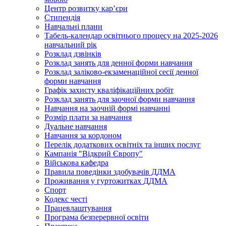
Центр розвитку кар’єри
Стипендія
Навчальні плани
Табель-календар освітнього процесу на 2025-2026
навчальний рік
Розклад дзвінків
Розклад занять для денної форми навчання
Розклад заліково-екзаменаційної сесії денної
форми навчання
Графік захисту кваліфікаційних робіт
Розклад занять для заочної форми навчання
Навчання на заочній формі навчанні
Розмір плати за навчання
Дуальне навчання
Навчання за кордоном
Перелік додаткових освітніх та інших послуг
Кампанія "Відкрий Європу"
Військова кафедра
Правила поведінки здобувачів ДДМА
Проживання у гуртожитках ДДМА
Спорт
Кодекс честі
Працевлаштування
Програма безперервної освіти