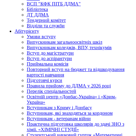
ВСП "КФК ПІТБ ДДМА"
Бібліотека
ДТ ДДМА
Тендерний комітет
Відділи та служби
Абітурієнту
Умови вступу
Випускникам загальноосвітніх шкіл
Випускникам коледжів, ВПУ, технікумів
Вступ до магістратури
Вступ до аспірантури
Приймальна комісія
Повторний вступ на бюджет та відшкодування
вартості навчання
Підготовчі курси
Правила прийому до ДДМА у 2026 році
Перелік спеціальностей
Освітній центр «Донбас-Україна» і «Крим-
Україна»
Вступникам з Криму і Донбасу
Вступникам, які знаходяться за кордоном
Вступникам - ветеранам війни
Практична підготовка школярів до здачі ЗНО з
хімії. «ХІМІЧНІ СТУДІЇ»
Студентський науковий гурток «Математичні