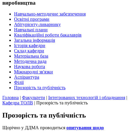
виробництва
Навчально-методичне забезпечення
Освітні програми
Абітурієнту-ливарнику
Навчальні плани
Кваліфікаційні роботи бакалаврів
Загальна інформація
Історія кафедри
Склад кафедри
Матеріальна база
Методична рада
Наукова робота
Міжнародні зв'язки
Аспірантура
Філії
Прозорість та публічність
Головна
|
Факультети
|
Інтегрованих технологій і обладнання
|
Кафедра ТОЛВ
|
Прозорість та публічність
Прозорість та публічність
Щорічно у ДДМА проводиться
опитування щодо