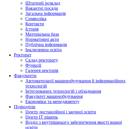
Штатний розклад
Вакантні посади
Загальна інформація
Символіка
Контакти
Історія
Матеріальна база
Нормативні акти
Публічна інформація
Інклюзивна освіта
Ректорат
Склад ректорату
Функції
Галерея ректорів
Факультети
Автоматизації машинобудування й інформаційних
технологій
Інтегрованих технологій і обладнання
Факультет машинобудування
Економіки та менеджменту
Підрозділи
Центр дистанційної і заочної освіти
Центр ІТ рішень
Відділ з внутрішнього забезпечення якості вищої
освіти