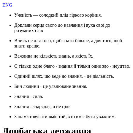
ENG
Ученість — солодкий плід гіркого коріння.
Доклади серця свого до навчання і вуха свої до
розумних слів
Вчись не для того, щоб знати більше, а для того, щоб
знати краще.
Важлива не кількість знань, а якість їх.
Є тільки одне благо - знання й тільки одне зло - неуцтво.
Єдиний шлях, що веде до знання, - це діяльність.
Бич людини - це уявлюване знання.
Знання - сила.
Знання - знаряддя, а не ціль.
Запам'ятовувати вміє той, хто вміє бути уважним.
Донбаська державна