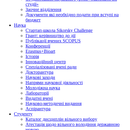
студії»
Заочне відділення
Документи які необхідно подати при вступі на
бюджет
Наука
Стартап-школа Sikorsky Challenge
Грант: керівництво до дії
Публікації вчених SCOPUS
Конференції
Erasmus+Bioart
Історія
Інноваційний центр
Спеціалізовані вчені ради
Докторантура
Наукові заходи
Напрями наукової діяльності
Молодіжна наука
Лабораторії
Видатні вчені
Науково-методичні видання
Аспірантура
Студенту
Каталог дисциплін вільного вибору
Атестація щодо вільного володіння державною
мовою