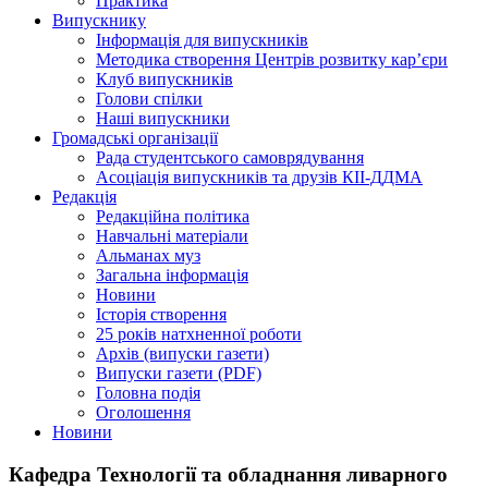
Практика
Випускнику
Інформація для випускників
Методика створення Центрів розвитку кар’єри
Клуб випускників
Голови спілки
Наші випускники
Громадські організації
Рада студентського самоврядування
Асоціація випускників та друзів КІІ-ДДМА
Редакція
Редакційна політика
Навчальні матеріали
Альманах муз
Загальна інформація
Новини
Історія створення
25 років натхненної роботи
Архів (випуски газети)
Випуски газети (PDF)
Головна подія
Оголошення
Новини
Кафедра Технології та обладнання ливарного