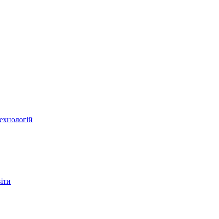
ехнологій
віти