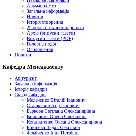
Навчальні матеріали
Альманах муз
Загальна інформація
Новини
Історія створення
25 років натхненної роботи
Архів (випуски газети)
Випуски газети (PDF)
Головна подія
Оголошення
Новини
Кафедра Менеджменту
Абітурієнт
Загальна інформація
Історія кафедри
Склад кафедри
Мельченко Віталій Іванович
Сташкевич Ігор Ігорович
Баркова Світлана Олександрівна
Волошина Олена Олексіївна
Кондратенко Оксана Олександрівна
Бившева Лада Олексіївна
Фоміченко Інна Петрівна