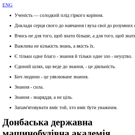
ENG
Ученість — солодкий плід гіркого коріння.
Доклади серця свого до навчання і вуха свої до розумних 
Вчись не для того, щоб знати більше, а для того, щоб знат
Важлива не кількість знань, а якість їх.
Є тільки одне благо - знання й тільки одне зло - неуцтво.
Єдиний шлях, що веде до знання, - це діяльність.
Бич людини - це уявлюване знання.
Знання - сила.
Знання - знаряддя, а не ціль.
Запам'ятовувати вміє той, хто вміє бути уважним.
Донбаська державна
машинобудівна академія