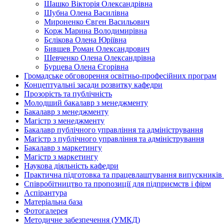
Шашко Вікторія Олександрівна
Шубна Олена Василівна
Мироненко Євген Васильович
Корж Марина Володимирівна
Бєлікова Олена Юріївна
Бившев Роман Олександрович
Шевченко Олена Олександрівна
Бурцева Олена Єгорівна
Громадське обговорення освітньо-професійних програм
Концептуальні засади розвитку кафедри
Прозорість та публічність
Молодший бакалавр з менеджменту
Бакалавр з менеджменту
Магістр з менеджменту
Бакалавр публічного управління та адміністрування
Магістр з публічного управління та адміністрування
Бакалавр з маркетингу
Магістр з маркетингу
Наукова діяльність кафедри
Практична підготовка та працевлаштування випускників
Співробітництво та пропозиції для підприємств і фірм
Аспірантура
Матеріальна база
Фотогалерея
Методичне забезпечення (УМКД)