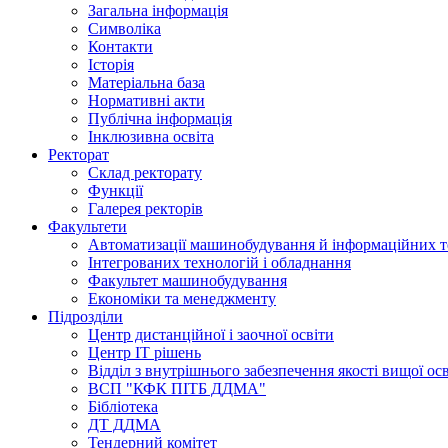
Загальна інформація
Символіка
Контакти
Історія
Матеріальна база
Нормативні акти
Публічна інформація
Інклюзивна освіта
Ректорат
Склад ректорату
Функції
Галерея ректорів
Факультети
Автоматизації машинобудування й інформаційних т
Інтегрованих технологій і обладнання
Факультет машинобудування
Економіки та менеджменту
Підрозділи
Центр дистанційної і заочної освіти
Центр ІТ рішень
Відділ з внутрішнього забезпечення якості вищої ос
ВСП "КФК ПІТБ ДДМА"
Бібліотека
ДТ ДДМА
Тендерний комітет