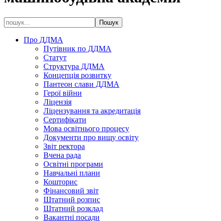
Про ДДМА
Путівник по ДДМА
Статут
Структура ДДМА
Концепція розвитку
Пантеон слави ДДМА
Герої війни
Ліцензія
Ліцензування та акредитація
Сертифікати
Мова освітнього процесу
Документи про вищу освіту
Звіт ректора
Вчена рада
Освітні програми
Навчальні плани
Кошторис
Фінансовий звіт
Штатний розпис
Штатний розклад
Вакантні посади