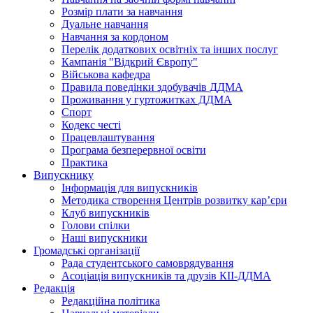
Розмір плати за навчання
Дуальне навчання
Навчання за кордоном
Перелік додаткових освітніх та інших послуг
Кампанія "Відкрий Європу"
Військова кафедра
Правила поведінки здобувачів ДДМА
Проживання у гуртожитках ДДМА
Спорт
Кодекс честі
Працевлаштування
Програма безперервної освіти
Практика
Випускнику
Інформація для випускників
Методика створення Центрів розвитку кар’єри
Клуб випускників
Голови спілки
Наші випускники
Громадські організації
Рада студентського самоврядування
Асоціація випускників та друзів КІІ-ДДМА
Редакція
Редакційна політика