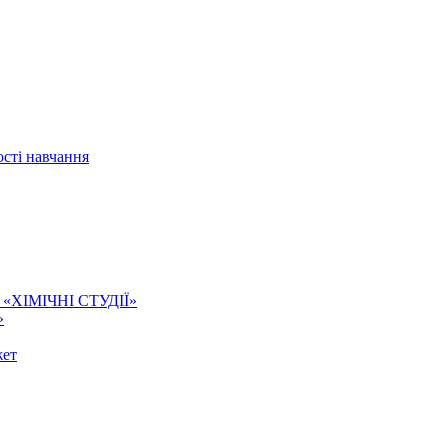
сті навчання
ї. «ХІМІЧНІ СТУДІЇ»
»
жет