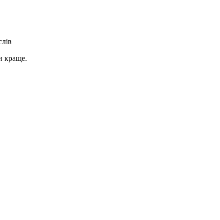
слів
и краще.