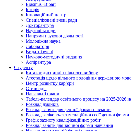
Erasmus+Bioart
Історія
Інноваційний центр
Спеціалізовані вчені ради
Докторантура
Наукові заходи
Напрями наукової діяльності
Молодіжна наука
Лабораторії
Видатні вчені
Науково-методичні видання
Аспірантура
Студенту
Каталог дисциплін вільного вибору
Атестація щодо вільного володіння державною мов
Центр розвитку кар’єри
Стипендія
Навчальні плани
Табель-календар освітнього процесу на 2025-2026 н
Розклад дзвінків
Розклад занять для денної форми навчання
Розклад заліково-екзаменаційної сесії денної форми
Графік захисту кваліфікаційних робіт
Розклад занять для заочної форми навчання
Навчання на заочній формі навчанні