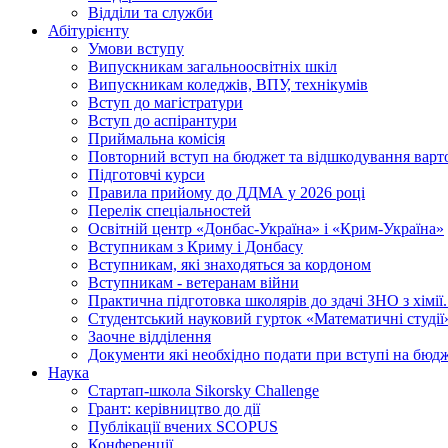
Відділи та служби
Абітурієнту
Умови вступу
Випускникам загальноосвітніх шкіл
Випускникам коледжів, ВПУ, технікумів
Вступ до магістратури
Вступ до аспірантури
Приймальна комісія
Повторний вступ на бюджет та відшкодування варто
Підготовчі курси
Правила прийому до ДДМА у 2026 році
Перелік спеціальностей
Освітній центр «Донбас-Україна» і «Крим-Україна»
Вступникам з Криму і Донбасу
Вступникам, які знаходяться за кордоном
Вступникам - ветеранам війни
Практична підготовка школярів до здачі ЗНО з хімі
Студентський науковий гурток «Математичні студії
Заочне відділення
Документи які необхідно подати при вступі на бюд
Наука
Стартап-школа Sikorsky Challenge
Грант: керівництво до дії
Публікації вчених SCOPUS
Конференції