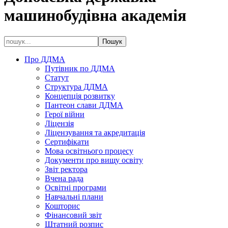
машинобудівна академія
Про ДДМА
Путівник по ДДМА
Статут
Структура ДДМА
Концепція розвитку
Пантеон слави ДДМА
Герої війни
Ліцензія
Ліцензування та акредитація
Сертифікати
Мова освітнього процесу
Документи про вищу освіту
Звіт ректора
Вчена рада
Освітні програми
Навчальні плани
Кошторис
Фінансовий звіт
Штатний розпис