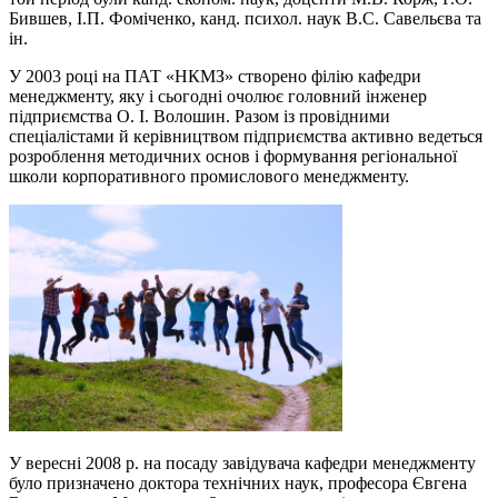
Бившев, І.П. Фоміченко, канд. психол. наук В.С. Савельєва та
ін.
У 2003 році на ПАТ «НКМЗ» створено філію кафедри
менеджменту, яку і сьогодні очолює головний інженер
підприємства О. І. Волошин. Разом із провідними
спеціалістами й керівництвом підприємства активно ведеться
розроблення методичних основ і формування регіональної
школи корпоративного промислового менеджменту.
У вересні 2008 р. на посаду завідувача кафедри менеджменту
було призначено доктора технічних наук, професора Євгена