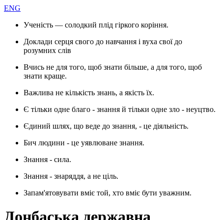
ENG
Ученість — солодкий плід гіркого коріння.
Доклади серця свого до навчання і вуха свої до
розумних слів
Вчись не для того, щоб знати більше, а для того, щоб
знати краще.
Важлива не кількість знань, а якість їх.
Є тільки одне благо - знання й тільки одне зло - неуцтво.
Єдиний шлях, що веде до знання, - це діяльність.
Бич людини - це уявлюване знання.
Знання - сила.
Знання - знаряддя, а не ціль.
Запам'ятовувати вміє той, хто вміє бути уважним.
Донбаська державна