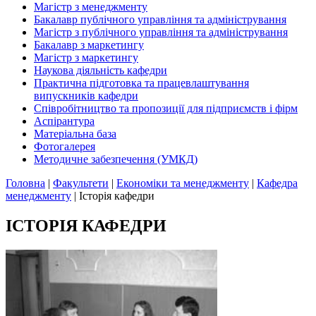
Магістр з менеджменту
Бакалавр публічного управління та адміністрування
Магістр з публічного управління та адміністрування
Бакалавр з маркетингу
Магістр з маркетингу
Наукова діяльність кафедри
Практична підготовка та працевлаштування
випускників кафедри
Співробітництво та пропозиції для підприємств і фірм
Аспірантура
Матеріальна база
Фотогалерея
Методичне забезпечення (УМКД)
Головна
|
Факультети
|
Економіки та менеджменту
|
Кафедра
менеджменту
|
Історія кафедри
ІСТОРІЯ КАФЕДРИ