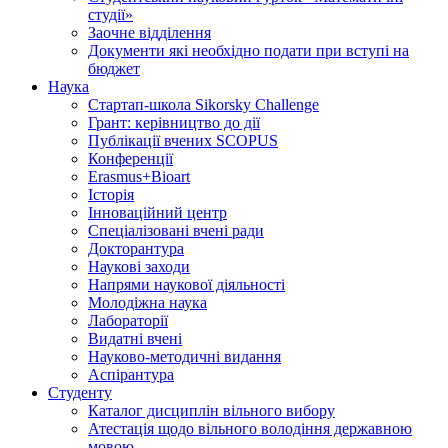
студії»
Заочне відділення
Документи які необхідно подати при вступі на
бюджет
Наука
Стартап-школа Sikorsky Challenge
Грант: керівництво до дії
Публікації вчених SCOPUS
Конференції
Erasmus+Bioart
Історія
Інноваційний центр
Спеціалізовані вчені ради
Докторантура
Наукові заходи
Напрями наукової діяльності
Молодіжна наука
Лабораторії
Видатні вчені
Науково-методичні видання
Аспірантура
Студенту
Каталог дисциплін вільного вибору
Атестація щодо вільного володіння державною
мовою