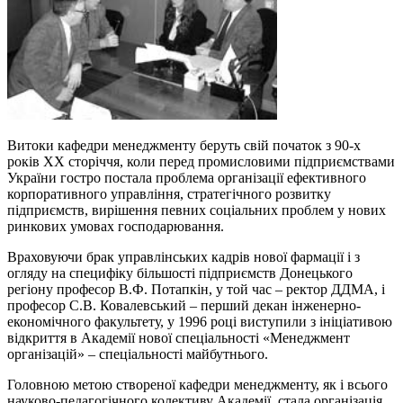
Витоки кафедри менеджменту беруть свій початок з 90-х
років XX сторіччя, коли перед промисловими підприємствами
України гостро постала проблема організації ефективного
корпоративного управління, стратегічного розвитку
підприємств, вирішення певних соціальних проблем у нових
ринкових умовах господарювання.
Враховуючи брак управлінських кадрів нової фармації і з
огляду на специфіку більшості підприємств Донецького
регіону професор В.Ф. Потапкін, у той час – ректор ДДМА, і
професор С.В. Ковалевський – перший декан інженерно-
економічного факультету, у 1996 році виступили з ініціативою
відкриття в Академії нової спеціальності «Менеджмент
організацій» – спеціальності майбутнього.
Головною метою створеної кафедри менеджменту, як і всього
науково-педагогічного колективу Академії, стала організація