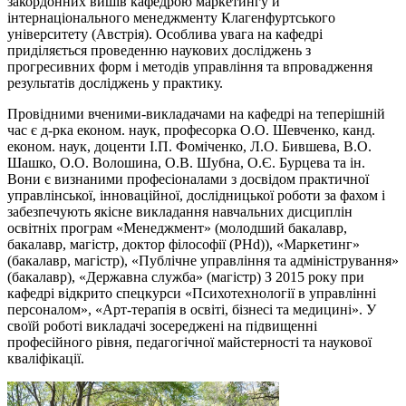
закордонних вишів кафедрою маркетингу й
інтернаціонального менеджменту Клагенфуртського
університету (Австрія). Особлива увага на кафедрі
приділяється проведенню наукових досліджень з
прогресивних форм і методів управління та впровадження
результатів досліджень у практику.
Провідними вченими-викладачами на кафедрі на теперішній
час є д-рка економ. наук, професорка О.О. Шевченко, канд.
економ. наук, доценти І.П. Фоміченко, Л.О. Бившева, В.О.
Шашко, О.О. Волошина, О.В. Шубна, О.Є. Бурцева та ін.
Вони є визнаними професіоналами з досвідом практичної
управлінської, інноваційної, дослідницької роботи за фахом і
забезпечують якісне викладання навчальних дисциплін
освітніх програм «Менеджмент» (молодший бакалавр,
бакалавр, магістр, доктор філософії (PHd)), «Маркетинг»
(бакалавр, магістр), «Публічне управління та адміністрування»
(бакалавр), «Державна служба» (магістр) З 2015 року при
кафедрі відкрито спецкурси «Психотехнології в управлінні
персоналом», «Арт-терапія в освіті, бізнесі та медицині». У
своїй роботі викладачі зосереджені на підвищенні
професійного рівня, педагогічної майстерності та наукової
кваліфікації.