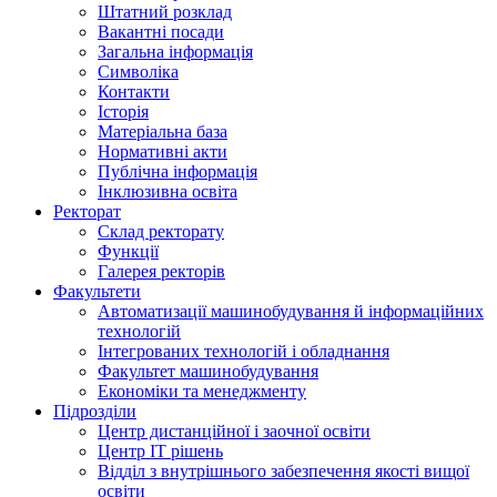
Штатний розклад
Вакантні посади
Загальна інформація
Символіка
Контакти
Історія
Матеріальна база
Нормативні акти
Публічна інформація
Інклюзивна освіта
Ректорат
Склад ректорату
Функції
Галерея ректорів
Факультети
Автоматизації машинобудування й інформаційних
технологій
Інтегрованих технологій і обладнання
Факультет машинобудування
Економіки та менеджменту
Підрозділи
Центр дистанційної і заочної освіти
Центр ІТ рішень
Відділ з внутрішнього забезпечення якості вищої
освіти