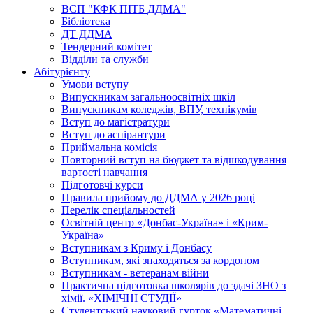
ВСП "КФК ПІТБ ДДМА"
Бібліотека
ДТ ДДМА
Тендерний комітет
Відділи та служби
Абітурієнту
Умови вступу
Випускникам загальноосвітніх шкіл
Випускникам коледжів, ВПУ, технікумів
Вступ до магістратури
Вступ до аспірантури
Приймальна комісія
Повторний вступ на бюджет та відшкодування
вартості навчання
Підготовчі курси
Правила прийому до ДДМА у 2026 році
Перелік спеціальностей
Освітній центр «Донбас-Україна» і «Крим-
Україна»
Вступникам з Криму і Донбасу
Вступникам, які знаходяться за кордоном
Вступникам - ветеранам війни
Практична підготовка школярів до здачі ЗНО з
хімії. «ХІМІЧНІ СТУДІЇ»
Студентський науковий гурток «Математичні