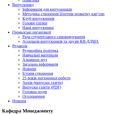
Практика
Випускнику
Інформація для випускників
Методика створення Центрів розвитку кар’єри
Клуб випускників
Голови спілки
Наші випускники
Громадські організації
Рада студентського самоврядування
Асоціація випускників та друзів КІІ-ДДМА
Редакція
Редакційна політика
Навчальні матеріали
Альманах муз
Загальна інформація
Новини
Історія створення
25 років натхненної роботи
Архів (випуски газети)
Випуски газети (PDF)
Головна подія
Оголошення
Новини
Кафедра Менеджменту