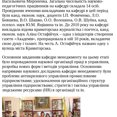
Васильовича Мироненка. Загальна чисельність науково-
педагогічних працівників на кафедрі складала 14 осіб.
Провідними вченими-викладачами на кафедрі в цей період
були канд. економ. наук, доценти І.П. Фоміченко, Л.О.
Бившева, В.О. Шашко, О.О. Волошина, О.В. Шубна, канд.
психол. наук Ю.М. Ящішина та ін. До 2010 року на кафедрі
викладала відома краматорська журналістка і поетеса, канд.
економ. наук Аліна Остафійчук – одна з ініціаторів створення
газети «Академія», пропрацювала в ній 10 років, вкладаючи
свою душу і талант. На честь А. Остафійчук названо одну з
вулиць міста Краматорська.
Основним завданням кафедри менеджменту на цьому етапі
було впровадження наукової організації праці в управління,
розробка нових форм і методів управління. Основними
напрямами наукових досліджень кафедри менеджменту були
проблеми антикризового управління промисловими
підприємствами; удосконалення організаційних структур
управління підприємствами; стратегія і тактика управління
людськими ресурсами (HR) в організації та ін.