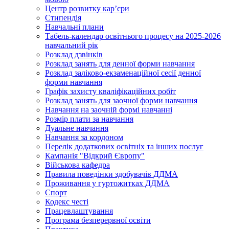
Центр розвитку кар’єри
Стипендія
Навчальні плани
Табель-календар освітнього процесу на 2025-2026
навчальний рік
Розклад дзвінків
Розклад занять для денної форми навчання
Розклад заліково-екзаменаційної сесії денної
форми навчання
Графік захисту кваліфікаційних робіт
Розклад занять для заочної форми навчання
Навчання на заочній формі навчанні
Розмір плати за навчання
Дуальне навчання
Навчання за кордоном
Перелік додаткових освітніх та інших послуг
Кампанія "Відкрий Європу"
Військова кафедра
Правила поведінки здобувачів ДДМА
Проживання у гуртожитках ДДМА
Спорт
Кодекс честі
Працевлаштування
Програма безперервної освіти