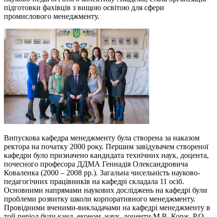
підготовки фахівців з вищою освітою для сфери
промислового менеджменту.
Випускова кафедра менеджменту була створена за наказом
ректора на початку 2000 року. Першим завідувачем створеної
кафедри було призначено кандидата технічних наук, доцента,
почесного професора ДДМА Геннадія Олександровича
Коваленка (2000 – 2008 рр.). Загальна чисельність науково-
педагогічних працівників на кафедрі складала 11 осіб.
Основними напрямами наукових досліджень на кафедрі були
проблеми розвитку школи корпоративного менеджменту.
Провідними вченими-викладачами на кафедрі менеджменту в
той період були канд. економ. наук, доценти М.В. Корж, Р.О.