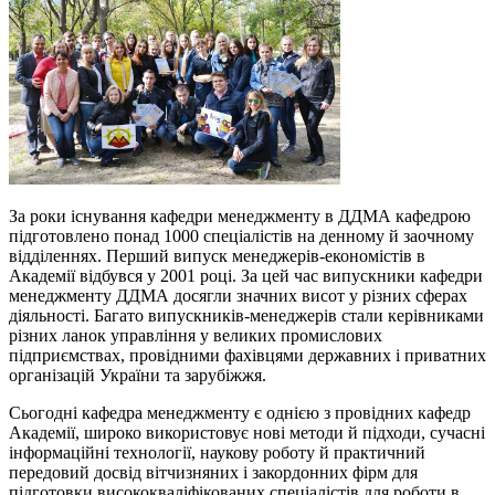
За роки існування кафедри менеджменту в ДДМА кафедрою
підготовлено понад 1000 спеціалістів на денному й заочному
відділеннях. Перший випуск менеджерів-економістів в
Академії відбувся у 2001 році. За цей час випускники кафедри
менеджменту ДДМА досягли значних висот у різних сферах
діяльності. Багато випускників-менеджерів стали керівниками
різних ланок управління у великих промислових
підприємствах, провідними фахівцями державних і приватних
організацій України та зарубіжжя.
Сьогодні кафедра менеджменту є однією з провідних кафедр
Академії, широко використовує нові методи й підходи, сучасні
інформаційні технології, наукову роботу й практичний
передовий досвід вітчизняних і закордонних фірм для
підготовки висококваліфікованих спеціалістів для роботи в