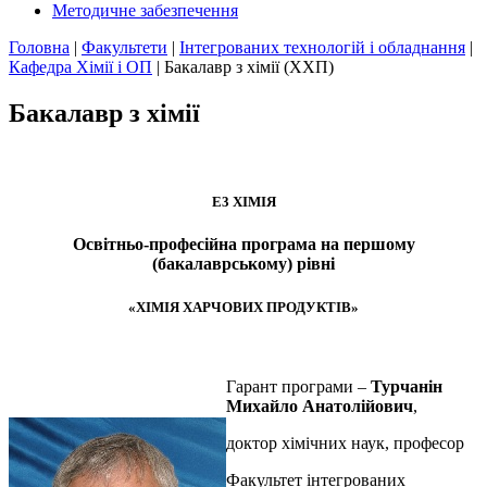
Методичне забезпечення
Головна
|
Факультети
|
Інтегрованих технологій і обладнання
|
Кафедра Хімії і ОП
|
Бакалавр з хімії (ХХП)
Бакалавр з хімії
E3 ХІМІЯ
Освітньо-професійна програма на першому
(бакалаврському) рівні
«ХІМІЯ ХАРЧОВИХ ПРОДУКТІВ»
Гарант програми –
Турчанін
Михайло Анатолійович
,
доктор хімічних наук, професор
Факультет інтегрованих