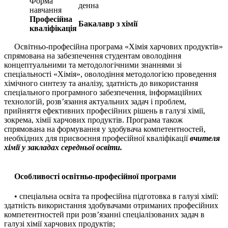
Форма
денна
навчання
Професійна
Бакалавр з хімії
кваліфікація
Освітньо-професійна програма «Хімія харчових продуктів»
спрямована на забезпечення студентам оволодіння
концептуальними та методологічними знаннями зі
спеціальності «Хімія», оволодіння методологією проведення
хімічного синтезу та аналізу, здатність до використання
спеціального програмного забезпечення, інформаційних
технологій, розв’язання актуальних задач і проблем,
прийняття ефективних професійних рішень в галузі хімії,
зокрема, хімії харчових продуктів. Програма також
спрямована на формування у здобувача компетентностей,
необхідних для присвоєння професійної кваліфікації
вчителя
хімії у закладах середньої освіти.
Особливості освітньо-професійної програми
• спеціальна освіта та професійна підготовка в галузі хімії:
здатність використання здобувачами отриманих професійних
компетентностей при розв’язанні спеціалізованих задач в
галузі хімії харчових продуктів;