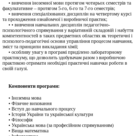
• вивчення іноземної мови протягом чотирьох семестрів та
факультативне – протягом 5-го, 6-го та 7-го семестрів;
• вивчення спеціалізованих дисциплін на четвертому курсі
та проходження ознайомчої і виробничої практик;
• • вивчення навчальних дисциплін педагогічно-
психологічного спрямування у варіативній складовій і набуття
компетентностей в таких предметних областях як теоретичні і
психолого-педагогічні основи управління процесом навчання,
зміст та принципи викладання хімії;
• особливу увагу в програмі приділено лабораторному
практикуму, що дозволить здобувачам разом з виробничою
практикою отримати необхідні практичні навички роботи в
своїй галузі.
Компоненти програми:
• Іноземна мова
• Фізичне виховання
• Вступ до навчального процесу
• Історія України та української культури
• Філософія
• Українська мова (за професійним спрямуванням)
• Вища математика