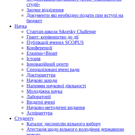
студії»
Заочне відділення
Документи які необхідно подати при вступі на
бюджет
Наука
Стартап-школа Sikorsky Challenge
Грант: керівництво до дії
Публікації вчених SCOPUS
Конференції
Erasmus+Bioart
Історія
Інноваційний центр
Спеціалізовані вчені ради
Докторантура
Наукові заходи
Напрями наукової діяльності
Молодіжна наука
Лабораторії
Видатні вчені
Науково-методичні видання
Аспірантура
Студенту
Каталог дисциплін вільного вибору
Атестація щодо вільного володіння державною
мовою