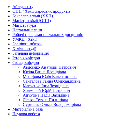
Абітурієнту
ОПП “Хімія харчових продуктів”
Бакалавр з хімії (ХХП)
Магістр з хімії (ОПП)
Магістратура
Навчальні плани
Робочі програми навчальних дисциплін
УМКД «Хімія»
Зовнішні зв'язки
Хімічні студії
Загальна інформація
Історія кафедри
Склад кафедри
Авдєєнко Анатолій Петрович
Юсіна Ганна Леонідівна
Мєнафова Юлія Валентинівна
Санталова Ганна Олександрівна
Марченко ІннаЛеонідівна
Холмовой Юрій Петрович
Апухтіна Надія Василівна
Лісняк Тетяна Пилипівна
Сурженко Ольга Володимирівна
Матеріальна база
Наукова робота