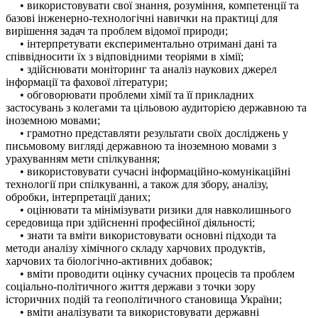
• використовувати свої знання, розуміння, компетенції та
базові інженерно-технологічні навички на практиці для
вирішення задач та проблем відомої природи;
• інтерпретувати експериментально отримані дані та
співвідносити їх з відповідними теоріями в хімії;
• здійснювати моніторинг та аналіз наукових джерел
інформації та фахової літератури;
• обговорювати проблеми хімії та її прикладних
застосувань з колегами та цільовою аудиторією державною та
іноземною мовами;
• грамотно представляти результати своїх досліджень у
письмовому вигляді державною та іноземною мовами з
урахуванням мети спілкування;
• використовувати сучасні інформаційно-комунікаційні
технології при спілкуванні, а також для збору, аналізу,
обробки, інтерпретації даних;
• оцінювати та мінімізувати ризики для навколишнього
середовища при здійсненні професійної діяльності;
• знати та вміти використовувати основні підходи та
методи аналізу хімічного складу харчових продуктів,
харчових та біологічно-активних добавок;
• вміти проводити оцінку сучасних процесів та проблем
соціально-політичного життя держави з точки зору
історичних подій та геополітичного становища України;
• вміти аналізувати та використовувати державні