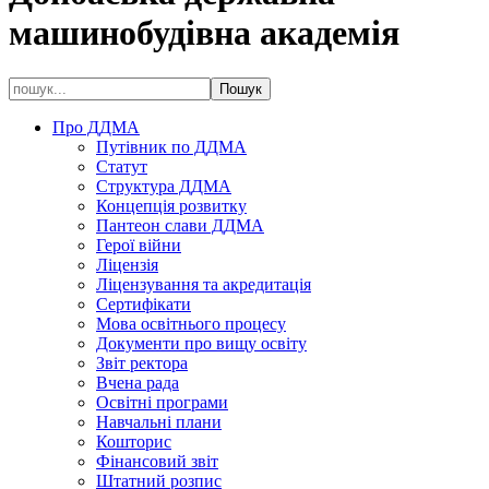
машинобудівна академія
Про ДДМА
Путівник по ДДМА
Статут
Структура ДДМА
Концепція розвитку
Пантеон слави ДДМА
Герої війни
Ліцензія
Ліцензування та акредитація
Сертифікати
Мова освітнього процесу
Документи про вищу освіту
Звіт ректора
Вчена рада
Освітні програми
Навчальні плани
Кошторис
Фінансовий звіт
Штатний розпис