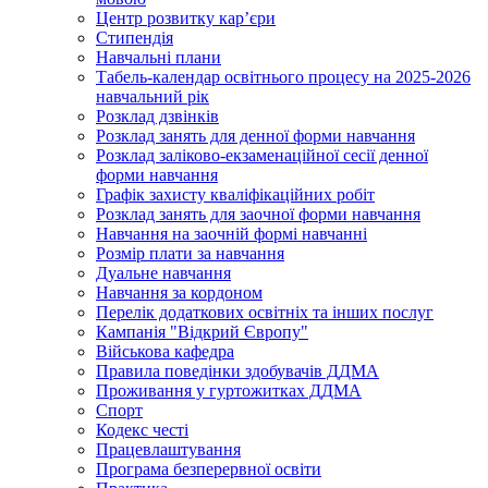
Центр розвитку кар’єри
Стипендія
Навчальні плани
Табель-календар освітнього процесу на 2025-2026
навчальний рік
Розклад дзвінків
Розклад занять для денної форми навчання
Розклад заліково-екзаменаційної сесії денної
форми навчання
Графік захисту кваліфікаційних робіт
Розклад занять для заочної форми навчання
Навчання на заочній формі навчанні
Розмір плати за навчання
Дуальне навчання
Навчання за кордоном
Перелік додаткових освітніх та інших послуг
Кампанія "Відкрий Європу"
Військова кафедра
Правила поведінки здобувачів ДДМА
Проживання у гуртожитках ДДМА
Спорт
Кодекс честі
Працевлаштування
Програма безперервної освіти