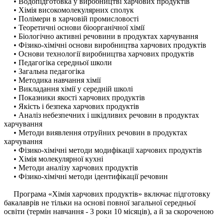
• Водопідготовка у виробництві харчових продуктів
• Хімія високомолекулярних сполук
• Полімери в харчовій промисловості
• Теоретичні основи біоорганічної хімії
• Біологічно активні речовини в продуктах харчування
• Фізико-хімічні основи виробництва харчових продуктів
• Основи технології виробництва харчових продуктів
• Педагогіка середньої школи
• Загальна педагогіка
• Методика навчання хімії
• Викладання хімії у середній школі
• Показники якості харчових продуктів
• Якість і безпека харчових продуктів
• Аналіз небезпечних і шкідливих речовин в продуктах
харчування
• Методи виявлення отруйних речовин в продуктах
харчування
• Фізико-хімічні методи модифікації харчових продуктів
• Хімія молекулярної кухні
• Методи аналізу харчових продуктів
• Фізико-хімічні методи ідентифікації речовин
Програма «Хімія харчових продуктів» включає підготовку
бакалаврів не тільки на основі повної загальної середньої
освіти (термін навчання - 3 роки 10 місяців), а й за скороченою