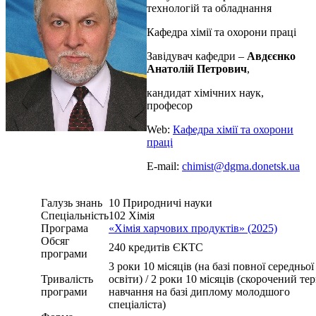
технологій та обладнання
Кафедра хімії та охорони праці
Завідувач кафедри –
Авдєєнко
Анатолій Петрович
,
кандидат хімічних наук,
професор
Web:
Кафедра хімії та охорони
праці
E-mail:
chimist@dgma.donetsk.ua
Галузь знань
10 Природничі науки
Спеціальність
102 Хімія
Програма
«Хімія харчових продуктів» (2025)
Обсяг
240 кредитів ЄКТС
програми
3 роки 10 місяців (на базі повної середньої
Тривалість
освіти) / 2 роки 10 місяців (скорочений те
програми
навчання на базі диплому молодшого
спеціаліста)