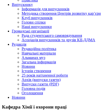
Практика
Випускнику
Інформація для випускників
Методика створення Центрів розвитку кар’єри
Клуб випускників
Голови спілки
Наші випускники
Громадські організації
Рада студентського самоврядування
Асоціація випускників та друзів КІІ-ДДМА
Редакція
Редакційна політика
Навчальні матеріали
Альманах муз
Загальна інформація
Новини
Історія створення
25 років натхненної роботи
Архів (випуски газети)
Випуски газети (PDF)
Головна подія
Оголошення
Новини
Кафедра Хімії і охорони праці