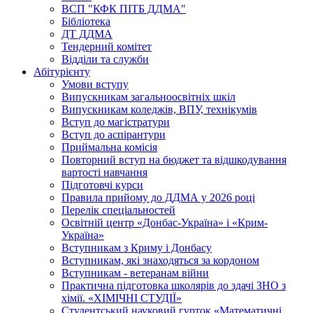
ВСП "КФК ПІТБ ДДМА"
Бібліотека
ДТ ДДМА
Тендерний комітет
Відділи та служби
Абітурієнту
Умови вступу
Випускникам загальноосвітніх шкіл
Випускникам коледжів, ВПУ, технікумів
Вступ до магістратури
Вступ до аспірантури
Приймальна комісія
Повторний вступ на бюджет та відшкодування
вартості навчання
Підготовчі курси
Правила прийому до ДДМА у 2026 році
Перелік спеціальностей
Освітній центр «Донбас-Україна» і «Крим-
Україна»
Вступникам з Криму і Донбасу
Вступникам, які знаходяться за кордоном
Вступникам - ветеранам війни
Практична підготовка школярів до здачі ЗНО з
хімії. «ХІМІЧНІ СТУДІЇ»
Студентський науковий гурток «Математичні