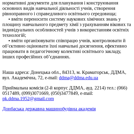
нормативні документи для планування і конструювання
основних видів навчальної діяльності учнів, створення
рівноправного і справедливого освітнього середовища;
• вміти переносити систему наукових хімічних знань у
площину навчального предмету хімії з урахуванням вікових та
індивідуальних особливостей учнів з використанням освітніх
технологій;
• вміти організовувати співпрацю учнів, контролювати й
об’єктивно оцінювати їхні навчальні досягнення, ефективно
працювати в педагогічному колективі освітнього закладу,
інших професійних об’єднаннях.
Наша адреса: Донецька обл., 84313, м. Краматорськ, ДДМА,
вул. Академічна, 72, е-mail:
ddma@ddma.edu.ua
Приймальна комісія (2-й корпус ДДМА, ауд. 2214) тел.: (066)
0517489, (099)3071669, (050)3477849, e-mail:
pk.ddma.1952@gmail.com
Донбаська державна машинобудівна академія