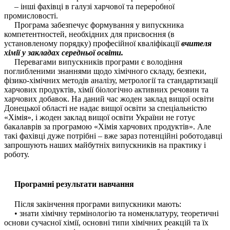
– інші фахівці в галузі харчової та переробної
промисловості.
Програма забезпечує формування у випускника
компетентностей, необхідних для присвоєння (в
установленому порядку) професійної кваліфікації
вчителя
хімії у закладах середньої освіти.
Перевагами випускників програми є володіння
поглибленими знаннями щодо хімічного складу, безпеки,
фізико-хімічних методів аналізу, метрології та стандартизації
харчових продуктів, хімії біологічно активних речовин та
харчових добавок. На даний час жоден заклад вищої освіти
Донецької області не надає вищої освіти за спеціальністю
«Хімія», і жоден заклад вищої освіти України не готує
бакалаврів за програмою «Хімія харчових продуктів». Але
такі фахівці дуже потрібні – вже зараз потенційні роботодавці
запрошують наших майбутніх випускників на практику і
роботу.
Програмні результати навчання
Після закінчення програми випускники мають:
• знати хімічну термінологію та номенклатуру, теоретичні
основи сучасної хімії, основні типи хімічних реакцій та їх