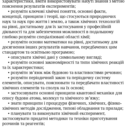
характеристики, вміти використовувати набуті знання з метою
пояснення результатів експериментів;
• розуміти ключові хімічні поняття, основні факти,
концепції, принципи і теорії, що стосуються природничих
наук та наук про життя і землю, а також хімічних технологій
на рівні, достатньому для їх застосування у професійній
діяльності та для забезпечення можливості в подальшому
глибоко розуміти спеціалізовані області хімії;
• розуміти основи математики на рівні, достатньому для
досягнення інших результатів навчання, передбачених цим
стандартом та освітньою програмою;
• описувати хімічні дані у символьному вигляді;
• розуміти основні закономірності та типи хімічних реакцій
та їх характеристики;
• розуміти зв’язок між будовою та властивостями речовин;
• розуміти періодичний закон та періодичну систему
елементів, описувати, пояснювати та передбачати властивості
хімічних елементів та сполук на їх основі;
• застосовувати основні принципи квантової механіки для
опису будови атома, молекул та хімічного зв’язку;
• знати принципи і процедури фізичних, хімічних, фізико-
хімічних методів дослідження, типові обладнання та прилади;
• планувати та виконувати хімічний експеримент,
застосовувати придатні методики та техніки приготування
розчинів та реагентів;