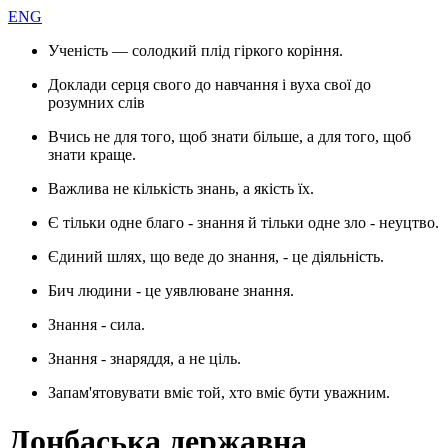
ENG
Ученість — солодкий плід гіркого коріння.
Доклади серця свого до навчання і вуха свої до
розумних слів
Вчись не для того, щоб знати більше, а для того, щоб
знати краще.
Важлива не кількість знань, а якість їх.
Є тільки одне благо - знання й тільки одне зло - неуцтво.
Єдиний шлях, що веде до знання, - це діяльність.
Бич людини - це уявлюване знання.
Знання - сила.
Знання - знаряддя, а не ціль.
Запам'ятовувати вміє той, хто вміє бути уважним.
Донбаська державна