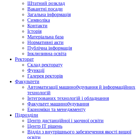
Штатний розклад
Вакантні посади
Загальна інформація
Символіка
Контакти
Історія
Матеріальна база
Нормативні акти
Публічна інформація
Інклюзивна освіта
Ректорат
Склад ректорату
Функції
Галерея ректорів
Факультети
Автоматизації машинобудування й інформаційних
технологій
Інтегрованих технологій і обладнання
Факультет машинобудування
Економіки та менеджменту
Підрозділи
Центр дистанційної і заочної освіти
Центр ІТ рішень
Відділ з внутрішнього забезпечення якості вищої
освіти