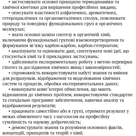
• застосовувати основні принципи термодинаміки та
хімічної кінетики для вирішення професійних завдань;
• описувати властивості аліфатичних, ароматичних,
гетероциклічних та органометалічних сполук, пояснювати
природу та поведінку функціональних груп в органічних
молекулах;
• знати основні шляхи синтезу в органічній хімії,
включаючи функціональні групові взаємоперетворення та
формування зв’язку карбон-карбон, карбон-гетероатом;
• аналізувати та оцінювати дані, синтезувати нові ідеї, що
стосуються хімії та її прикладних застосувань;
• здійснювати експериментальну роботу з метою перевірки
гіпотез та дослідження хімічних явищ і закономірностей;
• спроможність використовувати набуті знання та вміння
для розрахунків, відображення та моделювання хімічних
систем та процесів, обробки експериментальних даних;
• виконувати комп’ютерні обчислення, що мають
відношення до хімічних проблем, використовуючи стандартне
та спеціальне програмне забезпечення, навички аналізу та
відображення результатів;
• працювати самостійно або в групі, отримати результат у
межах обмеженого часу з наголосом на професійну
сумлінність та наукову доброчесність;
• демонструвати знання та розуміння основних фактів,
концепцій, принципів та теорій з хімії;