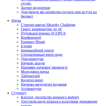
студії»
Заочне відділення
Документи які необхідно подати при вступі на
бюджет
Наука
Стартап-школа Sikorsky Challenge
Грант: керівництво до дії
Публікації вчених SCOPUS
Конференції
Erasmus+Bioart
Історія
Інноваційний центр
Спеціалізовані вчені ради
Докторантура
Наукові заходи
Напрями наукової діяльності
Молодіжна наука
Лабораторії
Видатні вчені
Науково-методичні видання
Аспірантура
Студенту
Каталог дисциплін вільного вибору
Атестація щодо вільного володіння державною
мовою