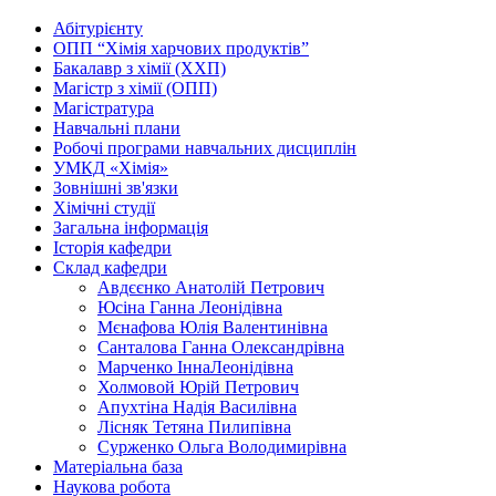
Абітурієнту
ОПП “Хімія харчових продуктів”
Бакалавр з хімії (ХХП)
Магістр з хімії (ОПП)
Магістратура
Навчальні плани
Робочі програми навчальних дисциплін
УМКД «Хімія»
Зовнішні зв'язки
Хімічні студії
Загальна інформація
Історія кафедри
Склад кафедри
Авдєєнко Анатолій Петрович
Юсіна Ганна Леонідівна
Мєнафова Юлія Валентинівна
Санталова Ганна Олександрівна
Марченко ІннаЛеонідівна
Холмовой Юрій Петрович
Апухтіна Надія Василівна
Лісняк Тетяна Пилипівна
Сурженко Ольга Володимирівна
Матеріальна база
Наукова робота