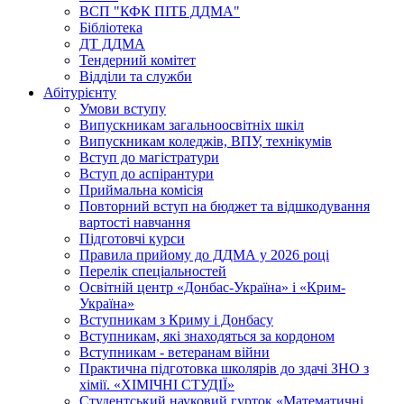
ВСП "КФК ПІТБ ДДМА"
Бібліотека
ДТ ДДМА
Тендерний комітет
Відділи та служби
Абітурієнту
Умови вступу
Випускникам загальноосвітніх шкіл
Випускникам коледжів, ВПУ, технікумів
Вступ до магістратури
Вступ до аспірантури
Приймальна комісія
Повторний вступ на бюджет та відшкодування
вартості навчання
Підготовчі курси
Правила прийому до ДДМА у 2026 році
Перелік спеціальностей
Освітній центр «Донбас-Україна» і «Крим-
Україна»
Вступникам з Криму і Донбасу
Вступникам, які знаходяться за кордоном
Вступникам - ветеранам війни
Практична підготовка школярів до здачі ЗНО з
хімії. «ХІМІЧНІ СТУДІЇ»
Студентський науковий гурток «Математичні