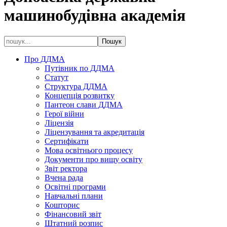
машинобудівна академія
Про ДДМА
Путівник по ДДМА
Статут
Структура ДДМА
Концепція розвитку
Пантеон слави ДДМА
Герої війни
Ліцензія
Ліцензування та акредитація
Сертифікати
Мова освітнього процесу
Документи про вищу освіту
Звіт ректора
Вчена рада
Освітні програми
Навчальні плани
Кошторис
Фінансовий звіт
Штатний розпис