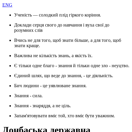
ENG
Ученість — солодкий плід гіркого коріння.
Доклади серця свого до навчання і вуха свої до
розумних слів
Вчись не для того, щоб знати більше, а для того, щоб
знати краще.
Важлива не кількість знань, а якість їх.
Є тільки одне благо - знання й тільки одне зло - неуцтво.
Єдиний шлях, що веде до знання, - це діяльність.
Бич людини - це уявлюване знання.
Знання - сила.
Знання - знаряддя, а не ціль.
Запам'ятовувати вміє той, хто вміє бути уважним.
Донбаська державна