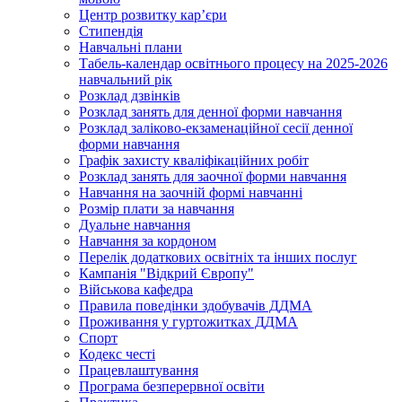
Центр розвитку кар’єри
Стипендія
Навчальні плани
Табель-календар освітнього процесу на 2025-2026
навчальний рік
Розклад дзвінків
Розклад занять для денної форми навчання
Розклад заліково-екзаменаційної сесії денної
форми навчання
Графік захисту кваліфікаційних робіт
Розклад занять для заочної форми навчання
Навчання на заочній формі навчанні
Розмір плати за навчання
Дуальне навчання
Навчання за кордоном
Перелік додаткових освітніх та інших послуг
Кампанія "Відкрий Європу"
Військова кафедра
Правила поведінки здобувачів ДДМА
Проживання у гуртожитках ДДМА
Спорт
Кодекс честі
Працевлаштування
Програма безперервної освіти