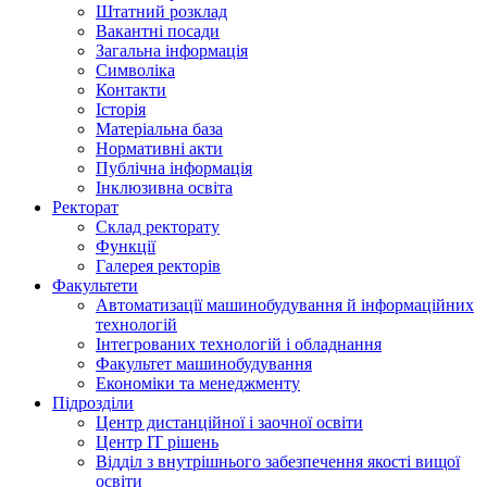
Штатний розклад
Вакантні посади
Загальна інформація
Символіка
Контакти
Історія
Матеріальна база
Нормативні акти
Публічна інформація
Інклюзивна освіта
Ректорат
Склад ректорату
Функції
Галерея ректорів
Факультети
Автоматизації машинобудування й інформаційних
технологій
Інтегрованих технологій і обладнання
Факультет машинобудування
Економіки та менеджменту
Підрозділи
Центр дистанційної і заочної освіти
Центр ІТ рішень
Відділ з внутрішнього забезпечення якості вищої
освіти