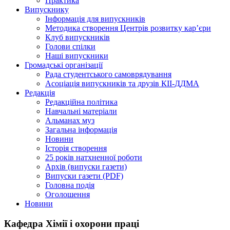
Практика
Випускнику
Інформація для випускників
Методика створення Центрів розвитку кар’єри
Клуб випускників
Голови спілки
Наші випускники
Громадські організації
Рада студентського самоврядування
Асоціація випускників та друзів КІІ-ДДМА
Редакція
Редакційна політика
Навчальні матеріали
Альманах муз
Загальна інформація
Новини
Історія створення
25 років натхненної роботи
Архів (випуски газети)
Випуски газети (PDF)
Головна подія
Оголошення
Новини
Кафедра Хімії і охорони праці