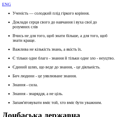
ENG
Ученість — солодкий плід гіркого коріння.
Доклади серця свого до навчання і вуха свої до
розумних слів
Вчись не для того, щоб знати більше, а для того, щоб
знати краще.
Важлива не кількість знань, а якість їх.
Є тільки одне благо - знання й тільки одне зло - неуцтво.
Єдиний шлях, що веде до знання, - це діяльність.
Бич людини - це уявлюване знання.
Знання - сила.
Знання - знаряддя, а не ціль.
Запам'ятовувати вміє той, хто вміє бути уважним.
Донбаська державна