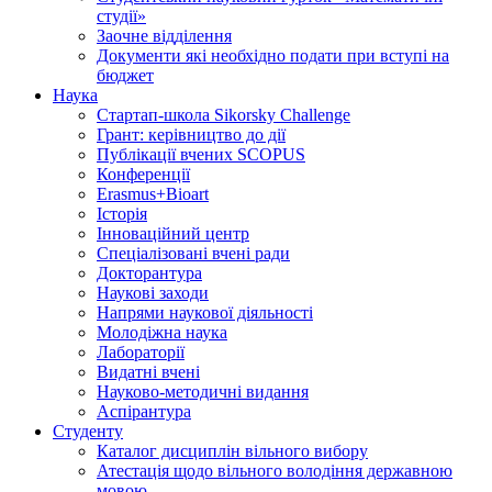
студії»
Заочне відділення
Документи які необхідно подати при вступі на
бюджет
Наука
Стартап-школа Sikorsky Challenge
Грант: керівництво до дії
Публікації вчених SCOPUS
Конференції
Erasmus+Bioart
Історія
Інноваційний центр
Спеціалізовані вчені ради
Докторантура
Наукові заходи
Напрями наукової діяльності
Молодіжна наука
Лабораторії
Видатні вчені
Науково-методичні видання
Аспірантура
Студенту
Каталог дисциплін вільного вибору
Атестація щодо вільного володіння державною
мовою