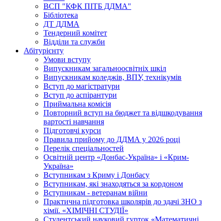
ВСП "КФК ПІТБ ДДМА"
Бібліотека
ДТ ДДМА
Тендерний комітет
Відділи та служби
Абітурієнту
Умови вступу
Випускникам загальноосвітніх шкіл
Випускникам коледжів, ВПУ, технікумів
Вступ до магістратури
Вступ до аспірантури
Приймальна комісія
Повторний вступ на бюджет та відшкодування
вартості навчання
Підготовчі курси
Правила прийому до ДДМА у 2026 році
Перелік спеціальностей
Освітній центр «Донбас-Україна» і «Крим-
Україна»
Вступникам з Криму і Донбасу
Вступникам, які знаходяться за кордоном
Вступникам - ветеранам війни
Практична підготовка школярів до здачі ЗНО з
хімії. «ХІМІЧНІ СТУДІЇ»
Студентський науковий гурток «Математичні