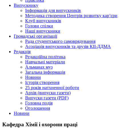
Практика
Випускнику
Інформація для випускників
Методика створення Центрів розвитку кар’єри
Клуб випускників
Голови спілки
Наші випускники
Громадські організації
Рада студентського самоврядування
Асоціація випускників та друзів КІІ-ДДМА
Редакція
Редакційна політика
Навчальні матеріали
Альманах муз
Загальна інформація
Новини
Історія створення
25 років натхненної роботи
Архів (випуски газети)
Випуски газети (PDF)
Головна подія
Оголошення
Новини
Кафедра Хімії і охорони праці