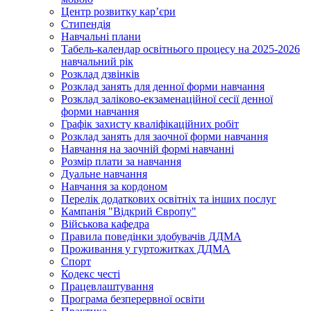
Центр розвитку кар’єри
Стипендія
Навчальні плани
Табель-календар освітнього процесу на 2025-2026
навчальний рік
Розклад дзвінків
Розклад занять для денної форми навчання
Розклад заліково-екзаменаційної сесії денної
форми навчання
Графік захисту кваліфікаційних робіт
Розклад занять для заочної форми навчання
Навчання на заочній формі навчанні
Розмір плати за навчання
Дуальне навчання
Навчання за кордоном
Перелік додаткових освітніх та інших послуг
Кампанія "Відкрий Європу"
Військова кафедра
Правила поведінки здобувачів ДДМА
Проживання у гуртожитках ДДМА
Спорт
Кодекс честі
Працевлаштування
Програма безперервної освіти