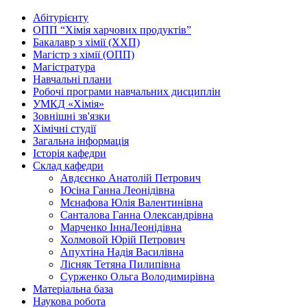
Абітурієнту
ОПП “Хімія харчових продуктів”
Бакалавр з хімії (ХХП)
Магістр з хімії (ОПП)
Магістратура
Навчальні плани
Робочі програми навчальних дисциплін
УМКД «Хімія»
Зовнішні зв'язки
Хімічні студії
Загальна інформація
Історія кафедри
Склад кафедри
Авдєєнко Анатолій Петрович
Юсіна Ганна Леонідівна
Мєнафова Юлія Валентинівна
Санталова Ганна Олександрівна
Марченко ІннаЛеонідівна
Холмовой Юрій Петрович
Апухтіна Надія Василівна
Лісняк Тетяна Пилипівна
Сурженко Ольга Володимирівна
Матеріальна база
Наукова робота