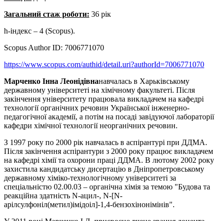
Загальний стаж роботи:
36 рік
h-індекс – 4 (Scopus).
Scopus Author ID: 7006771070
https://www.scopus.com/authid/detail.uri?authorId=7006771070
Марченко Інна Леонідівна
навчалась в Харьківському
державному університеті на хімічному факультеті. Після
закінчення університету працювала викладачем на кафедрі
технології органічних речовин Української інженерно-
педагогічної академії, а потім на посаді завідуючої лабораторії
кафедри хімічної технології неорганічних речовин.
З 1997 року по 2000 рік навчалась в аспірантурі при ДДМА.
Після закінчення аспірантури з 2000 року працює викладачем
на кафедрі хімії та охорони праці ДДМА. В лютому 2002 року
захистила кандидатську дисертацію в Дніпропетровському
державному хіміко-технологічному університеті за
спеціальністю 02.00.03 – органічна хімія за темою "Будова та
реакційна здатність N-ацил-, N-[N-
арілсулфоніл(метил)імідоіл]-1,4-бензохінонімінів".