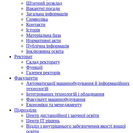
Штатний розклад
Вакантні посади
Загальна інформація
Символіка
Контакти
Історія
Матеріальна база
Нормативні акти
Публічна інформація
Інклюзивна освіта
Ректорат
Склад ректорату
Функції
Галерея ректорів
Факультети
Автоматизації машинобудування й інформаційних
технологій
Інтегрованих технологій і обладнання
Факультет машинобудування
Економіки та менеджменту
Підрозділи
Центр дистанційної і заочної освіти
Центр ІТ рішень
Відділ з внутрішнього забезпечення якості вищої
освіти