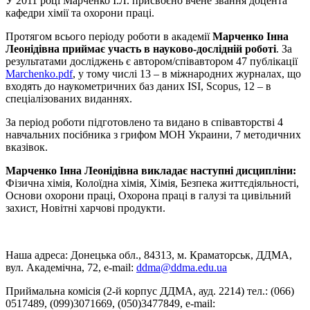
У 2011 році Марченко І.Л. присвоєно вчене звання доцента
кафедри хімії та охорони праці.
Протягом всього періоду роботи в академії
Марченко Інна
Леонідівна приймає участь в науково-дослідній роботі
. За
результатами досліджень є автором/співавтором 47 публікації
Marchenko.pdf
, у тому числі 13 – в міжнародних журналах, що
входять до наукометричних баз даних ISI, Scopus, 12 – в
спеціалізованих виданнях.
За період роботи підготовлено та видано в співавторстві 4
навчальних посібника з грифом МОН Украини, 7 методичних
вказівок.
Марченко Інна Леонідівна викладає наступні дисципліни:
Фізична хімія, Колоїдна хімія, Хімія, Безпека життєдіяльності,
Основи охорони праці, Охорона праці в галузі та цивільний
захист, Новітні харчові продукти.
Наша адреса: Донецька обл., 84313, м. Краматорськ, ДДМА,
вул. Академічна, 72, е-mail:
ddma@ddma.edu.ua
Приймальна комісія (2-й корпус ДДМА, ауд. 2214) тел.: (066)
0517489, (099)3071669, (050)3477849, e-mail: