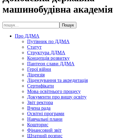
машинобудівна академія
Про ДДМА
Путівник по ДДМА
Статут
Структура ДДМА
Концепція розвитку
Пантеон слави ДДМА
Герої війни
Ліцензія
Ліцензування та акредитація
Сертифікати
Мова освітнього процесу
Документи про вищу освіту
Звіт ректора
Вчена рада
Освітні програми
Навчальні плани
Кошторис
Фінансовий звіт
Штатний розпис