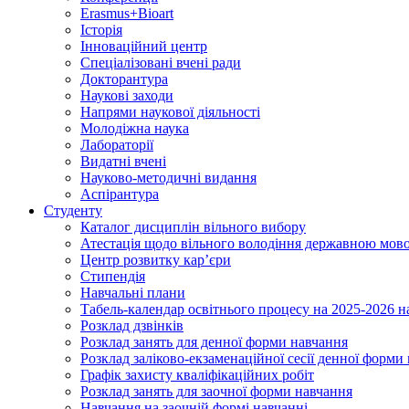
Erasmus+Bioart
Історія
Інноваційний центр
Спеціалізовані вчені ради
Докторантура
Наукові заходи
Напрями наукової діяльності
Молодіжна наука
Лабораторії
Видатні вчені
Науково-методичні видання
Аспірантура
Студенту
Каталог дисциплін вільного вибору
Атестація щодо вільного володіння державною мов
Центр розвитку кар’єри
Стипендія
Навчальні плани
Табель-календар освітнього процесу на 2025-2026 н
Розклад дзвінків
Розклад занять для денної форми навчання
Розклад заліково-екзаменаційної сесії денної форми
Графік захисту кваліфікаційних робіт
Розклад занять для заочної форми навчання
Навчання на заочній формі навчанні