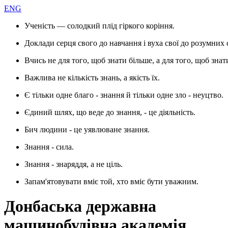
ENG
Ученість — солодкий плід гіркого коріння.
Доклади серця свого до навчання і вуха свої до розумних 
Вчись не для того, щоб знати більше, а для того, щоб знат
Важлива не кількість знань, а якість їх.
Є тільки одне благо - знання й тільки одне зло - неуцтво.
Єдиний шлях, що веде до знання, - це діяльність.
Бич людини - це уявлюване знання.
Знання - сила.
Знання - знаряддя, а не ціль.
Запам'ятовувати вміє той, хто вміє бути уважним.
Донбаська державна
машинобудівна академія