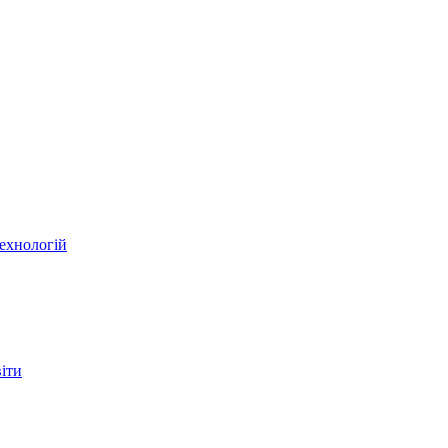
ехнологій
віти