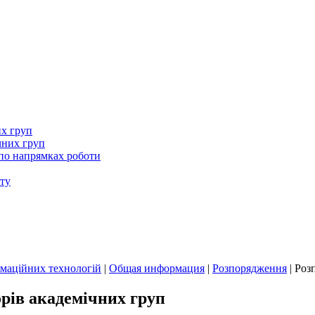
их груп
чних груп
 по напрямках роботи
ту
маційних технологій
|
Общая информация
|
Розпорядження
|
Роз
рів академічних груп