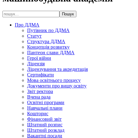
Про ДДМА
Путівник по ДДМА
Статут
Структура ДДМА
Концепція розвитку
Пантеон слави ДДМА
Герої війни
Ліцензія
Ліцензування та акредитація
Сертифікати
Мова освітнього процесу
Документи про вищу освіту
Звіт ректора
Вчена рада
Освітні програми
Навчальні плани
Кошторис
Фінансовий звіт
Штатний розпис
Штатний розклад
Вакантні посади