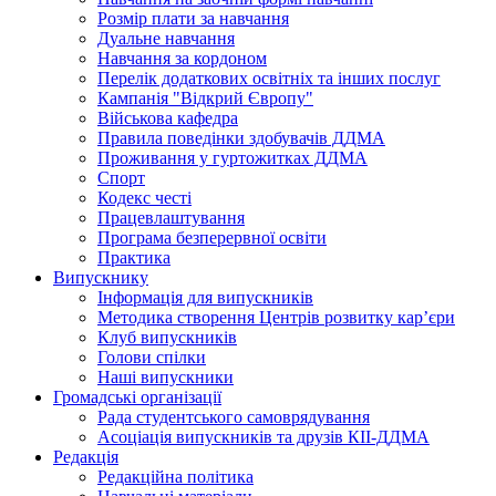
Розмір плати за навчання
Дуальне навчання
Навчання за кордоном
Перелік додаткових освітніх та інших послуг
Кампанія "Відкрий Європу"
Військова кафедра
Правила поведінки здобувачів ДДМА
Проживання у гуртожитках ДДМА
Спорт
Кодекс честі
Працевлаштування
Програма безперервної освіти
Практика
Випускнику
Інформація для випускників
Методика створення Центрів розвитку кар’єри
Клуб випускників
Голови спілки
Наші випускники
Громадські організації
Рада студентського самоврядування
Асоціація випускників та друзів КІІ-ДДМА
Редакція
Редакційна політика