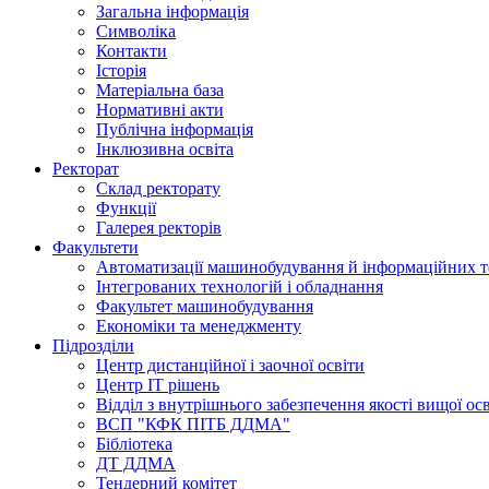
Загальна інформація
Символіка
Контакти
Історія
Матеріальна база
Нормативні акти
Публічна інформація
Інклюзивна освіта
Ректорат
Склад ректорату
Функції
Галерея ректорів
Факультети
Автоматизації машинобудування й інформаційних т
Інтегрованих технологій і обладнання
Факультет машинобудування
Економіки та менеджменту
Підрозділи
Центр дистанційної і заочної освіти
Центр ІТ рішень
Відділ з внутрішнього забезпечення якості вищої ос
ВСП "КФК ПІТБ ДДМА"
Бібліотека
ДТ ДДМА
Тендерний комітет