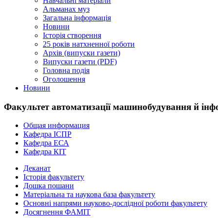
Навчальні матеріали
Альманах муз
Загальна інформація
Новини
Історія створення
25 років натхненної роботи
Архів (випуски газети)
Випуски газети (PDF)
Головна подія
Оголошення
Новини
Факультет автоматизації машинобудування й інф
Общая информация
Кафедра ІСПР
Кафедра ЕСА
Кафедра КІТ
Деканат
Історія факультету
Дошка пошани
Матеріальна та наукова база факультету
Основні напрями науково-дослідної роботи факультету
Досягнення ФАМІТ