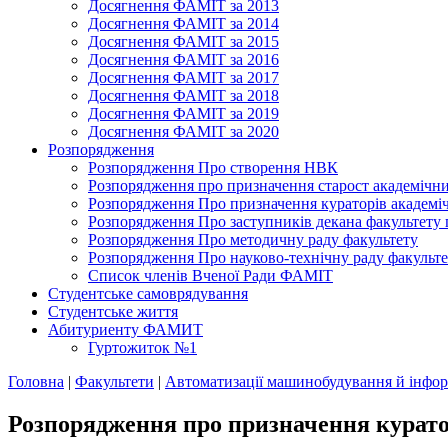
Досягнення ФАМІТ за 2013
Досягнення ФАМІТ за 2014
Досягнення ФАМІТ за 2015
Досягнення ФАМІТ за 2016
Досягнення ФАМІТ за 2017
Досягнення ФАМІТ за 2018
Досягнення ФАМІТ за 2019
Досягнення ФАМІТ за 2020
Розпорядження
Розпорядження Про створення НВК
Розпорядження про призначення старост академічн
Розпорядження Про призначення кураторів академі
Розпорядження Про заступників декана факультету
Розпорядження Про методичну раду факультету
Розпорядження Про науково-технічну раду факульте
Список членів Вченої Ради ФАМІТ
Студентське самоврядування
Студентське життя
Абитуриенту ФАМИТ
Гуртожиток №1
Головна
|
Факультети
|
Автоматизації машинобудування й інфор
Розпорядження про призначення курато