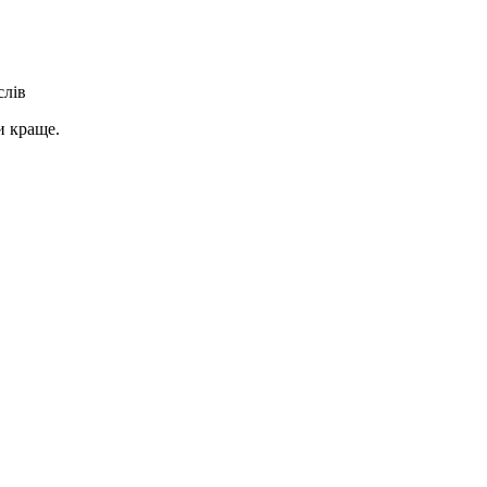
слів
и краще.