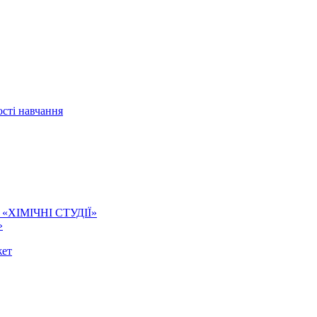
сті навчання
ї. «ХІМІЧНІ СТУДІЇ»
»
жет