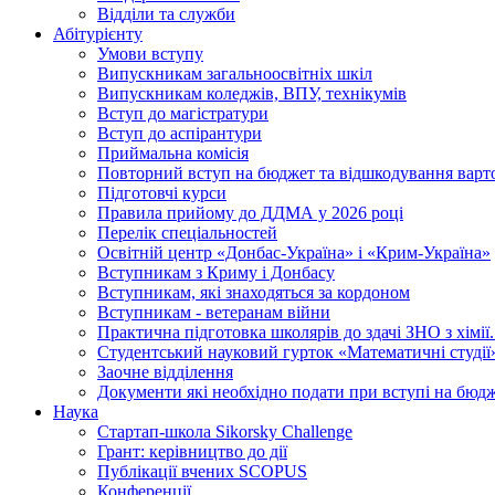
Відділи та служби
Абітурієнту
Умови вступу
Випускникам загальноосвітніх шкіл
Випускникам коледжів, ВПУ, технікумів
Вступ до магістратури
Вступ до аспірантури
Приймальна комісія
Повторний вступ на бюджет та відшкодування варто
Підготовчі курси
Правила прийому до ДДМА у 2026 році
Перелік спеціальностей
Освітній центр «Донбас-Україна» і «Крим-Україна»
Вступникам з Криму і Донбасу
Вступникам, які знаходяться за кордоном
Вступникам - ветеранам війни
Практична підготовка школярів до здачі ЗНО з хімі
Студентський науковий гурток «Математичні студії
Заочне відділення
Документи які необхідно подати при вступі на бюд
Наука
Стартап-школа Sikorsky Challenge
Грант: керівництво до дії
Публікації вчених SCOPUS
Конференції