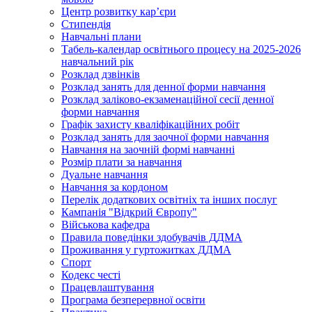
Центр розвитку кар’єри
Стипендія
Навчальні плани
Табель-календар освітнього процесу на 2025-2026
навчальний рік
Розклад дзвінків
Розклад занять для денної форми навчання
Розклад заліково-екзаменаційної сесії денної
форми навчання
Графік захисту кваліфікаційних робіт
Розклад занять для заочної форми навчання
Навчання на заочній формі навчанні
Розмір плати за навчання
Дуальне навчання
Навчання за кордоном
Перелік додаткових освітніх та інших послуг
Кампанія "Відкрий Європу"
Військова кафедра
Правила поведінки здобувачів ДДМА
Проживання у гуртожитках ДДМА
Спорт
Кодекс честі
Працевлаштування
Програма безперервної освіти