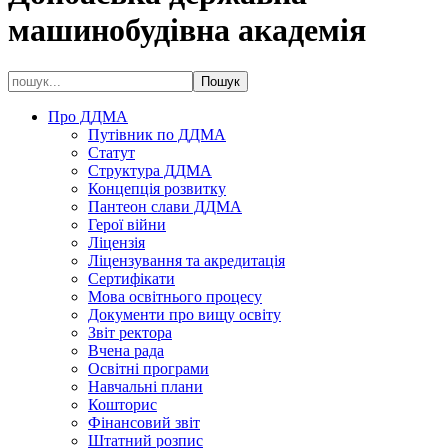
машинобудівна академія
Про ДДМА
Путівник по ДДМА
Статут
Структура ДДМА
Концепція розвитку
Пантеон слави ДДМА
Герої війни
Ліцензія
Ліцензування та акредитація
Сертифікати
Мова освітнього процесу
Документи про вищу освіту
Звіт ректора
Вчена рада
Освітні програми
Навчальні плани
Кошторис
Фінансовий звіт
Штатний розпис