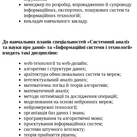
менеджер по розробці, впровадженню й супроводу
інформаційних, експертних, пошукових систем та
інформаційних технологій;
викладач навчального закладу.
До навчальних планів спеціальностей «Системний аналіз
та науки про данні» та «Інформаційні системи і технології»
входять такі дисципліни:
web-технології та web-дизайн;
алгоритми і структури даних;
архітектура обчислювальних систем та мереж;
інтелектуальний аналіз даних;
математична логіка й теорія алгоритмів;
математичний аналіз;
методи оптимізації та дослідження операцій;
моделювання на основі нейронних мереж;
нейромережні технології;
організація баз даних і знань;
програмування та алгоритмічні мови;
проєктування інформаційних систем;
системи штучного інтелекту;
теорія прийняття рішень;