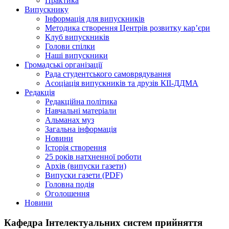
Практика
Випускнику
Інформація для випускників
Методика створення Центрів розвитку кар’єри
Клуб випускників
Голови спілки
Наші випускники
Громадські організації
Рада студентського самоврядування
Асоціація випускників та друзів КІІ-ДДМА
Редакція
Редакційна політика
Навчальні матеріали
Альманах муз
Загальна інформація
Новини
Історія створення
25 років натхненної роботи
Архів (випуски газети)
Випуски газети (PDF)
Головна подія
Оголошення
Новини
Кафедра Інтелектуальних систем прийняття