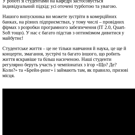
У роботі зі студентами на кафедрі застосовується
індивідуальний підхід: усі оточені турботою та увагою.
Нашого випускника ви можете зустріти в комерційних
банках, на різних підприємствах, у тому числі – провідних
фірмах з розробки програмного забезпечення (IT 2.0, Quart-
Soft тощо). У нас є багато підстав з оптимізмом дивитися у
майбутнє!
Студентське життя – це не тільки навчання й наука, це ще й
концерти, змагання, зустрічі та багато іншого, що робить
життя яскравіше та більш насиченою. Наші студенти
регулярно беруть участь у чемпіонатах з ігор «Що? Де?
Коли?» та «Брейн-ринг» і займають там, як правило, призові
місця.