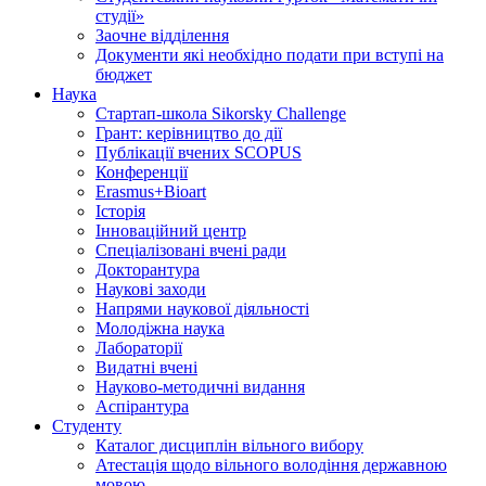
студії»
Заочне відділення
Документи які необхідно подати при вступі на
бюджет
Наука
Стартап-школа Sikorsky Challenge
Грант: керівництво до дії
Публікації вчених SCOPUS
Конференції
Erasmus+Bioart
Історія
Інноваційний центр
Спеціалізовані вчені ради
Докторантура
Наукові заходи
Напрями наукової діяльності
Молодіжна наука
Лабораторії
Видатні вчені
Науково-методичні видання
Аспірантура
Студенту
Каталог дисциплін вільного вибору
Атестація щодо вільного володіння державною
мовою