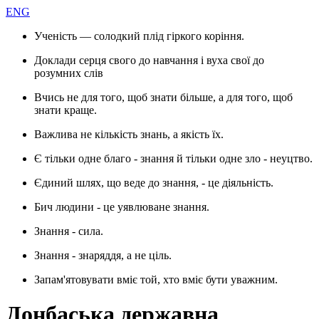
ENG
Ученість — солодкий плід гіркого коріння.
Доклади серця свого до навчання і вуха свої до
розумних слів
Вчись не для того, щоб знати більше, а для того, щоб
знати краще.
Важлива не кількість знань, а якість їх.
Є тільки одне благо - знання й тільки одне зло - неуцтво.
Єдиний шлях, що веде до знання, - це діяльність.
Бич людини - це уявлюване знання.
Знання - сила.
Знання - знаряддя, а не ціль.
Запам'ятовувати вміє той, хто вміє бути уважним.
Донбаська державна