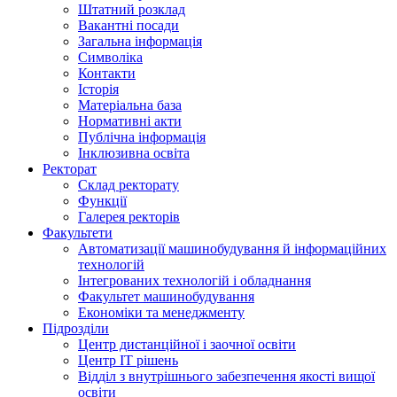
Штатний розклад
Вакантні посади
Загальна інформація
Символіка
Контакти
Історія
Матеріальна база
Нормативні акти
Публічна інформація
Інклюзивна освіта
Ректорат
Склад ректорату
Функції
Галерея ректорів
Факультети
Автоматизації машинобудування й інформаційних
технологій
Інтегрованих технологій і обладнання
Факультет машинобудування
Економіки та менеджменту
Підрозділи
Центр дистанційної і заочної освіти
Центр ІТ рішень
Відділ з внутрішнього забезпечення якості вищої
освіти