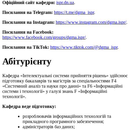
Офіційний сайт кафедри:
ispr.dn.ua
.
Посилання на Telegram:
https://t.me/dgma_ispr
.
Посилання на Instagram:
https://www.instagram.com/dgma.ispr/
.
Посилання на Facebook:
https://www.facebook.com/groups/dgma.ispr/
.
Посилання на TikTok:
https://www.tiktok.com/@dgma_ispr
.
Абітурієнту
Кафедра «Інтелектуальні системи прийняття рішень» здійснює
підготовку бакалаврів та магістрів за спеціальностями F4
«Системний аналіз та науки про данні» та F6 «Інформаційні
системи і технології» у галузі знань F «Інформаційні
технології».
Кафедра веде підготовку:
розроблювачів інформаційних технологій та
прикладного програмного забезпечення;
адміністраторів баз даних;