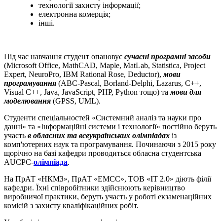
технології захисту інформації;
електронна комерція;
інші.
Під час навчання студент опановує
сучасні програмні засоби
(Microsoft Office, MathCAD, Maple, MatLab, Statistica, Project
Expert, NeuroPro, IBM Rational Rose, Deductor),
мови
програмування
(ABC-Pascal, Borland-Delphi, Lazarus, C++,
Visual C++, Java, JavaScript, PHP, Python тощо) та
мови для
моделювання
(GPSS, UML).
Студенти спеціальностей «Системний аналіз та науки про
данні» та «Інформаційні системи і технології» постійно беруть
участь
в обласних та всеукраїнських олімпіадах
із
комп'ютерних наук та програмування. Починаючи з 2015 року
щорічно на базі кафедри проводиться обласна студентська
AUCPC-
олімпіада
.
На ПрАТ «НКМЗ», ПрАТ «ЕМСС», ТОВ «IT 2.0» діють філії
кафедри. Їхні співробітники здійснюють керівництво
виробничої практики, беруть участь у роботі екзаменаційних
комісій з захисту кваліфікаційних робіт.