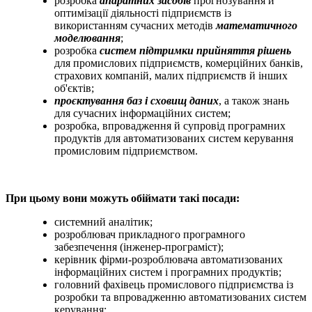
розробка
апаратних засобів
прогнозування й
оптимізації діяльності підприємств із
використанням сучасних методів
математичного
моделювання
;
розробка
систем підтримки прийняття рішень
для промислових підприємств, комерційних банків,
страхових компаній, малих підприємств й інших
об'єктів;
проєктування баз і сховищ даних
, а також знань
для сучасних інформаційних систем;
розробка, впровадження й супровід програмних
продуктів для автоматизованих систем керування
промисловим підприємством.
При цьому вони можуть обіймати такі посади:
системний аналітик;
розроблювач прикладного програмного
забезпечення (інженер-програміст);
керівник фірми-розроблювача автоматизованих
інформаційних систем і програмних продуктів;
головний фахівець промислового підприємства із
розробки та впровадженню автоматизованих систем
керування;