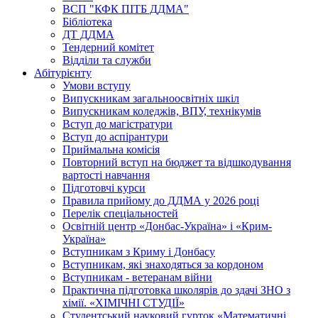
ВСП "КФК ПІТБ ДДМА"
Бібліотека
ДТ ДДМА
Тендерний комітет
Відділи та служби
Абітурієнту
Умови вступу
Випускникам загальноосвітніх шкіл
Випускникам коледжів, ВПУ, технікумів
Вступ до магістратури
Вступ до аспірантури
Приймальна комісія
Повторний вступ на бюджет та відшкодування
вартості навчання
Підготовчі курси
Правила прийому до ДДМА у 2026 році
Перелік спеціальностей
Освітній центр «Донбас-Україна» і «Крим-
Україна»
Вступникам з Криму і Донбасу
Вступникам, які знаходяться за кордоном
Вступникам - ветеранам війни
Практична підготовка школярів до здачі ЗНО з
хімії. «ХІМІЧНІ СТУДІЇ»
Студентський науковий гурток «Математичні