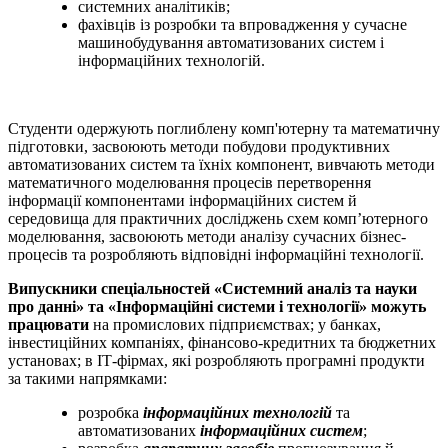
системних аналітиків;
фахівців із розробки та впровадження у сучасне
машинобудування автоматизованих систем і
інформаційних технологій.
Студенти одержують поглиблену комп'ютерну та математичну
підготовки, засвоюють методи побудови продуктивних
автоматизованих систем та їхніх компонент, вивчають методи
математичного моделювання процесів перетворення
інформації компонентами інформаційних систем й
середовища для практичних досліджень схем комп’ютерного
моделювання, засвоюють методи аналізу сучасних бізнес-
процесів та розробляють відповідні інформаційні технології.
Випускники спеціальностей «Системний аналіз та науки
про данні» та «Інформаційні системи і технології» можуть
працювати
на промислових підприємствах; у банках,
інвестиційних компаніях, фінансово-кредитних та бюджетних
установах; в ІТ-фірмах, які розробляють програмні продукти
за такими напрямками:
розробка
інформаційних технологій
та
автоматизованих
інформаційних систем
;