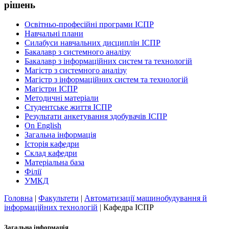
рішень
Освітньо-професійні програми ІСПР
Навчальні плани
Силабуси навчальних дисциплін ІСПР
Бакалавр з системного аналізу
Бакалавр з інформаційних систем та технологій
Магістр з системного аналізу
Магістр з інформаційних систем та технологій
Магістри ІСПР
Методичнi матерiали
Студентське життя ІСПР
Результати анкетування здобувачів ІСПР
On English
Загальна інформація
Історія кафедри
Склад кафедри
Матеріальна база
Філії
УМКД
Головна
|
Факультети
|
Автоматизації машинобудування й
інформаційних технологій
|
Кафедра ІСПР
Загальна інформація