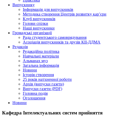
Практика
Випускнику
Інформація для випускників
Методика створення Центрів розвитку кар’єри
Клуб випускників
Голови спілки
Наші випускники
Громадські організації
Рада студентського самоврядування
Асоціація випускників та друзів КІІ-ДДМА
Редакція
Редакційна політика
Навчальні матеріали
Альманах муз
Загальна інформація
Новини
Історія створення
25 років натхненної роботи
Архів (випуски газети)
Випуски газети (PDF)
Головна подія
Оголошення
Новини
Кафедра Інтелектуальних систем прийняття