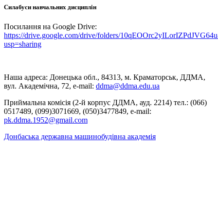
Силабуси навчальних дисциплін
Посилання на Google Drive:
https://drive.google.com/drive/folders/10qEOOrc2yILorIZPdJVG
usp=sharing
Наша адреса: Донецька обл., 84313, м. Краматорськ, ДДМА,
вул. Академічна, 72, е-mail:
ddma@ddma.edu.ua
Приймальна комісія (2-й корпус ДДМА, ауд. 2214) тел.: (066)
0517489, (099)3071669, (050)3477849, e-mail:
pk.ddma.1952@gmail.com
Донбаська державна машинобудівна академія