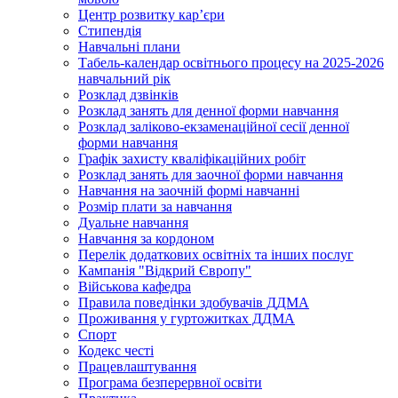
Центр розвитку кар’єри
Стипендія
Навчальні плани
Табель-календар освітнього процесу на 2025-2026
навчальний рік
Розклад дзвінків
Розклад занять для денної форми навчання
Розклад заліково-екзаменаційної сесії денної
форми навчання
Графік захисту кваліфікаційних робіт
Розклад занять для заочної форми навчання
Навчання на заочній формі навчанні
Розмір плати за навчання
Дуальне навчання
Навчання за кордоном
Перелік додаткових освітніх та інших послуг
Кампанія "Відкрий Європу"
Військова кафедра
Правила поведінки здобувачів ДДМА
Проживання у гуртожитках ДДМА
Спорт
Кодекс честі
Працевлаштування
Програма безперервної освіти