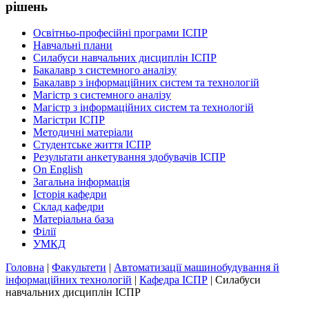
рішень
Освітньо-професійні програми ІСПР
Навчальні плани
Силабуси навчальних дисциплін ІСПР
Бакалавр з системного аналізу
Бакалавр з інформаційних систем та технологій
Магістр з системного аналізу
Магістр з інформаційних систем та технологій
Магістри ІСПР
Методичнi матерiали
Студентське життя ІСПР
Результати анкетування здобувачів ІСПР
On English
Загальна інформація
Історія кафедри
Склад кафедри
Матеріальна база
Філії
УМКД
Головна
|
Факультети
|
Автоматизації машинобудування й
інформаційних технологій
|
Кафедра ІСПР
|
Силабуси
навчальних дисциплін ІСПР