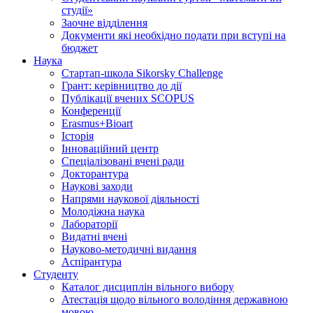
студії»
Заочне відділення
Документи які необхідно подати при вступі на
бюджет
Наука
Стартап-школа Sikorsky Challenge
Грант: керівництво до дії
Публікації вчених SCOPUS
Конференції
Erasmus+Bioart
Історія
Інноваційний центр
Спеціалізовані вчені ради
Докторантура
Наукові заходи
Напрями наукової діяльності
Молодіжна наука
Лабораторії
Видатні вчені
Науково-методичні видання
Аспірантура
Студенту
Каталог дисциплін вільного вибору
Атестація щодо вільного володіння державною
мовою