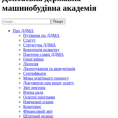
машинобудівна академія
Про ДДМА
Путівник по ДДМА
Статут
Структура ДДМА
Концепція розвитку
Пантеон слави ДДМА
Герої війни
Ліцензія
Ліцензування та акредитація
Сертифікати
Мова освітнього процесу
Документи про вищу освіту
Звіт ректора
Вчена рада
Освітні програми
Навчальні плани
Кошторис
Фінансовий звіт
Штатний розпис