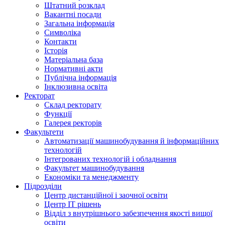
Штатний розклад
Вакантні посади
Загальна інформація
Символіка
Контакти
Історія
Матеріальна база
Нормативні акти
Публічна інформація
Інклюзивна освіта
Ректорат
Склад ректорату
Функції
Галерея ректорів
Факультети
Автоматизації машинобудування й інформаційних
технологій
Інтегрованих технологій і обладнання
Факультет машинобудування
Економіки та менеджменту
Підрозділи
Центр дистанційної і заочної освіти
Центр ІТ рішень
Відділ з внутрішнього забезпечення якості вищої
освіти