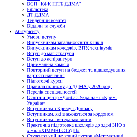
ВСП "КФК ПІТБ ДДМА"
Бібліотека
ДТ ДДМА
Тендерний комітет
Відділи та служби
Абітурієнту
Умови вступу
Випускникам загальноосвітніх шкіл
Випускникам коледжів, ВПУ, технікумів
Вступ до магістратури
Вступ до аспірантури
Приймальна комісія
Повторний вступ на бюджет та відшкодування
вартості навчання
Підготовчі курси
Правила прийому до ДДМА у 2026 році
Перелік спеціальностей
Освітній центр «Донбас-Україна» і «Крим-
Україна»
Вступникам з Криму і Донбасу
Вступникам, які знаходяться за кордоном
Вступникам - ветеранам війни
Практична підготовка школярів до здачі ЗНО з
хімії. «ХІМІЧНІ СТУДІЇ»
Студентський науковий гурток «Математичні