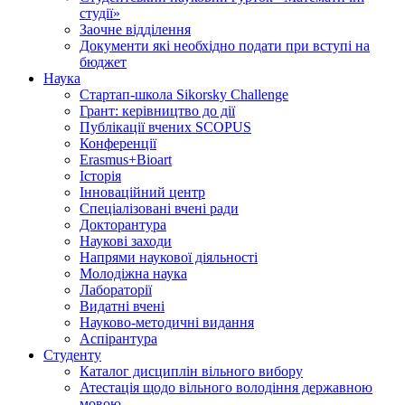
студії»
Заочне відділення
Документи які необхідно подати при вступі на
бюджет
Наука
Стартап-школа Sikorsky Challenge
Грант: керівництво до дії
Публікації вчених SCOPUS
Конференції
Erasmus+Bioart
Історія
Інноваційний центр
Спеціалізовані вчені ради
Докторантура
Наукові заходи
Напрями наукової діяльності
Молодіжна наука
Лабораторії
Видатні вчені
Науково-методичні видання
Аспірантура
Студенту
Каталог дисциплін вільного вибору
Атестація щодо вільного володіння державною
мовою