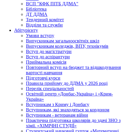
ВСП "КФК ПІТБ ДДМА"
Бібліотека
ДТ ДДМА
Тендерний комітет
Відділи та служби
Абітурієнту
Умови вступу
Випускникам загальноосвітніх шкіл
Випускникам коледжів, ВПУ, технікумів
Вступ до магістратури
Вступ до аспірантури
Приймальна комісія
Повторний вступ на бюджет та відшкодування
вартості навчання
Підготовчі курси
Правила прийому до ДДМА у 2026 році
Перелік спеціальностей
Освітній центр «Донбас-Україна» і «Крим-
Україна»
Вступникам з Криму і Донбасу
Вступникам, які знаходяться за кордоном
Вступникам - ветеранам війни
Практична підготовка школярів до здачі ЗНО з
хімії. «ХІМІЧНІ СТУДІЇ»
Студентський науковий гурток «Математичні