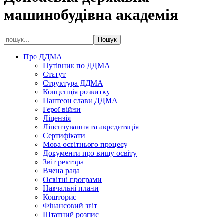
машинобудівна академія
Про ДДМА
Путівник по ДДМА
Статут
Структура ДДМА
Концепція розвитку
Пантеон слави ДДМА
Герої війни
Ліцензія
Ліцензування та акредитація
Сертифікати
Мова освітнього процесу
Документи про вищу освіту
Звіт ректора
Вчена рада
Освітні програми
Навчальні плани
Кошторис
Фінансовий звіт
Штатний розпис