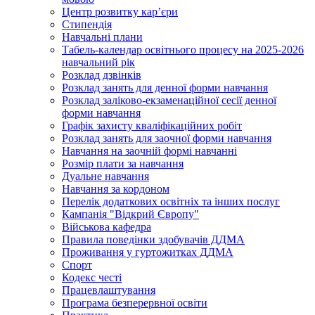
Центр розвитку кар’єри
Стипендія
Навчальні плани
Табель-календар освітнього процесу на 2025-2026
навчальний рік
Розклад дзвінків
Розклад занять для денної форми навчання
Розклад заліково-екзаменаційної сесії денної
форми навчання
Графік захисту кваліфікаційних робіт
Розклад занять для заочної форми навчання
Навчання на заочній формі навчанні
Розмір плати за навчання
Дуальне навчання
Навчання за кордоном
Перелік додаткових освітніх та інших послуг
Кампанія "Відкрий Європу"
Військова кафедра
Правила поведінки здобувачів ДДМА
Проживання у гуртожитках ДДМА
Спорт
Кодекс честі
Працевлаштування
Програма безперервної освіти