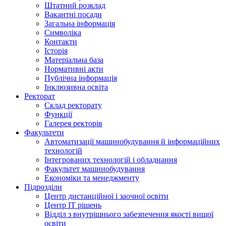
Штатний розклад
Вакантні посади
Загальна інформація
Символіка
Контакти
Історія
Матеріальна база
Нормативні акти
Публічна інформація
Інклюзивна освіта
Ректорат
Склад ректорату
Функції
Галерея ректорів
Факультети
Автоматизації машинобудування й інформаційних
технологій
Інтегрованих технологій і обладнання
Факультет машинобудування
Економіки та менеджменту
Підрозділи
Центр дистанційної і заочної освіти
Центр ІТ рішень
Відділ з внутрішнього забезпечення якості вищої
освіти