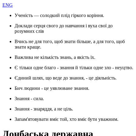
ENG
Ученість — солодкий плід гіркого коріння.
Доклади серця свого до навчання і вуха свої до
розумних слів
Вчись не для того, щоб знати більше, а для того, щоб
знати краще.
Важлива не кількість знань, а якість їх.
Є тільки одне благо - знання й тільки одне зло - неуцтво.
Єдиний шлях, що веде до знання, - це діяльність.
Бич людини - це уявлюване знання.
Знання - сила.
Знання - знаряддя, а не ціль.
Запам'ятовувати вміє той, хто вміє бути уважним.
Донбаська державна