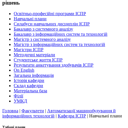
рішень
Освітньо-професійні програми ІСПР
Навчальні плани
Силабуси навчальних дисциплін ІСПР
Бакалавр з системного аналізу
Бакалавр з інформаційних систем та технологій
Магістр з системного аналізу
Магістр з інформаційних систем та технологій
Магістри ІСПР
Методичнi матерiали
Студентське життя ІСПР
Результати анкетування здобувачів ІСПР
On English
Загальна інформація
Історія кафедри
Склад кафедри
Матеріальна база
Філії
УМКД
Головна
|
Факультети
|
Автоматизації машинобудування й
інформаційних технологій
|
Кафедра ІСПР
|
Навчальні плани
Учбові плани