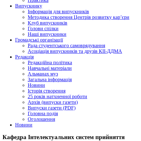
Практика
Випускнику
Інформація для випускників
Методика створення Центрів розвитку кар’єри
Клуб випускників
Голови спілки
Наші випускники
Громадські організації
Рада студентського самоврядування
Асоціація випускників та друзів КІІ-ДДМА
Редакція
Редакційна політика
Навчальні матеріали
Альманах муз
Загальна інформація
Новини
Історія створення
25 років натхненної роботи
Архів (випуски газети)
Випуски газети (PDF)
Головна подія
Оголошення
Новини
Кафедра Інтелектуальних систем прийняття