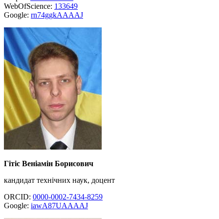
WebOfScience:
133649
Google:
rn74ggkAAAAJ
Гітіс Веніамін Борисович
кандидат технічних наук, доцент
ORCID:
0000-0002-7434-8259
Google:
iawA87UAAAAJ