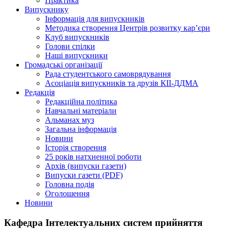
Практика
Випускнику
Інформація для випускників
Методика створення Центрів розвитку кар’єри
Клуб випускників
Голови спілки
Наші випускники
Громадські організації
Рада студентського самоврядування
Асоціація випускників та друзів КІІ-ДДМА
Редакція
Редакційна політика
Навчальні матеріали
Альманах муз
Загальна інформація
Новини
Історія створення
25 років натхненної роботи
Архів (випуски газети)
Випуски газети (PDF)
Головна подія
Оголошення
Новини
Кафедра Інтелектуальних систем прийняття