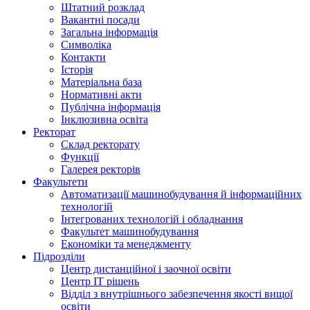
Штатний розклад
Вакантні посади
Загальна інформація
Символіка
Контакти
Історія
Матеріальна база
Нормативні акти
Публічна інформація
Інклюзивна освіта
Ректорат
Склад ректорату
Функції
Галерея ректорів
Факультети
Автоматизації машинобудування й інформаційних
технологій
Інтегрованих технологій і обладнання
Факультет машинобудування
Економіки та менеджменту
Підрозділи
Центр дистанційної і заочної освіти
Центр ІТ рішень
Відділ з внутрішнього забезпечення якості вищої
освіти