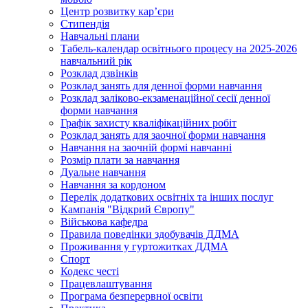
Центр розвитку кар’єри
Стипендія
Навчальні плани
Табель-календар освітнього процесу на 2025-2026
навчальний рік
Розклад дзвінків
Розклад занять для денної форми навчання
Розклад заліково-екзаменаційної сесії денної
форми навчання
Графік захисту кваліфікаційних робіт
Розклад занять для заочної форми навчання
Навчання на заочній формі навчанні
Розмір плати за навчання
Дуальне навчання
Навчання за кордоном
Перелік додаткових освітніх та інших послуг
Кампанія "Відкрий Європу"
Військова кафедра
Правила поведінки здобувачів ДДМА
Проживання у гуртожитках ДДМА
Спорт
Кодекс честі
Працевлаштування
Програма безперервної освіти