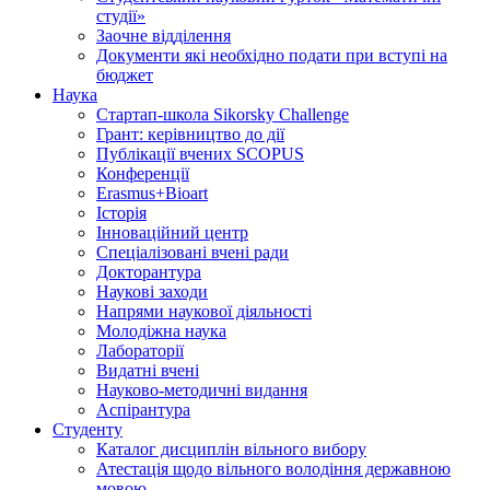
студії»
Заочне відділення
Документи які необхідно подати при вступі на
бюджет
Наука
Стартап-школа Sikorsky Challenge
Грант: керівництво до дії
Публікації вчених SCOPUS
Конференції
Erasmus+Bioart
Історія
Інноваційний центр
Спеціалізовані вчені ради
Докторантура
Наукові заходи
Напрями наукової діяльності
Молодіжна наука
Лабораторії
Видатні вчені
Науково-методичні видання
Аспірантура
Студенту
Каталог дисциплін вільного вибору
Атестація щодо вільного володіння державною
мовою