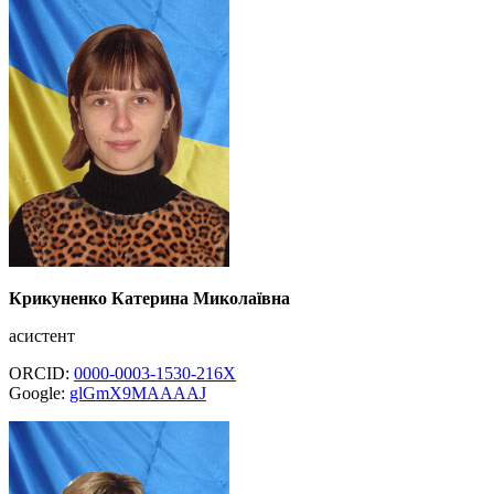
Крикуненко Катерина Миколаївна
асистент
ORCID:
0000-0003-1530-216X
Google:
glGmX9MAAAAJ