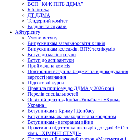
ВСП "КФК ПІТБ ДДМА"
Бібліотека
ДТ ДДМА
Тендерний комітет
Відділи та служби
Абітурієнту
Умови вступу
Випускникам загальноосвітніх шкіл
Випускникам коледжів, ВПУ, технікумів
Вступ до магістратури
Вступ до аспірантури
Приймальна комісія
Повторний вступ на бюджет та відшкодування
вартості навчання
Підготовчі курси
Правила прийому до ДДМА у 2026 році
Перелік спеціальностей
Освітній центр «Донбас-Україна» і «Крим-
Україна»
Вступникам з Криму і Донбасу
Вступникам, які знаходяться за кордоном
Вступникам - ветеранам війни
Практична підготовка школярів до здачі ЗНО з
хімії. «ХІМІЧНІ СТУДІЇ»
Студентський науковий гурток «Математичні