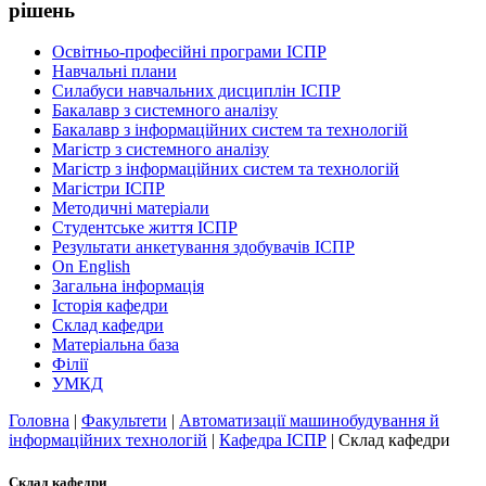
рішень
Освітньо-професійні програми ІСПР
Навчальні плани
Силабуси навчальних дисциплін ІСПР
Бакалавр з системного аналізу
Бакалавр з інформаційних систем та технологій
Магістр з системного аналізу
Магістр з інформаційних систем та технологій
Магістри ІСПР
Методичнi матерiали
Студентське життя ІСПР
Результати анкетування здобувачів ІСПР
On English
Загальна інформація
Історія кафедри
Склад кафедри
Матеріальна база
Філії
УМКД
Головна
|
Факультети
|
Автоматизації машинобудування й
інформаційних технологій
|
Кафедра ІСПР
|
Склад кафедри
Склад кафедри