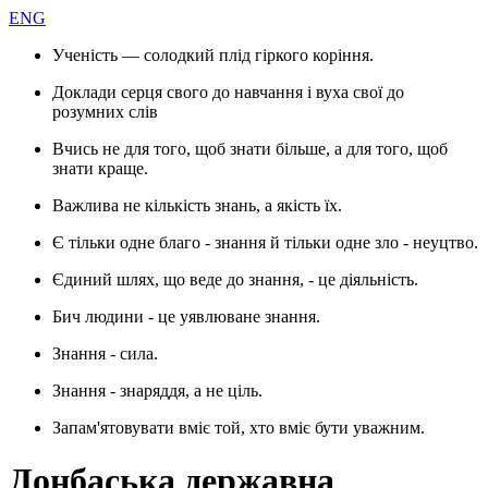
ENG
Ученість — солодкий плід гіркого коріння.
Доклади серця свого до навчання і вуха свої до
розумних слів
Вчись не для того, щоб знати більше, а для того, щоб
знати краще.
Важлива не кількість знань, а якість їх.
Є тільки одне благо - знання й тільки одне зло - неуцтво.
Єдиний шлях, що веде до знання, - це діяльність.
Бич людини - це уявлюване знання.
Знання - сила.
Знання - знаряддя, а не ціль.
Запам'ятовувати вміє той, хто вміє бути уважним.
Донбаська державна