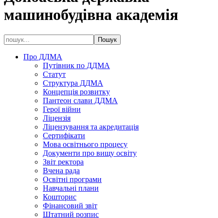
машинобудівна академія
Про ДДМА
Путівник по ДДМА
Статут
Структура ДДМА
Концепція розвитку
Пантеон слави ДДМА
Герої війни
Ліцензія
Ліцензування та акредитація
Сертифікати
Мова освітнього процесу
Документи про вищу освіту
Звіт ректора
Вчена рада
Освітні програми
Навчальні плани
Кошторис
Фінансовий звіт
Штатний розпис