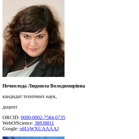
Нечволода Людмила Володимирівна
кандидат технічних наук,
доцент
ORCID:
0000-0002-7584-6735
WebOfScience:
38838811
Google:
o6UrWXUAAAAJ