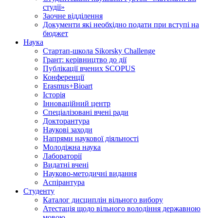
студії»
Заочне відділення
Документи які необхідно подати при вступі на
бюджет
Наука
Стартап-школа Sikorsky Challenge
Грант: керівництво до дії
Публікації вчених SCOPUS
Конференції
Erasmus+Bioart
Історія
Інноваційний центр
Спеціалізовані вчені ради
Докторантура
Наукові заходи
Напрями наукової діяльності
Молодіжна наука
Лабораторії
Видатні вчені
Науково-методичні видання
Аспірантура
Студенту
Каталог дисциплін вільного вибору
Атестація щодо вільного володіння державною
мовою