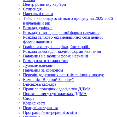
Центр розвитку кар’єри
Стипендія
Навчальні плани
Табель-календар освітнього процесу на 2025-2026
навчальний рік
Розклад дзвінків
Розклад занять для денної форми навчання
Розклад заліково-екзаменаційної сесії денної
форми навчання
Графік захисту кваліфікаційних робіт
Розклад занять для заочної форми навчання
Навчання на заочній формі навчанні
Розмір плати за навчання
Дуальне навчання
Навчання за кордоном
Перелік додаткових освітніх та інших послуг
Кампанія "Відкрий Європу"
Військова кафедра
Правила поведінки здобувачів ДДМА
Проживання у гуртожитках ДДМА
Спорт
Кодекс честі
Працевлаштування
Програма безперервної освіти