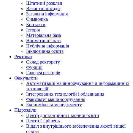
Штатний розклад
Вакантні посади
Загальна інформація
Символіка
Контакти
Історія
Матеріальна база
Нормативні акти
Публічна інформація
Інклюзивна освіта
Ректорат
Склад ректорату
Функції
Галерея ректорів
Факультети
Автоматизації машинобудування й інформаційних
технологій
Інтегрованих технологій і обладнання
Факультет машинобудування
Економіки та менеджменту
Підрозділи
Центр дистанційної і заочної освіти
Центр ІТ рішень
Відділ з внутрішнього забезпечення якості вищої
освіти