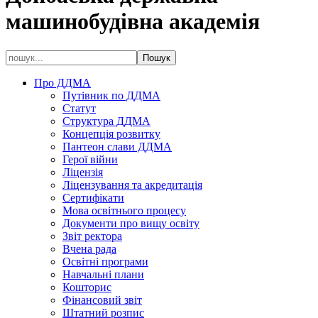
машинобудівна академія
Про ДДМА
Путівник по ДДМА
Статут
Структура ДДМА
Концепція розвитку
Пантеон слави ДДМА
Герої війни
Ліцензія
Ліцензування та акредитація
Сертифікати
Мова освітнього процесу
Документи про вищу освіту
Звіт ректора
Вчена рада
Освітні програми
Навчальні плани
Кошторис
Фінансовий звіт
Штатний розпис