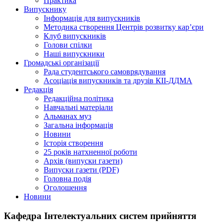
Практика
Випускнику
Інформація для випускників
Методика створення Центрів розвитку кар’єри
Клуб випускників
Голови спілки
Наші випускники
Громадські організації
Рада студентського самоврядування
Асоціація випускників та друзів КІІ-ДДМА
Редакція
Редакційна політика
Навчальні матеріали
Альманах муз
Загальна інформація
Новини
Історія створення
25 років натхненної роботи
Архів (випуски газети)
Випуски газети (PDF)
Головна подія
Оголошення
Новини
Кафедра Інтелектуальних систем прийняття