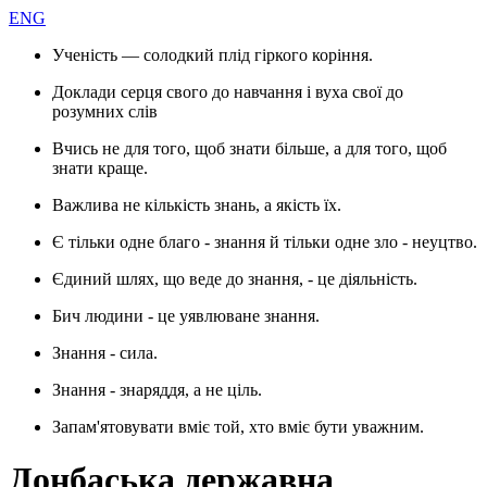
ENG
Ученість — солодкий плід гіркого коріння.
Доклади серця свого до навчання і вуха свої до
розумних слів
Вчись не для того, щоб знати більше, а для того, щоб
знати краще.
Важлива не кількість знань, а якість їх.
Є тільки одне благо - знання й тільки одне зло - неуцтво.
Єдиний шлях, що веде до знання, - це діяльність.
Бич людини - це уявлюване знання.
Знання - сила.
Знання - знаряддя, а не ціль.
Запам'ятовувати вміє той, хто вміє бути уважним.
Донбаська державна