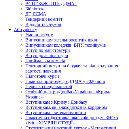
ВСП "КФК ПІТБ ДДМА"
Бібліотека
ДТ ДДМА
Тендерний комітет
Відділи та служби
Абітурієнту
Умови вступу
Випускникам загальноосвітніх шкіл
Випускникам коледжів, ВПУ, технікумів
Вступ до магістратури
Вступ до аспірантури
Приймальна комісія
Повторний вступ на бюджет та відшкодування
вартості навчання
Підготовчі курси
Правила прийому до ДДМА у 2026 році
Перелік спеціальностей
Освітній центр «Донбас-Україна» і «Крим-
Україна»
Вступникам з Криму і Донбасу
Вступникам, які знаходяться за кордоном
Вступникам - ветеранам війни
Практична підготовка школярів до здачі ЗНО з
хімії. «ХІМІЧНІ СТУДІЇ»
Студентський науковий гурток «Математичні