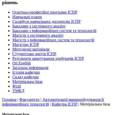
рішень
Освітньо-професійні програми ІСПР
Навчальні плани
Силабуси навчальних дисциплін ІСПР
Бакалавр з системного аналізу
Бакалавр з інформаційних систем та технологій
Магістр з системного аналізу
Магістр з інформаційних систем та технологій
Магістри ІСПР
Методичнi матерiали
Студентське життя ІСПР
Результати анкетування здобувачів ІСПР
On English
Загальна інформація
Історія кафедри
Склад кафедри
Матеріальна база
Філії
УМКД
Головна
|
Факультети
|
Автоматизації машинобудування й
інформаційних технологій
|
Кафедра ІСПР
|
Матеріальна база
Матеріальна база