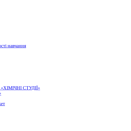
сті навчання
ї. «ХІМІЧНІ СТУДІЇ»
»
жет