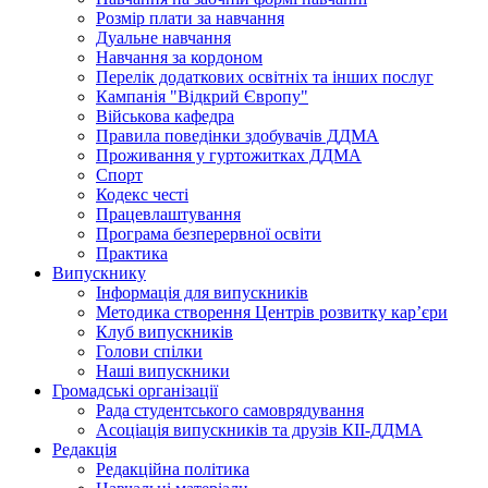
Розмір плати за навчання
Дуальне навчання
Навчання за кордоном
Перелік додаткових освітніх та інших послуг
Кампанія "Відкрий Європу"
Військова кафедра
Правила поведінки здобувачів ДДМА
Проживання у гуртожитках ДДМА
Спорт
Кодекс честі
Працевлаштування
Програма безперервної освіти
Практика
Випускнику
Інформація для випускників
Методика створення Центрів розвитку кар’єри
Клуб випускників
Голови спілки
Наші випускники
Громадські організації
Рада студентського самоврядування
Асоціація випускників та друзів КІІ-ДДМА
Редакція
Редакційна політика