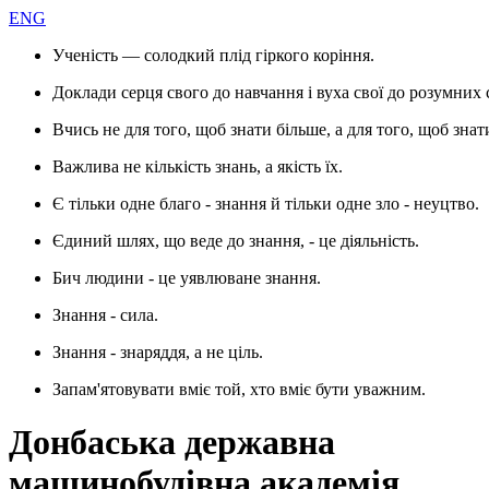
ENG
Ученість — солодкий плід гіркого коріння.
Доклади серця свого до навчання і вуха свої до розумних 
Вчись не для того, щоб знати більше, а для того, щоб знат
Важлива не кількість знань, а якість їх.
Є тільки одне благо - знання й тільки одне зло - неуцтво.
Єдиний шлях, що веде до знання, - це діяльність.
Бич людини - це уявлюване знання.
Знання - сила.
Знання - знаряддя, а не ціль.
Запам'ятовувати вміє той, хто вміє бути уважним.
Донбаська державна
машинобудівна академія