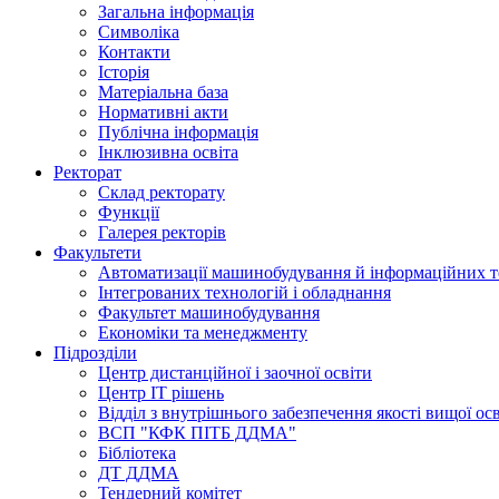
Загальна інформація
Символіка
Контакти
Історія
Матеріальна база
Нормативні акти
Публічна інформація
Інклюзивна освіта
Ректорат
Склад ректорату
Функції
Галерея ректорів
Факультети
Автоматизації машинобудування й інформаційних т
Інтегрованих технологій і обладнання
Факультет машинобудування
Економіки та менеджменту
Підрозділи
Центр дистанційної і заочної освіти
Центр ІТ рішень
Відділ з внутрішнього забезпечення якості вищої ос
ВСП "КФК ПІТБ ДДМА"
Бібліотека
ДТ ДДМА
Тендерний комітет