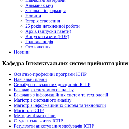
Навчальні матеріали
Альманах муз
Загальна інформація
Новини
Історія створення
25 років натхненної роботи
Архів (випуски газети)
Випуски газети (PDF)
Головна подія
Оголошення
Новини
Кафедра Інтелектуальних систем прийняття ріше
Освітньо-професійні програми ІСПР
Навчальні плани
Силабуси навчальних дисциплін ІСПР
Бакалавр з системного аналізу
Бакалавр з інформаційних систем та технологій
Магістр з системного аналізу
Магістр з інформаційних систем та технологій
Магістри ІСПР
Методичнi матерiали
Студентське життя ІСПР
Результати анкетування здобувачів ІСПР