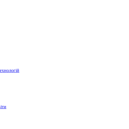
ехнологій
віти