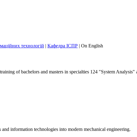
маційних технологій
|
Кафедра ІСПР
|
On English
training of bachelors and masters in specialties 124 "System Analysis"
s and information technologies into modern mechanical engineering.