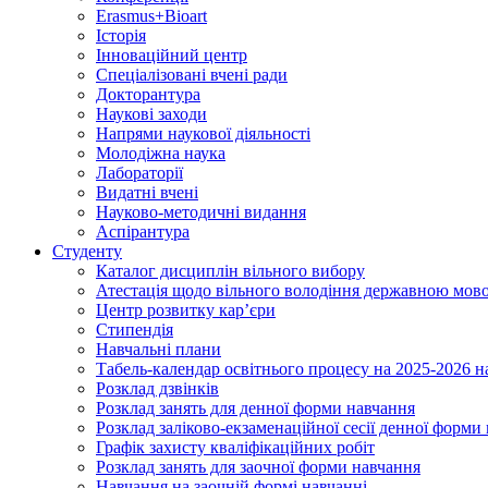
Erasmus+Bioart
Історія
Інноваційний центр
Спеціалізовані вчені ради
Докторантура
Наукові заходи
Напрями наукової діяльності
Молодіжна наука
Лабораторії
Видатні вчені
Науково-методичні видання
Аспірантура
Студенту
Каталог дисциплін вільного вибору
Атестація щодо вільного володіння державною мов
Центр розвитку кар’єри
Стипендія
Навчальні плани
Табель-календар освітнього процесу на 2025-2026 н
Розклад дзвінків
Розклад занять для денної форми навчання
Розклад заліково-екзаменаційної сесії денної форми
Графік захисту кваліфікаційних робіт
Розклад занять для заочної форми навчання
Навчання на заочній формі навчанні