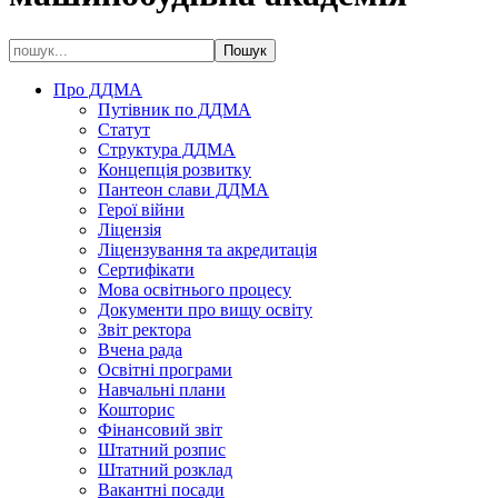
Про ДДМА
Путівник по ДДМА
Статут
Структура ДДМА
Концепція розвитку
Пантеон слави ДДМА
Герої війни
Ліцензія
Ліцензування та акредитація
Сертифікати
Мова освітнього процесу
Документи про вищу освіту
Звіт ректора
Вчена рада
Освітні програми
Навчальні плани
Кошторис
Фінансовий звіт
Штатний розпис
Штатний розклад
Вакантні посади