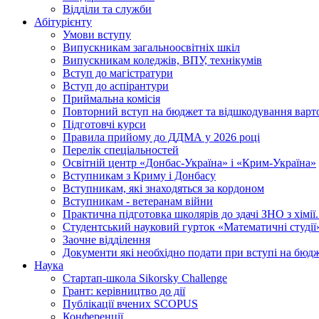
Відділи та служби
Абітурієнту
Умови вступу
Випускникам загальноосвітніх шкіл
Випускникам коледжів, ВПУ, технікумів
Вступ до магістратури
Вступ до аспірантури
Приймальна комісія
Повторний вступ на бюджет та відшкодування варто
Підготовчі курси
Правила прийому до ДДМА у 2026 році
Перелік спеціальностей
Освітній центр «Донбас-Україна» і «Крим-Україна»
Вступникам з Криму і Донбасу
Вступникам, які знаходяться за кордоном
Вступникам - ветеранам війни
Практична підготовка школярів до здачі ЗНО з хімі
Студентський науковий гурток «Математичні студії
Заочне відділення
Документи які необхідно подати при вступі на бюд
Наука
Стартап-школа Sikorsky Challenge
Грант: керівництво до дії
Публікації вчених SCOPUS
Конференції