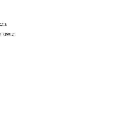
слів
и краще.