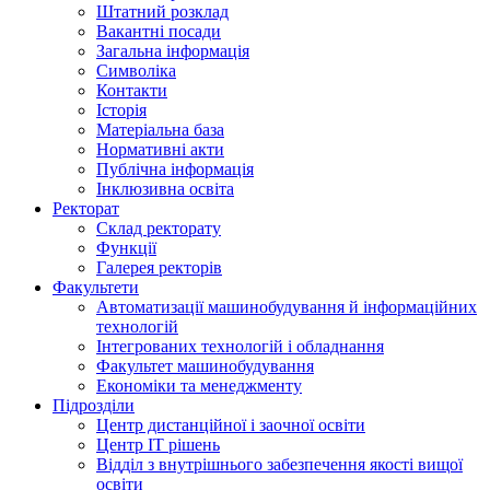
Штатний розклад
Вакантні посади
Загальна інформація
Символіка
Контакти
Історія
Матеріальна база
Нормативні акти
Публічна інформація
Інклюзивна освіта
Ректорат
Склад ректорату
Функції
Галерея ректорів
Факультети
Автоматизації машинобудування й інформаційних
технологій
Інтегрованих технологій і обладнання
Факультет машинобудування
Економіки та менеджменту
Підрозділи
Центр дистанційної і заочної освіти
Центр ІТ рішень
Відділ з внутрішнього забезпечення якості вищої
освіти