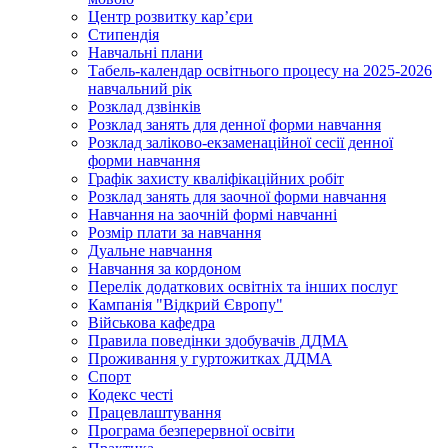
Центр розвитку кар’єри
Стипендія
Навчальні плани
Табель-календар освітнього процесу на 2025-2026
навчальний рік
Розклад дзвінків
Розклад занять для денної форми навчання
Розклад заліково-екзаменаційної сесії денної
форми навчання
Графік захисту кваліфікаційних робіт
Розклад занять для заочної форми навчання
Навчання на заочній формі навчанні
Розмір плати за навчання
Дуальне навчання
Навчання за кордоном
Перелік додаткових освітніх та інших послуг
Кампанія "Відкрий Європу"
Військова кафедра
Правила поведінки здобувачів ДДМА
Проживання у гуртожитках ДДМА
Спорт
Кодекс честі
Працевлаштування
Програма безперервної освіти