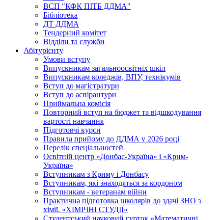
ВСП "КФК ПІТБ ДДМА"
Бібліотека
ДТ ДДМА
Тендерний комітет
Відділи та служби
Абітурієнту
Умови вступу
Випускникам загальноосвітніх шкіл
Випускникам коледжів, ВПУ, технікумів
Вступ до магістратури
Вступ до аспірантури
Приймальна комісія
Повторний вступ на бюджет та відшкодування
вартості навчання
Підготовчі курси
Правила прийому до ДДМА у 2026 році
Перелік спеціальностей
Освітній центр «Донбас-Україна» і «Крим-
Україна»
Вступникам з Криму і Донбасу
Вступникам, які знаходяться за кордоном
Вступникам - ветеранам війни
Практична підготовка школярів до здачі ЗНО з
хімії. «ХІМІЧНІ СТУДІЇ»
Студентський науковий гурток «Математичні