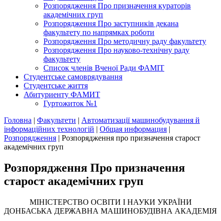
Розпорядження Про призначення кураторів
академічних груп
Розпорядження Про заступників декана
факультету по напрямках роботи
Розпорядження Про методичну раду факультету
Розпорядження Про науково-технічну раду
факультету
Список членів Вченої Ради ФАМІТ
Студентське самоврядування
Студентське життя
Абитуриенту ФАМИТ
Гуртожиток №1
Головна
|
Факультети
|
Автоматизації машинобудування й
інформаційних технологій
|
Общая информация
|
Розпорядження
|
Розпорядження про призначення старост
академічних груп
Розпорядження Про призначення
старост академічних груп
МІНІСТЕРСТВО ОСВІТИ І НАУКИ УКРАЇНИ
ДОНБАСЬКА ДЕРЖАВНА МАШИНОБУДІВНА АКАДЕМІЯ