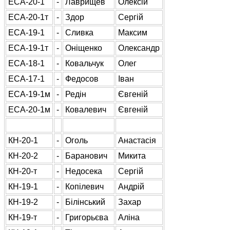
ЕСА-20-1
-
Лаврищев
Олексій
ЕСА-20-1т
-
Здор
Сергій
ЕСА-19-1
-
Сливка
Максим
ЕСА-19-1т
-
Оніщенко
Олександр
ЕСА-18-1
-
Ковальчук
Олег
ЕСА-17-1
-
Федосов
Іван
ЕСА-19-1м
-
Редін
Євгеній
ЕСА-20-1м
-
Ковалевич
Євгеній
КН-20-1
-
Оголь
Анастасія
КН-20-2
-
Баранович
Микита
КН-20-т
-
Недосека
Сергій
КН-19-1
-
Копілевич
Андрій
КН-19-2
-
Білінський
Захар
КН-19-т
-
Григорьєва
Аліна