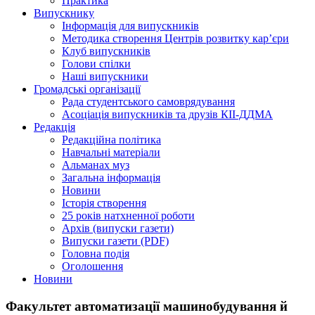
Практика
Випускнику
Інформація для випускників
Методика створення Центрів розвитку кар’єри
Клуб випускників
Голови спілки
Наші випускники
Громадські організації
Рада студентського самоврядування
Асоціація випускників та друзів КІІ-ДДМА
Редакція
Редакційна політика
Навчальні матеріали
Альманах муз
Загальна інформація
Новини
Історія створення
25 років натхненної роботи
Архів (випуски газети)
Випуски газети (PDF)
Головна подія
Оголошення
Новини
Факультет автоматизації машинобудування й