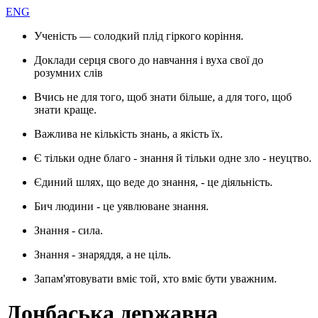
ENG
Ученість — солодкий плід гіркого коріння.
Доклади серця свого до навчання і вуха свої до
розумних слів
Вчись не для того, щоб знати більше, а для того, щоб
знати краще.
Важлива не кількість знань, а якість їх.
Є тільки одне благо - знання й тільки одне зло - неуцтво.
Єдиний шлях, що веде до знання, - це діяльність.
Бич людини - це уявлюване знання.
Знання - сила.
Знання - знаряддя, а не ціль.
Запам'ятовувати вміє той, хто вміє бути уважним.
Донбаська державна