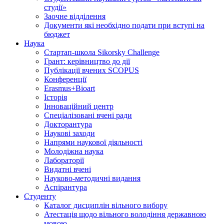
студії»
Заочне відділення
Документи які необхідно подати при вступі на
бюджет
Наука
Стартап-школа Sikorsky Challenge
Грант: керівництво до дії
Публікації вчених SCOPUS
Конференції
Erasmus+Bioart
Історія
Інноваційний центр
Спеціалізовані вчені ради
Докторантура
Наукові заходи
Напрями наукової діяльності
Молодіжна наука
Лабораторії
Видатні вчені
Науково-методичні видання
Аспірантура
Студенту
Каталог дисциплін вільного вибору
Атестація щодо вільного володіння державною
мовою