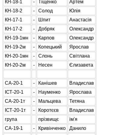
КН-18-1
-
Тіщенко
Артем
КН-18-2
-
Солод
Юлія
КН-17-1
-
Шпит
Анастасія
КН-17-2
-
Добряк
Олександр
КН-19-1мн
-
Карпов
Олександр
КН-19-2м
-
Копецький
Ярослав
КН-20-1мн
-
Слонь
Світлана
КН-20-2м
-
Несен
Єлизавета
СА-20-1
-
Канішев
Владислав
ІСТ-20-1
-
Науменко
Ярослава
СА-20-1т
-
Мальцева
Тетяна
ІСТ-20-1т
-
Коротєєв
Владислав
група
прізвищє
ім'я
СА-19-1
-
Кривінченко
Данило