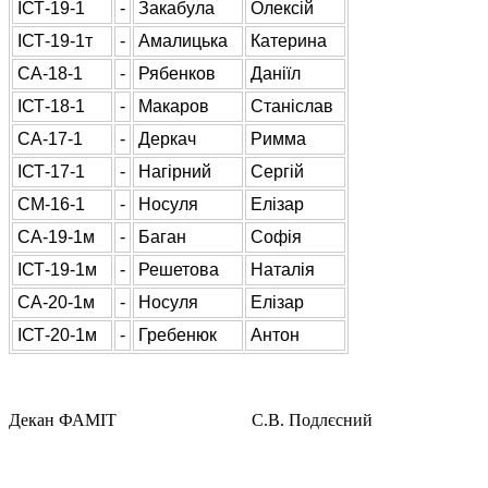
ІСТ-19-1
-
Закабула
Олексій
ІСТ-19-1т
-
Амалицька
Катерина
СА-18-1
-
Рябенков
Даніїл
ІСТ-18-1
-
Макаров
Станіслав
СА-17-1
-
Деркач
Римма
ІСТ-17-1
-
Нагірний
Сергій
СМ-16-1
-
Носуля
Елізар
СА-19-1м
-
Баган
Софія
ІСТ-19-1м
-
Решетова
Наталія
СА-20-1м
-
Носуля
Елізар
ІСТ-20-1м
-
Гребенюк
Антон
Декан ФАМІТ С.В. Подлєсний