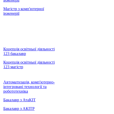
інженерії
Магістр з комп'ютерної
інженерії
Коцепція освітньої діяльності
123 бакалавр
Коцепція освітньої діяльності
123 магістр
Автоматизація, комп'ютерно-
інтегровані технології та
робототехніка
Бакалавр з АтаКІТ
Бакалавр з АКІТР