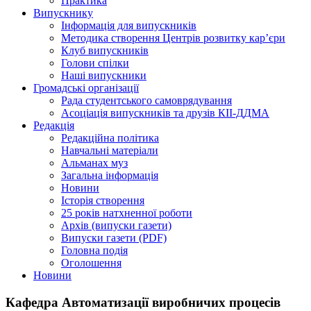
Практика
Випускнику
Інформація для випускників
Методика створення Центрів розвитку кар’єри
Клуб випускників
Голови спілки
Наші випускники
Громадські організації
Рада студентського самоврядування
Асоціація випускників та друзів КІІ-ДДМА
Редакція
Редакційна політика
Навчальні матеріали
Альманах муз
Загальна інформація
Новини
Історія створення
25 років натхненної роботи
Архів (випуски газети)
Випуски газети (PDF)
Головна подія
Оголошення
Новини
Кафедра Автоматизації виробничих процесів