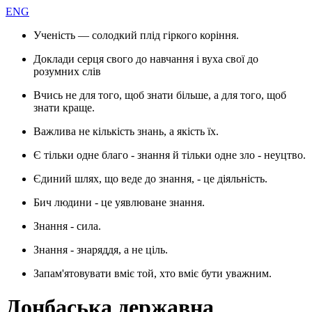
ENG
Ученість — солодкий плід гіркого коріння.
Доклади серця свого до навчання і вуха свої до
розумних слів
Вчись не для того, щоб знати більше, а для того, щоб
знати краще.
Важлива не кількість знань, а якість їх.
Є тільки одне благо - знання й тільки одне зло - неуцтво.
Єдиний шлях, що веде до знання, - це діяльність.
Бич людини - це уявлюване знання.
Знання - сила.
Знання - знаряддя, а не ціль.
Запам'ятовувати вміє той, хто вміє бути уважним.
Донбаська державна