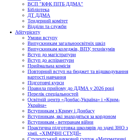
ВСП "КФК ПІТБ ДДМА"
Бібліотека
ДТ ДДМА
Тендерний комітет
Відділи та служби
Абітурієнту
Умови вступу
Випускникам загальноосвітніх шкіл
Випускникам коледжів, ВПУ, технікумів
Вступ до магістратури
Вступ до аспірантури
Приймальна комісія
Повторний вступ на бюджет та відшкодування
вартості навчання
Підготовчі курси
Правила прийому до ДДМА у 2026 році
Перелік спеціальностей
Освітній центр «Донбас-Україна» і «Крим-
Україна»
Вступникам з Криму і Донбасу
Вступникам, які знаходяться за кордоном
Вступникам - ветеранам війни
Практична підготовка школярів до здачі ЗНО з
хімії. «ХІМІЧНІ СТУДІЇ»
Студентський науковий гурток «Математичні