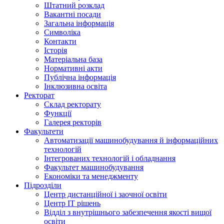
Штатний розклад
Вакантні посади
Загальна інформація
Символіка
Контакти
Історія
Матеріальна база
Нормативні акти
Публічна інформація
Інклюзивна освіта
Ректорат
Склад ректорату
Функції
Галерея ректорів
Факультети
Автоматизації машинобудування й інформаційних
технологій
Інтегрованих технологій і обладнання
Факультет машинобудування
Економіки та менеджменту
Підрозділи
Центр дистанційної і заочної освіти
Центр ІТ рішень
Відділ з внутрішнього забезпечення якості вищої
освіти