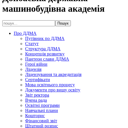
машинобудівна академія
Про ДДМА
Путівник по ДДМА
Статут
Структура ДДМА
Концепція розвитку
Пантеон слави ДДМА
Герої війни
Ліцензія
Ліцензування та акредитація
Сертифікати
Мова освітнього процесу
Документи про вищу освіту
Звіт ректора
Вчена рада
Освітні програми
Навчальні плани
Кошторис
Фінансовий звіт
Штатний розпис