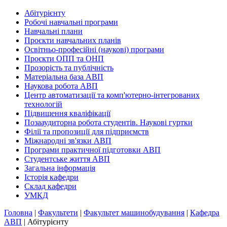
Абітурієнту
Робочі навчальні програми
Навчальні плани
Проєкти навчальних планів
Освітньо-професійні (наукові) програми
Проєкти ОПП та ОНП
Прозорість та публічність
Матеріальна база АВП
Наукова робота АВП
Центр автоматизації та комп'ютерно-інтегрованих
технологій
Підвищення кваліфікації
Позааудиторна робота студентів. Наукові гуртки
Філії та пропозиції для підприємств
Міжнародні зв'язки АВП
Програми практичної підготовки АВП
Студентське життя АВП
Загальна інформація
Історія кафедри
Склад кафедри
УМКД
Головна
|
Факультети
|
Факультет машинобудування
|
Кафедра
АВП
|
Абітурієнту