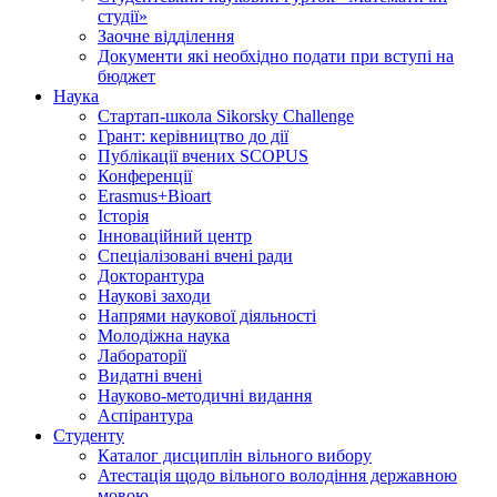
студії»
Заочне відділення
Документи які необхідно подати при вступі на
бюджет
Наука
Стартап-школа Sikorsky Challenge
Грант: керівництво до дії
Публікації вчених SCOPUS
Конференції
Erasmus+Bioart
Історія
Інноваційний центр
Спеціалізовані вчені ради
Докторантура
Наукові заходи
Напрями наукової діяльності
Молодіжна наука
Лабораторії
Видатні вчені
Науково-методичні видання
Аспірантура
Студенту
Каталог дисциплін вільного вибору
Атестація щодо вільного володіння державною
мовою