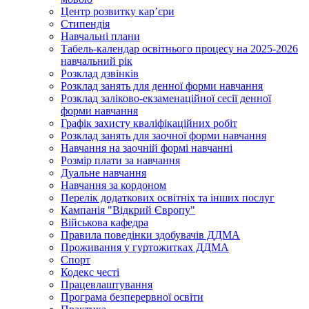
Центр розвитку кар’єри
Стипендія
Навчальні плани
Табель-календар освітнього процесу на 2025-2026
навчальний рік
Розклад дзвінків
Розклад занять для денної форми навчання
Розклад заліково-екзаменаційної сесії денної
форми навчання
Графік захисту кваліфікаційних робіт
Розклад занять для заочної форми навчання
Навчання на заочній формі навчанні
Розмір плати за навчання
Дуальне навчання
Навчання за кордоном
Перелік додаткових освітніх та інших послуг
Кампанія "Відкрий Європу"
Військова кафедра
Правила поведінки здобувачів ДДМА
Проживання у гуртожитках ДДМА
Спорт
Кодекс честі
Працевлаштування
Програма безперервної освіти