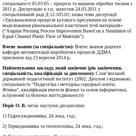
спеціальності 05.03.05 – процеси та машини обробки тиском з
2011 р. Дисертацію к.т.н. захистив 24.03.2011 у
спеціалізованій раді Д 12.105.01; назва теми дисертації
«Удосконалення процесів кутового пресування на основі
моделювання рівноканальної пластичної течії матеріалів»
(“Angular Pressing Process Improvement Based on a Simulation of
Equal Channel Plastic Flow of Materials”)
Вчене звання (за спеціальністю):
Вчене звання доцента
кафедри автоматизації виробничих процесів ДДМА
присвоєне від 23 вересня 2014 р.
Найменування закладу, який закінчив (рік закінчення,
спеціальність, кваліфікація за дипломом):
Слов’янський
державний педагогічний інститут (2002, Диплом з відзнакою,
спеціальність “Педагогіка і методика середньої освіти.
Фізика”, кваліфікація вчителя фізики та основ інформатики,
астрономії та безпеки життєдіяльності)
Періг О. В.
читає наступні дисципліни:
1) Гідрогазодинаміка, 24 лекц. год.;
2) Термодинаміка та теплотехніка, 24 лекц. год.;