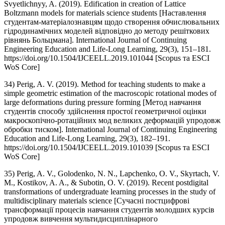
Svyetlichnyy, A. (2019). Edification in creation of Lattice
Boltzmann models for materials science students [Наставлення
студентам-матеріалознавцям щодо створення обчислювальних
гідродинамічних моделей відповідно до методу решіткових
рівнянь Больцмана]. International Journal of Continuing
Engineering Education and Life-Long Learning, 29(3), 151–181.
https://doi.org/10.1504/IJCEELL.2019.101044 [Scopus та ESCI
WoS Core]
34) Perig, A. V. (2019). Method for teaching students to make a
simple geometric estimation of the macroscopic rotational modes of
large deformations during pressure forming [Метод навчання
студентів способу здійснення простої геометричної оцінки
макроскопічно-ротаційних мод великих деформацій упродовж
обробки тиском]. International Journal of Continuing Engineering
Education and Life-Long Learning, 29(3), 182–191.
https://doi.org/10.1504/IJCEELL.2019.101039 [Scopus та ESCI
WoS Core]
35) Perig, A. V., Golodenko, N. N., Lapchenko, O. V., Skyrtach, V.
M., Kostikov, A. A., & Subotin, O. V. (2019). Recent postdigital
transformations of undergraduate learning processes in the study of
multidisciplinary materials science [Сучасні постцифрові
трансформації процесів навчання студентів молодших курсів
упродовж вивчення мультидисциплінарного