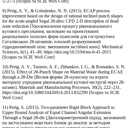
5727-5 [Scopus та SCIE WoS Core]
9) Perig, A. V., & Golodenko, N. N. (2015). ECAP process
improvement based on the design of rational inclined punch shapes
for the acute-angled Segal 2θ-dies: CFD 2-D description of dead
zone reduction [Удосконалення процесу рівноканального
кутового пресування, засноване на проектуванні
раціональних похилих форм пуансонів для гострокутних
Сегалівських 2θ-штампів: плоский розрахунковий
гідродинамічний опис зменшення застійної зони]. Mechanical
Sciences, 6(1), 41–49. https://doi.org/10.5194/ms-6-41-2015
[Scopus та SCIE WoS Core]
10) Perig, A. V., Tarasov, A. F., Zhbankov, I. G., & Romanko, S. N.
(2015). Effect of 2θ-Punch Shape on Material Waste during ECAE
through a 2θ-Die [Вплив форми 2θ-пуансону на втрати
матеріалу упродовж рівноканальної кутової екструзії через 2θ-
штамп]. Materials and Manufacturing Processes, 30(2), 222–231.
https://doi.org/10.1080/10426914.2013.832299 [Scopus та SCIE
WoS Core]
11) Perig, A. (2015). Two-parameter Rigid Block Approach to
Upper Bound Analysis of Equal Channel Angular Extrusion
Through a Segal 2θ-die [Двохпараметричний підхід, заснований
на застосуванні жорстких блоків до аналізу за методом
верхньої оцінки рівноканальної кутової екструзії через