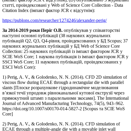
статті, проіндексовані у Web of Science Core Collection - Data
Citation Index (імпакт фактор JCR є відсутнім):
https://publons.com/researcher/1274246/alexander-perig/
За 2014-2019 роки Періг О.В.
опублікував у співавторстві
наступні основні публікації (38 наукових журнальних
публікацій Q2, Q3, Q4-рівня, проіндексованих у БД Scopus; 37
наукових журнальних публікацій у БД Web of Science Core
Collection: 25 наукових публікацій із імпакт фактором JCR у
SCIE WoS Core; 1 наукова публікація із імпакт фактором JCR у
SSCI WoS Core; 11 наукових публікацій, проіндексованих у
ESCI WoS Core):
1) Perig, A. V., & Golodenko, N. N. (2014). CFD 2D simulation of
viscous flow during ECAE through a rectangular die with parallel
slants [Плоске розрахункове гідродинамічне моделювання
в’язкої течії упродовж рівноканальної кутової екструзії через
прямокутний штамп з паралельними зкосами]. The International
Journal of Advanced Manufacturing Technology, 74(5), 943–962.
https://doi.org/10.1007/s00170-014-5827-2 [Scopus та SCIE WoS
Core]
2) Perig, A. V., & Golodenko, N. N. (2014). CFD simulation of
ECAE through a multiple-angle die with a movable inlet wall