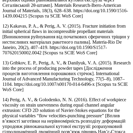
Сегалівський 2θ-штамп]. Materials Research-Ibero-American
Journal of Materials, 18(3), 628–638. https://doi.org/10.1590/1516-
1439.004215 [Scopus та SCIE WoS Core]
12) Kakavas, P. A., & Perig, A. V. (2015). Fracture initiation from
initial spherical flaws in incompressible propellant materials
[Виникнення руйнування від початкових сферичних тріщин у
нестисливих матеріалах ракетного палива]. Materia-Rio De
Janeiro, 20(2), 407–419. https://doi.org/10.1590/S1517-
707620150002.0042 [Scopus та SCIE WoS Core]
13) Gribkov, E. P., Perig, A. V., & Danilyuk, V. A. (2015). Research
into the process of producing powder tapes [Дослідження
процесів виготовлення порошкових стрічок]. International
Journal of Advanced Manufacturing Technology, 77(5–8), 1087–
1104. https://doi.org/10.1007/s00170-014-6496-x [Scopus та SCIE
WoS Core]
14) Perig, A. V., & Golodenko, N. N. (2016). Effect of workpiece
viscosity on strain unevenness during equal channel angular
extrusion: CFD 2D solution of Navier-Stokes equations for the
physical variables “flow velocities-punching pressure” [Вплив
в’язкості заготівки на нерівномірність розподілу деформацій
упродовж рівноканальної кутової екструзії: розрахунковий
гідродинамічний двомірний розв’язок рівнянь Нав’є-Стокса