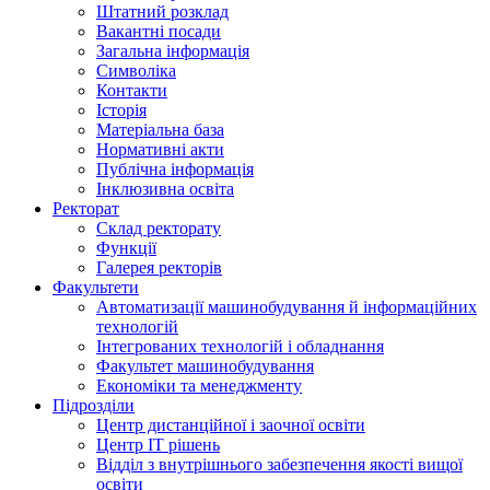
Штатний розклад
Вакантні посади
Загальна інформація
Символіка
Контакти
Історія
Матеріальна база
Нормативні акти
Публічна інформація
Інклюзивна освіта
Ректорат
Склад ректорату
Функції
Галерея ректорів
Факультети
Автоматизації машинобудування й інформаційних
технологій
Інтегрованих технологій і обладнання
Факультет машинобудування
Економіки та менеджменту
Підрозділи
Центр дистанційної і заочної освіти
Центр ІТ рішень
Відділ з внутрішнього забезпечення якості вищої
освіти