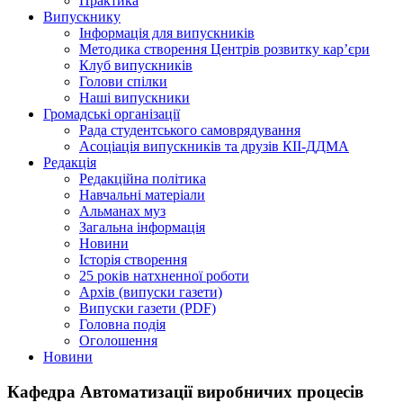
Практика
Випускнику
Інформація для випускників
Методика створення Центрів розвитку кар’єри
Клуб випускників
Голови спілки
Наші випускники
Громадські організації
Рада студентського самоврядування
Асоціація випускників та друзів КІІ-ДДМА
Редакція
Редакційна політика
Навчальні матеріали
Альманах муз
Загальна інформація
Новини
Історія створення
25 років натхненної роботи
Архів (випуски газети)
Випуски газети (PDF)
Головна подія
Оголошення
Новини
Кафедра Автоматизації виробничих процесів