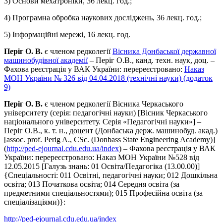
3) Основи мехатроніки, 36 лекц. год.;
4) Програмна обробка наукових досліджень, 36 лекц. год.;
5) Інформаційні мережі, 16 лекц. год.
Періг О. В.
є членом редколегії
Вісника Донбаської державної
машинобудівної академії
– Періг О.В., канд. техн. наук, доц. –
Фахова реєстрація у ВАК України: перереєстровано:
Наказ
МОН України № 326 від 04.04.2018 (технічні науки) (додаток
9)
Періг О. В.
є членом редколегії Вісника Черкаського
університету (серія: педагогічні науки) [Вісник Черкаського
національного університету. Серія «Педагогічні науки»] –
Періг О.В., к. т. н., доцент (Донбаська держ. машинобуд. акад.)
[assoc. prof. Perig A., CSc. (Donbass State Engineering Academy)]
(
http://ped-ejournal.cdu.edu.ua/index
) – Фахова реєстрація у ВАК
України: перереєстровано: Наказ МОН України №528 від
12.05.2015 [Галузь знань: 01 Освіта/Педагогіка (13.00.00)]
{Спеціальності: 011 Освітні, педагогічні науки; 012 Дошкільна
освіта; 013 Початкова освіта; 014 Середня освіта (за
предметними спеціальностями); 015 Професійна освіта (за
спеціалізаціями)}:
http://ped-ejournal.cdu.edu.ua/index