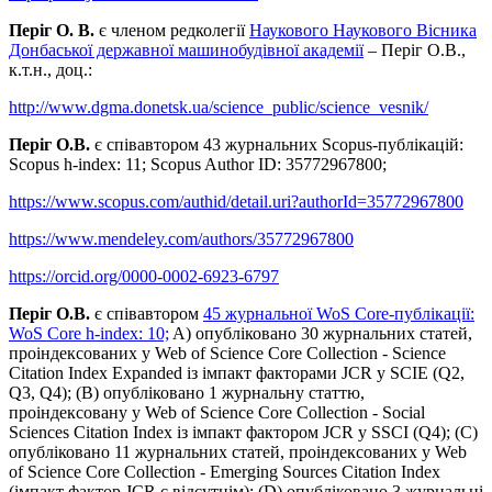
Періг О. В.
є членом редколегії
Наукового Наукового Вісника
Донбаської державної машинобудівної академії
– Періг О.В.,
к.т.н., доц.:
http://www.dgma.donetsk.ua/science_public/science_vesnik/
Періг О.В.
є співавтором 43 журнальних Scopus-публікацій:
Scopus h-index: 11; Scopus Author ID: 35772967800;
https://www.scopus.com/authid/detail.uri?authorId=35772967800
https://www.mendeley.com/authors/35772967800
https://orcid.org/0000-0002-6923-6797
Періг О.В.
є співавтором
45 журнальної WoS Core-публікації:
WoS Core h-index: 10;
A) опубліковано 30 журнальних статей,
проіндексованих у Web of Science Core Collection - Science
Citation Index Expanded із імпакт факторами JCR у SCIE (Q2,
Q3, Q4); (B) опубліковано 1 журнальну статтю,
проіндексовану у Web of Science Core Collection - Social
Sciences Citation Index із імпакт фактором JCR у SSCI (Q4); (C)
опубліковано 11 журнальних статей, проіндексованих у Web
of Science Core Collection - Emerging Sources Citation Index
(імпакт фактор JCR є відсутнім); (D) опубліковано 3 журнальні