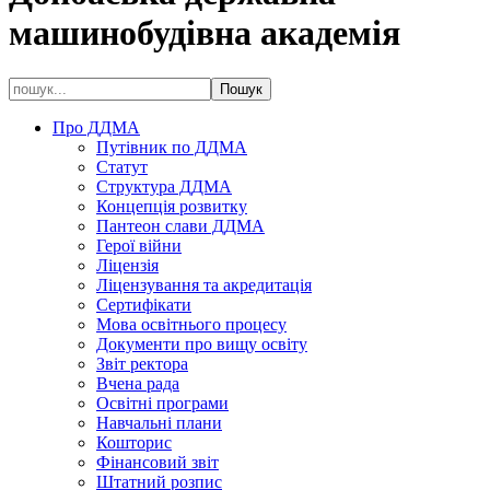
машинобудівна академія
Про ДДМА
Путівник по ДДМА
Статут
Структура ДДМА
Концепція розвитку
Пантеон слави ДДМА
Герої війни
Ліцензія
Ліцензування та акредитація
Сертифікати
Мова освітнього процесу
Документи про вищу освіту
Звіт ректора
Вчена рада
Освітні програми
Навчальні плани
Кошторис
Фінансовий звіт
Штатний розпис