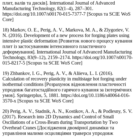
плит, валів та дисків]. International Journal of Advanced
Manufacturing Technology, 82(1–4), 287–301.
https://doi.org/10.1007/s00170-015-7377-7 [Scopus та SCIE WoS
Core]
18) Markov, O. E., Perig, A. V., Markova, M. A., & Zlygoriev, V.
N. (2016). Development of a new process for forging plates using
intensive plastic deformation [Розвиток нового процесу кування
плит із застосуванням інтенсивного пластичного
деформування]. International Journal of Advanced Manufacturing
Technology, 83(9–12), 2159–2174. https://doi.org/10.1007/s00170-
015-8217-5 [Scopus та SCIE WoS Core]
19) Zhbankov, I. G., Perig, A. V., & Aliieva, L. I. (2016).
Calculation of recovery plasticity in multistage hot forging under
isothermal conditions [Розрахунок відновлення пластичності
упродовж багатостадійного гарячого кування за ізотермічних
умов]. Springerplus, 5, 1881. https://doi.org/10.1186/s40064-016-
3570-x [Scopus та SCIE WoS Core]
20) Perig, A. V., Stadnik, A. N., Kostikov, A. A., & Podlesny, S. V.
(2017). Research into 2D Dynamics and Control of Small
Oscillations of a Cross-Beam during Transportation by Two
Overhead Cranes [Дослідження двомірної динаміки та
управління малими осциляціями траверси упродовж