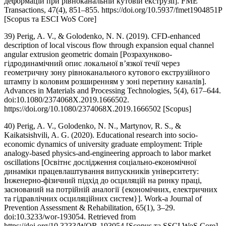
деформацій при рівноканальній кутовій екструзії]. FME
Transactions, 47(4), 851–855. https://doi.org/10.5937/fmet1904851P
[Scopus та ESCI WoS Core]
39) Perig, A. V., & Golodenko, N. N. (2019). CFD-enhanced
description of local viscous flow through expansion equal channel
angular extrusion geometric domain [Розрахунково-
гідродинамічний опис локальної в’язкої течії через
геометричну зону рівноканального кутового екструзійного
штампу із коловим розширенням у зоні перетину каналів].
Advances in Materials and Processing Technologies, 5(4), 617–644.
doi:10.1080/2374068X.2019.1666502.
https://doi.org/10.1080/2374068X.2019.1666502 [Scopus]
40) Perig, A. V., Golodenko, N. N., Martynov, R. S., &
Kaikatsishvili, A. G. (2020). Educational research into socio-
economic dynamics of university graduate employment: Triple
analogy-based physics-and-engineering approach to labor market
oscillations [Освітнє дослідження соціально-економічної
динаміки працевлаштування випускників університету:
Інженерно-фізичний підхід до осциляцій на ринку праці,
заснований на потрійній аналогії {економічних, електричних
та гідравлічних осциляційних систем}]. Work-a Journal of
Prevention Assessment & Rehabilitation, 65(1), 3–29.
doi:10.3233/wor-193054. Retrieved from
https://doi.org/10.3233/WOR-193054 [Scopus та SSCI WoS Core]