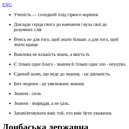
ENG
Ученість — солодкий плід гіркого коріння.
Доклади серця свого до навчання і вуха свої до
розумних слів
Вчись не для того, щоб знати більше, а для того, щоб
знати краще.
Важлива не кількість знань, а якість їх.
Є тільки одне благо - знання й тільки одне зло - неуцтво.
Єдиний шлях, що веде до знання, - це діяльність.
Бич людини - це уявлюване знання.
Знання - сила.
Знання - знаряддя, а не ціль.
Запам'ятовувати вміє той, хто вміє бути уважним.
Донбаська державна