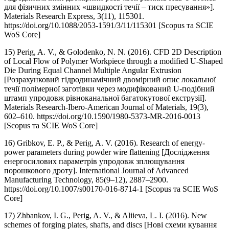
для фізичних змінних «швидкості течії – тиск пресування»].
Materials Research Express, 3(11), 115301.
https://doi.org/10.1088/2053-1591/3/11/115301 [Scopus та SCIE
WoS Core]
15) Perig, A. V., & Golodenko, N. N. (2016). CFD 2D Description
of Local Flow of Polymer Workpiece through a modified U-Shaped
Die During Equal Channel Multiple Angular Extrusion
[Розрахунковий гідродинамічний двомірний опис локальної
течії полімерної заготівки через модифікований U-подібний
штамп упродовж рівноканальної багатокутової екструзії].
Materials Research-Ibero-American Journal of Materials, 19(3),
602–610. https://doi.org/10.1590/1980-5373-MR-2016-0013
[Scopus та SCIE WoS Core]
16) Gribkov, E. P., & Perig, A. V. (2016). Research of energy-
power parameters during powder wire flattening [Дослідження
енергосилових параметрів упродовж зплющування
порошкового дроту]. International Journal of Advanced
Manufacturing Technology, 85(9–12), 2887–2900.
https://doi.org/10.1007/s00170-016-8714-1 [Scopus та SCIE WoS
Core]
17) Zhbankov, I. G., Perig, A. V., & Aliieva, L. I. (2016). New
schemes of forging plates, shafts, and discs [Нові схеми кування