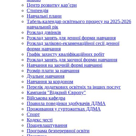
Центр розвитку кар’єри
Стипендія
Навчальні плани
Табель-календар освітнього процесу на 2025-2026
навчальний рік
Розклад дзвінків
Розклад занять для денної форми навчання
Розклад заліково-екзаменаційної сесії денної
форми навчання
Графік захисту кваліфікаційних робіт
Розклад занять для заочної форми навчання
Навчання на заочній формі навчанні
Розмір плати за навчання
Дуальне навчання
Навчання за кордоном
Перелік додаткових освітніх та інших послуг
Кампанія "Відкрий Європу"
Військова кафедра
Правила поведінки здобувачів ДДМА
Проживання у гуртожитках ДДМА
Спорт
Кодекс честі
Працевлаштування
Програма безперервної освіти