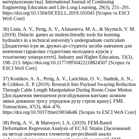
матеріалознавства]. International Journal of Continuing
Engineering Education and Life-Long Learning, 29(3), 251–291.
https://doi.org/10.1504/IJCEELL.2019.101045 [Scopus та ESCI
WoS Core]
36) Liuta, A. V., Perig, A. V., Afanasieva, M. A., & Skyrtach, V. M.
(2019). Didactic games as student-friendly tools for learning
hydraulics in a technical university’s undergraduate curriculum
[Дидактичні ігри як дружні-до-студента засоби навчання для
вивчення гідравліки студентами молодших курсів у
технічному університеті]. Industry and Higher Education, 33(3),
198–213. https://doi.org/10.1177/0950422218824507 [Scopus та
ESCI WoS Core]
37) Kostikov, A. A., Perig, A. V., Larichkin, O. V., Stadnik, A. N.,
& Gribkov, E. P. (2019). Research Into Payload Swaying Reduction
Through Cable Length Manipulation During Boom Crane Motion
[Дослідження зменшення розгойдування вантажу шляхом
зміни довжини тросу упродовж руху стріли крану]. FME
Transactions, 47(3), 464–476.
https://doi.org/10.5937/fmet1903464K [Scopus та ESCI WoS Core]
38) Perig, A. V., & Matveyev, I. A. (2019). FEM-Based
Deformation Regression Analysis of ECAE Strains [Заснований
на методі скінченних елементів регресійний аналіз