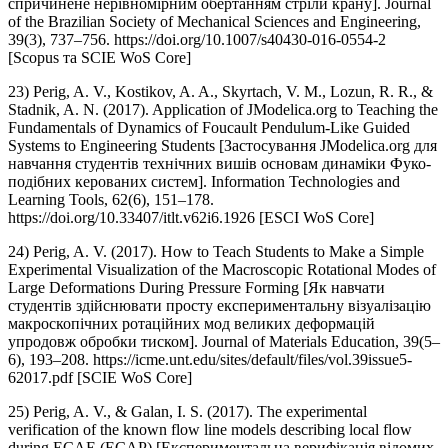
спричинене нерівномірним обертанням стріли крану]. Journal
of the Brazilian Society of Mechanical Sciences and Engineering,
39(3), 737–756. https://doi.org/10.1007/s40430-016-0554-2
[Scopus та SCIE WoS Core]
23) Perig, A. V., Kostikov, A. A., Skyrtach, V. M., Lozun, R. R., &
Stadnik, A. N. (2017). Application of JModelica.org to Teaching the
Fundamentals of Dynamics of Foucault Pendulum-Like Guided
Systems to Engineering Students [Застосування JModelica.org для
навчання студентів технічних вишів основам динаміки Фуко-
подібних керованих систем]. Information Technologies and
Learning Tools, 62(6), 151–178.
https://doi.org/10.33407/itlt.v62i6.1926 [ESCI WoS Core]
24) Perig, A. V. (2017). How to Teach Students to Make a Simple
Experimental Visualization of the Macroscopic Rotational Modes of
Large Deformations During Pressure Forming [Як навчати
студентів здійснювати просту експериментальну візуалізацію
макроскопічних ротаційних мод великих деформацій
упродовж обробки тиском]. Journal of Materials Education, 39(5–
6), 193–208. https://icme.unt.edu/sites/default/files/vol.39issue5-
62017.pdf [SCIE WoS Core]
25) Perig, A. V., & Galan, I. S. (2017). The experimental
verification of the known flow line models describing local flow
during ECAE (ECAP) [Експериментальна верифікація відомих