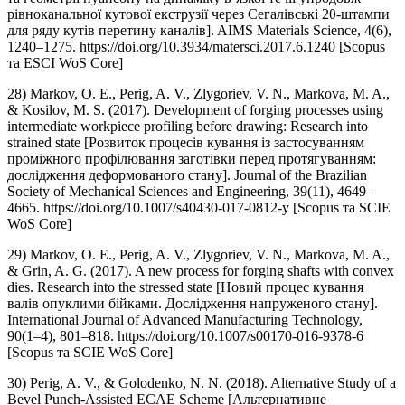
рівноканальної кутової екструзії через Сегалівські 2θ-штампи
для ряду кутів перетину каналів]. AIMS Materials Science, 4(6),
1240–1275. https://doi.org/10.3934/matersci.2017.6.1240 [Scopus
та ESCI WoS Core]
28) Markov, O. E., Perig, A. V., Zlygoriev, V. N., Markova, M. A.,
& Kosilov, M. S. (2017). Development of forging processes using
intermediate workpiece profiling before drawing: Research into
strained state [Розвиток процесів кування із застосуванням
проміжного профілювання заготівки перед протягуванням:
дослідження деформованого стану]. Journal of the Brazilian
Society of Mechanical Sciences and Engineering, 39(11), 4649–
4665. https://doi.org/10.1007/s40430-017-0812-y [Scopus та SCIE
WoS Core]
29) Markov, O. E., Perig, A. V., Zlygoriev, V. N., Markova, M. A.,
& Grin, A. G. (2017). A new process for forging shafts with convex
dies. Research into the stressed state [Новий процес кування
валів опуклими бійками. Дослідження напруженого стану].
International Journal of Advanced Manufacturing Technology,
90(1–4), 801–818. https://doi.org/10.1007/s00170-016-9378-6
[Scopus та SCIE WoS Core]
30) Perig, A. V., & Golodenko, N. N. (2018). Alternative Study of a
Bevel Punch-Assisted ECAE Scheme [Альтернативне