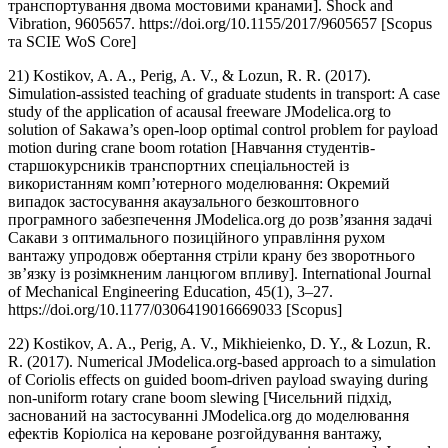
транспортування двома мостовими кранами]. Shock and
Vibration, 9605657. https://doi.org/10.1155/2017/9605657 [Scopus
та SCIE WoS Core]
21) Kostikov, A. A., Perig, A. V., & Lozun, R. R. (2017).
Simulation-assisted teaching of graduate students in transport: A case
study of the application of acausal freeware JModelica.org to
solution of Sakawa’s open-loop optimal control problem for payload
motion during crane boom rotation [Навчання студентів-
старшокурсників транспортних спеціальностей із
використанням комп’ютерного моделювання: Окремий
випадок застосування акаузального безкоштовного
програмного забезпечення JModelica.org до розв’язання задачі
Сакави з оптимального позиційного управління рухом
вантажу упродовж обертання стріли крану без зворотнього
зв’язку із розімкненим ланцюгом впливу]. International Journal
of Mechanical Engineering Education, 45(1), 3–27.
https://doi.org/10.1177/0306419016669033 [Scopus]
22) Kostikov, A. A., Perig, A. V., Mikhieienko, D. Y., & Lozun, R.
R. (2017). Numerical JModelica.org-based approach to a simulation
of Coriolis effects on guided boom-driven payload swaying during
non-uniform rotary crane boom slewing [Чисельний підхід,
заснований на застосуванні JModelica.org до моделювання
ефектів Коріоліса на кероване розгойдування вантажу,