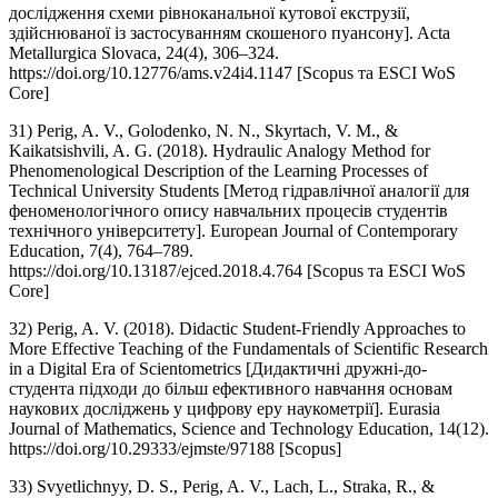
дослідження схеми рівноканальної кутової екструзії,
здійснюваної із застосуванням скошеного пуансону]. Acta
Metallurgica Slovaca, 24(4), 306–324.
https://doi.org/10.12776/ams.v24i4.1147 [Scopus та ESCI WoS
Core]
31) Perig, A. V., Golodenko, N. N., Skyrtach, V. M., &
Kaikatsishvili, A. G. (2018). Hydraulic Analogy Method for
Phenomenological Description of the Learning Processes of
Technical University Students [Метод гідравлічної аналогії для
феноменологічного опису навчальних процесів студентів
технічного університету]. European Journal of Contemporary
Education, 7(4), 764–789.
https://doi.org/10.13187/ejced.2018.4.764 [Scopus та ESCI WoS
Core]
32) Perig, A. V. (2018). Didactic Student-Friendly Approaches to
More Effective Teaching of the Fundamentals of Scientific Research
in a Digital Era of Scientometrics [Дидактичні дружні-до-
студента підходи до більш ефективного навчання основам
наукових досліджень у цифрову еру наукометрії]. Eurasia
Journal of Mathematics, Science and Technology Education, 14(12).
https://doi.org/10.29333/ejmste/97188 [Scopus]
33) Svyetlichnyy, D. S., Perig, A. V., Lach, L., Straka, R., &