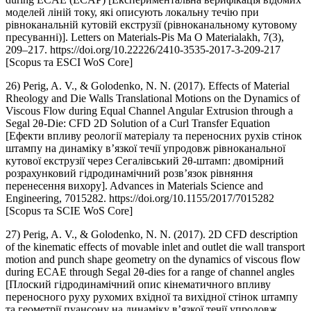
моделей ліній току, які описують локальну течію при
рівноканальній кутовій екструзії (рівноканальному кутовому
пресуванні)]. Letters on Materials-Pis Ma O Materialakh, 7(3),
209–217. https://doi.org/10.22226/2410-3535-2017-3-209-217
[Scopus та ESCI WoS Core]
26) Perig, A. V., & Golodenko, N. N. (2017). Effects of Material
Rheology and Die Walls Translational Motions on the Dynamics of
Viscous Flow during Equal Channel Angular Extrusion through a
Segal 2θ-Die: CFD 2D Solution of a Curl Transfer Equation
[Ефекти впливу реології матеріалу та переносних рухів стінок
штампу на динаміку в’язкої течії упродовж рівноканальної
кутової екструзії через Сегалівський 2θ-штамп: двомірний
розрахунковий гідродинамічний розв’язок рівняння
перенесення вихору]. Advances in Materials Science and
Engineering, 7015282. https://doi.org/10.1155/2017/7015282
[Scopus та SCIE WoS Core]
27) Perig, A. V., & Golodenko, N. N. (2017). 2D CFD description
of the kinematic effects of movable inlet and outlet die wall transport
motion and punch shape geometry on the dynamics of viscous flow
during ECAE through Segal 2θ-dies for a range of channel angles
[Плоский гідродинамічний опис кінематичного впливу
переносного руху рухомих вхідної та вихідної стінок штампу
та геометрії пуансону на динаміку в’язкої течії упродовж