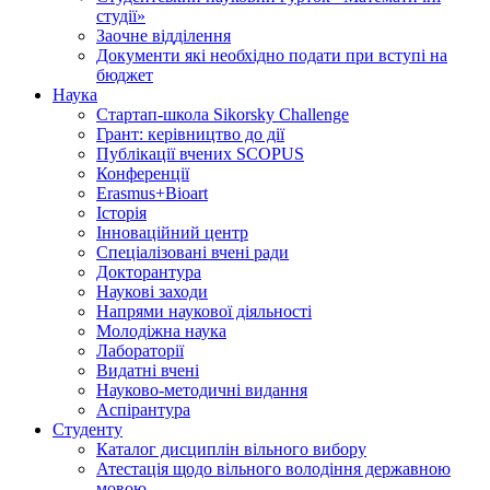
студії»
Заочне відділення
Документи які необхідно подати при вступі на
бюджет
Наука
Стартап-школа Sikorsky Challenge
Грант: керівництво до дії
Публікації вчених SCOPUS
Конференції
Erasmus+Bioart
Історія
Інноваційний центр
Спеціалізовані вчені ради
Докторантура
Наукові заходи
Напрями наукової діяльності
Молодіжна наука
Лабораторії
Видатні вчені
Науково-методичні видання
Аспірантура
Студенту
Каталог дисциплін вільного вибору
Атестація щодо вільного володіння державною
мовою