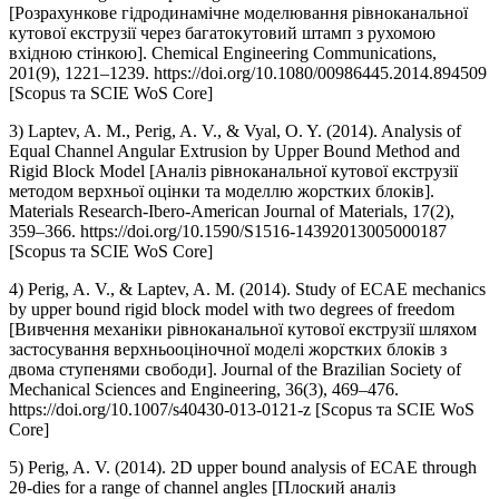
[Розрахункове гідродинамічне моделювання рівноканальної
кутової екструзії через багатокутовий штамп з рухомою
вхідною стінкою]. Chemical Engineering Communications,
201(9), 1221–1239. https://doi.org/10.1080/00986445.2014.894509
[Scopus та SCIE WoS Core]
3) Laptev, A. M., Perig, A. V., & Vyal, O. Y. (2014). Analysis of
Equal Channel Angular Extrusion by Upper Bound Method and
Rigid Block Model [Аналіз рівноканальної кутової екструзії
методом верхньої оцінки та моделлю жорстких блоків].
Materials Research-Ibero-American Journal of Materials, 17(2),
359–366. https://doi.org/10.1590/S1516-14392013005000187
[Scopus та SCIE WoS Core]
4) Perig, A. V., & Laptev, A. M. (2014). Study of ECAE mechanics
by upper bound rigid block model with two degrees of freedom
[Вивчення механіки рівноканальної кутової екструзії шляхом
застосування верхньооціночної моделі жорстких блоків з
двома ступенями свободи]. Journal of the Brazilian Society of
Mechanical Sciences and Engineering, 36(3), 469–476.
https://doi.org/10.1007/s40430-013-0121-z [Scopus та SCIE WoS
Core]
5) Perig, A. V. (2014). 2D upper bound analysis of ECAE through
2θ-dies for a range of channel angles [Плоский аналіз