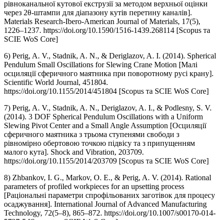
рівноканальної кутової екструзії за методом верхньої оцінки
через 2θ-штампи для діапазону кутів перетину каналів].
Materials Research-Ibero-American Journal of Materials, 17(5),
1226–1237. https://doi.org/10.1590/1516-1439.268114 [Scopus та
SCIE WoS Core]
6) Perig, A. V., Stadnik, A. N., & Deriglazov, A. I. (2014). Spherical
Pendulum Small Oscillations for Slewing Crane Motion [Малі
осциляції сферичного маятника при поворотному русі крану].
Scientific World Journal, 451804.
https://doi.org/10.1155/2014/451804 [Scopus та SCIE WoS Core]
7) Perig, A. V., Stadnik, A. N., Deriglazov, A. I., & Podlesny, S. V.
(2014). 3 DOF Spherical Pendulum Oscillations with a Uniform
Slewing Pivot Center and a Small Angle Assumption [Осциляції
сферичного маятника з трьома ступенями свободи з
рівномірно обертовою точкою підвісу та з припущенням
малого кута]. Shock and Vibration, 203709.
https://doi.org/10.1155/2014/203709 [Scopus та SCIE WoS Core]
8) Zhbankov, I. G., Markov, O. E., & Perig, A. V. (2014). Rational
parameters of profiled workpieces for an upsetting process
[Раціональні параметри спрофільованих заготівок для процесу
осаджування]. International Journal of Advanced Manufacturing
Technology, 72(5–8), 865–872. https://doi.org/10.1007/s00170-014-