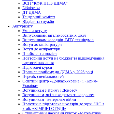
ВСП "КФК ПІТБ ДДМА"
Бібліотека
ДТ ДДМА
Тендерний комітет
Відділи та служби
Абітурієнту
Умови вступу
Випускникам загальноосвітніх шкіл
Випускникам коледжів, ВПУ, технікумів
Вступ до магістратури
Вступ до аспірантури
Приймальна комісія
Повторний вступ на бюджет та відшкодування
вартості навчання
Підготовчі курси
Правила прийому до ДДМА у 2026 році
Перелік спеціальностей
Освітній центр «Донбас-Україна» і «Крим-
Україна»
Вступникам з Криму і Донбасу
Вступникам, які знаходяться за кордоном
Вступникам - ветеранам війни
Практична підготовка школярів до здачі ЗНО з
хімії. «ХІМІЧНІ СТУДІЇ»
Студентський науковий гурток «Математичні