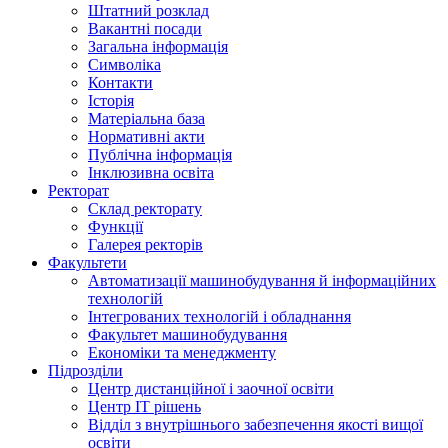
Штатний розклад
Вакантні посади
Загальна інформація
Символіка
Контакти
Історія
Матеріальна база
Нормативні акти
Публічна інформація
Інклюзивна освіта
Ректорат
Склад ректорату
Функції
Галерея ректорів
Факультети
Автоматизації машинобудування й інформаційних
технологій
Інтегрованих технологій і обладнання
Факультет машинобудування
Економіки та менеджменту
Підрозділи
Центр дистанційної і заочної освіти
Центр ІТ рішень
Відділ з внутрішнього забезпечення якості вищої
освіти