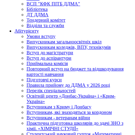
ВСП "КФК ПІТБ ДДМА"
Бібліотека
ДТ ДДМА
Тендерний комітет
Відділи та служби
Абітурієнту
Умови вступу
Випускникам загальноосвітніх шкіл
Випускникам коледжів, ВПУ, технікумів
Вступ до магістратури
Вступ до аспірантури
Приймальна комісія
Повторний вступ на бюджет та відшкодування
вартості навчання
Підготовчі курси
Правила прийому до ДДМА у 2026 році
Перелік спеціальностей
Освітній центр «Донбас-Україна» і «Крим-
Україна»
Вступникам з Криму і Донбасу
Вступникам, які знаходяться за кордоном
Вступникам - ветеранам війни
Практична підготовка школярів до здачі ЗНО з
хімії. «ХІМІЧНІ СТУДІЇ»
Студентський науковий гурток «Математичні