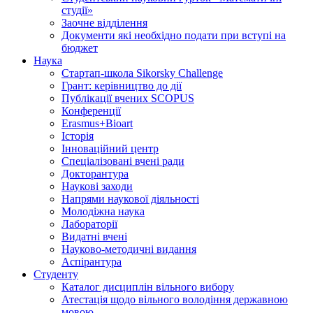
студії»
Заочне відділення
Документи які необхідно подати при вступі на
бюджет
Наука
Стартап-школа Sikorsky Challenge
Грант: керівництво до дії
Публікації вчених SCOPUS
Конференції
Erasmus+Bioart
Історія
Інноваційний центр
Спеціалізовані вчені ради
Докторантура
Наукові заходи
Напрями наукової діяльності
Молодіжна наука
Лабораторії
Видатні вчені
Науково-методичні видання
Аспірантура
Студенту
Каталог дисциплін вільного вибору
Атестація щодо вільного володіння державною
мовою