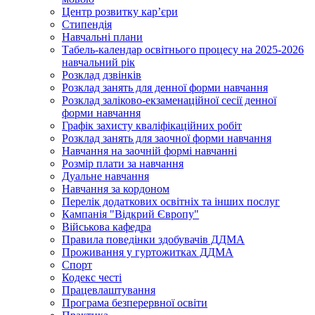
Центр розвитку кар’єри
Стипендія
Навчальні плани
Табель-календар освітнього процесу на 2025-2026
навчальний рік
Розклад дзвінків
Розклад занять для денної форми навчання
Розклад заліково-екзаменаційної сесії денної
форми навчання
Графік захисту кваліфікаційних робіт
Розклад занять для заочної форми навчання
Навчання на заочній формі навчанні
Розмір плати за навчання
Дуальне навчання
Навчання за кордоном
Перелік додаткових освітніх та інших послуг
Кампанія "Відкрий Європу"
Військова кафедра
Правила поведінки здобувачів ДДМА
Проживання у гуртожитках ДДМА
Спорт
Кодекс честі
Працевлаштування
Програма безперервної освіти