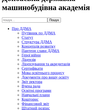
машинобудівна академія
Про ДДМА
Путівник по ДДМА
Статут
Структура ДДМА
Концепція розвитку
Пантеон слави ДДМА
Герої війни
Ліцензія
Ліцензування та акредитація
Сертифікати
Мова освітнього процесу
Документи про вищу освіту
Звіт ректора
Вчена рада
Освітні програми
Навчальні плани
Кошторис
Фінансовий звіт
Штатний розпис