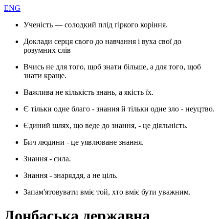
ENG
Ученість — солодкий плід гіркого коріння.
Доклади серця свого до навчання і вуха свої до
розумних слів
Вчись не для того, щоб знати більше, а для того, щоб
знати краще.
Важлива не кількість знань, а якість їх.
Є тільки одне благо - знання й тільки одне зло - неуцтво.
Єдиний шлях, що веде до знання, - це діяльність.
Бич людини - це уявлюване знання.
Знання - сила.
Знання - знаряддя, а не ціль.
Запам'ятовувати вміє той, хто вміє бути уважним.
Донбаська державна