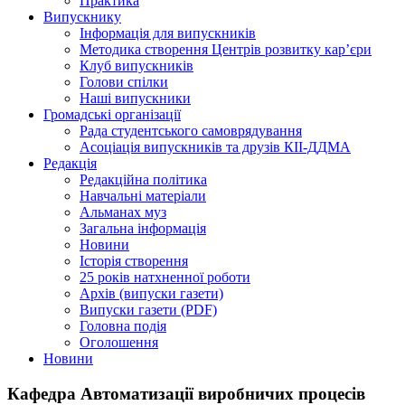
Практика
Випускнику
Інформація для випускників
Методика створення Центрів розвитку кар’єри
Клуб випускників
Голови спілки
Наші випускники
Громадські організації
Рада студентського самоврядування
Асоціація випускників та друзів КІІ-ДДМА
Редакція
Редакційна політика
Навчальні матеріали
Альманах муз
Загальна інформація
Новини
Історія створення
25 років натхненної роботи
Архів (випуски газети)
Випуски газети (PDF)
Головна подія
Оголошення
Новини
Кафедра Автоматизації виробничих процесів