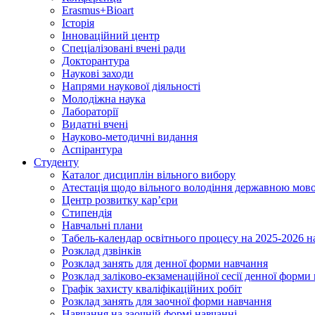
Erasmus+Bioart
Історія
Інноваційний центр
Спеціалізовані вчені ради
Докторантура
Наукові заходи
Напрями наукової діяльності
Молодіжна наука
Лабораторії
Видатні вчені
Науково-методичні видання
Аспірантура
Студенту
Каталог дисциплін вільного вибору
Атестація щодо вільного володіння державною мов
Центр розвитку кар’єри
Стипендія
Навчальні плани
Табель-календар освітнього процесу на 2025-2026 н
Розклад дзвінків
Розклад занять для денної форми навчання
Розклад заліково-екзаменаційної сесії денної форми
Графік захисту кваліфікаційних робіт
Розклад занять для заочної форми навчання
Навчання на заочній формі навчанні