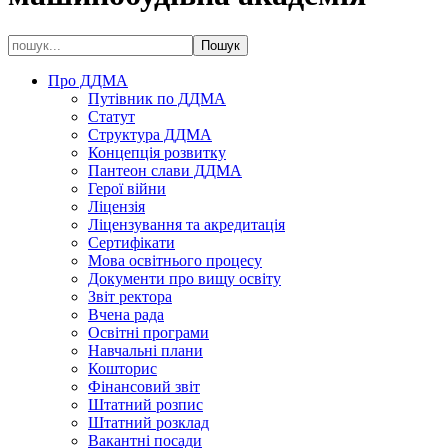
Про ДДМА
Путівник по ДДМА
Статут
Структура ДДМА
Концепція розвитку
Пантеон слави ДДМА
Герої війни
Ліцензія
Ліцензування та акредитація
Сертифікати
Мова освітнього процесу
Документи про вищу освіту
Звіт ректора
Вчена рада
Освітні програми
Навчальні плани
Кошторис
Фінансовий звіт
Штатний розпис
Штатний розклад
Вакантні посади