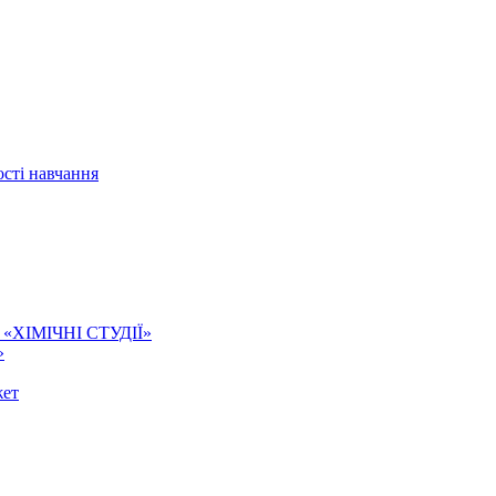
сті навчання
ї. «ХІМІЧНІ СТУДІЇ»
»
жет