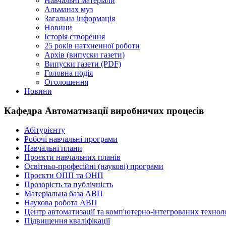
Навчальні матеріали
Альманах муз
Загальна інформація
Новини
Історія створення
25 років натхненної роботи
Архів (випуски газети)
Випуски газети (PDF)
Головна подія
Оголошення
Новини
Кафедра Автоматизації виробничих процесів
Абітурієнту
Робочі навчальні програми
Навчальні плани
Проєкти навчальних планів
Освітньо-професійні (наукові) програми
Проєкти ОПП та ОНП
Прозорість та публічність
Матеріальна база АВП
Наукова робота АВП
Центр автоматизації та комп'ютерно-інтегрованих технол
Підвищення кваліфікації