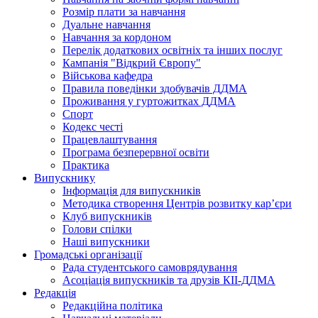
Розмір плати за навчання
Дуальне навчання
Навчання за кордоном
Перелік додаткових освітніх та інших послуг
Кампанія "Відкрий Європу"
Військова кафедра
Правила поведінки здобувачів ДДМА
Проживання у гуртожитках ДДМА
Спорт
Кодекс честі
Працевлаштування
Програма безперервної освіти
Практика
Випускнику
Інформація для випускників
Методика створення Центрів розвитку кар’єри
Клуб випускників
Голови спілки
Наші випускники
Громадські організації
Рада студентського самоврядування
Асоціація випускників та друзів КІІ-ДДМА
Редакція
Редакційна політика