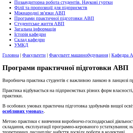
Позааудиторна робота студентів. Наукові гуртки
Філії та пропозиції для підприємств
Міжнародні зв'язки АВП
Програми практичної підготовки АВП
Студентське життя АВП
Загальна інформація
Історія кафедри
Склад кафедри
УМКД
Головна
|
Факультети
|
Факультет машинобудування
|
Кафедра 
Програми практичної підготовки АВП
Виробнича практика студентів є важливою ланкою в ланцюзі про
Практика відбувається на підприємствах різних форм власності
практики.
В особових умовах практична підготовка здобувачів вищої осві
особливих умовах»
.
Метою практики є вивчення виробничо-господарської діяльності
складання, експлуатації програмно-керованого устаткування; н
теоретичних дисциплін; набуття досвіду роботи в колективі.