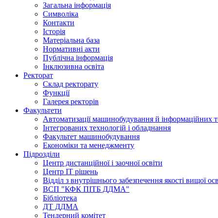
Загальна інформація
Символіка
Контакти
Історія
Матеріальна база
Нормативні акти
Публічна інформація
Інклюзивна освіта
Ректорат
Склад ректорату
Функції
Галерея ректорів
Факультети
Автоматизації машинобудування й інформаційних т
Інтегрованих технологій і обладнання
Факультет машинобудування
Економіки та менеджменту
Підрозділи
Центр дистанційної і заочної освіти
Центр ІТ рішень
Відділ з внутрішнього забезпечення якості вищої ос
ВСП "КФК ПІТБ ДДМА"
Бібліотека
ДТ ДДМА
Тендерний комітет