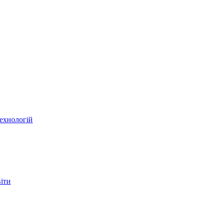
ехнологій
віти