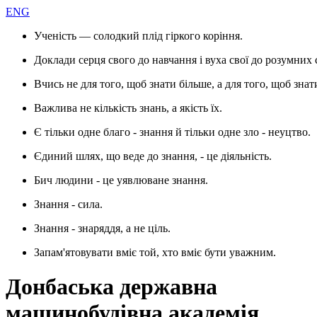
ENG
Ученість — солодкий плід гіркого коріння.
Доклади серця свого до навчання і вуха свої до розумних 
Вчись не для того, щоб знати більше, а для того, щоб знат
Важлива не кількість знань, а якість їх.
Є тільки одне благо - знання й тільки одне зло - неуцтво.
Єдиний шлях, що веде до знання, - це діяльність.
Бич людини - це уявлюване знання.
Знання - сила.
Знання - знаряддя, а не ціль.
Запам'ятовувати вміє той, хто вміє бути уважним.
Донбаська державна
машинобудівна академія