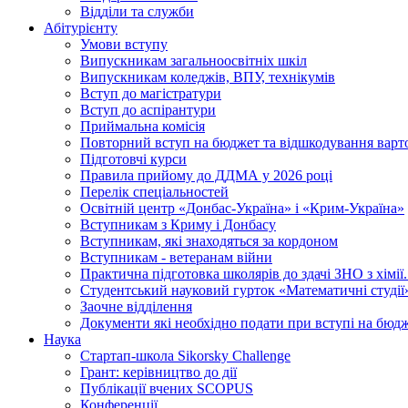
Відділи та служби
Абітурієнту
Умови вступу
Випускникам загальноосвітніх шкіл
Випускникам коледжів, ВПУ, технікумів
Вступ до магістратури
Вступ до аспірантури
Приймальна комісія
Повторний вступ на бюджет та відшкодування варто
Підготовчі курси
Правила прийому до ДДМА у 2026 році
Перелік спеціальностей
Освітній центр «Донбас-Україна» і «Крим-Україна»
Вступникам з Криму і Донбасу
Вступникам, які знаходяться за кордоном
Вступникам - ветеранам війни
Практична підготовка школярів до здачі ЗНО з хімі
Студентський науковий гурток «Математичні студії
Заочне відділення
Документи які необхідно подати при вступі на бюд
Наука
Стартап-школа Sikorsky Challenge
Грант: керівництво до дії
Публікації вчених SCOPUS
Конференції