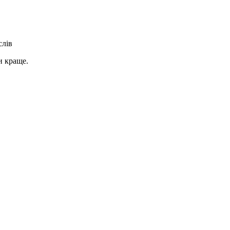
слів
и краще.